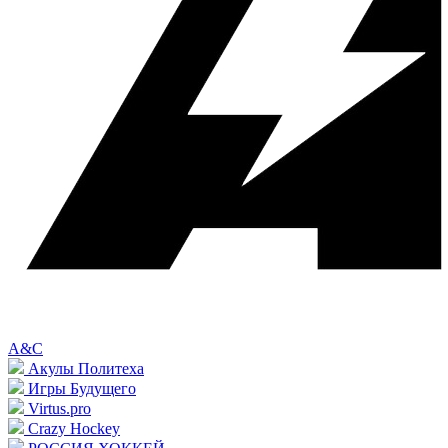
A&C
Акулы Политеха
Игры Будущего
Virtus.pro
Crazy Hockey