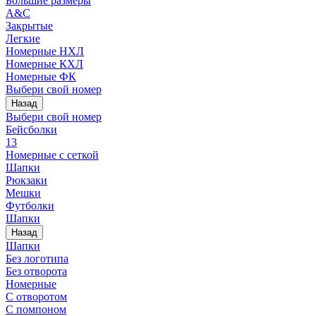
Большие размеры
A&C
Закрытые
Легкие
Номерные НХЛ
Номерные КХЛ
Номерные ФК
Выбери свой номер
Назад
Выбери свой номер
Бейсболки
13
Номерные с сеткой
Шапки
Рюкзаки
Мешки
Футболки
Шапки
Назад
Шапки
Без логотипа
Без отворота
Номерные
С отворотом
С помпоном