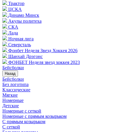
Трактор
ЦСКА
Динамо Минск
Акулы политеха
СКА
Лада
Ночная лига
Северсталь
Фонбет Неделя Звезд Хоккея 2026
Шанхай Дрэгонс
ФОНБЕТ Неделя звезд хоккея 2023
Бейсболки
Назад
Бейсболки
Без логотипа
Классические
Мягкие
Номерные
Детские
Номерные с сеткой
Номерные с прямым козырьком
С прямым козырьком
С сеткой