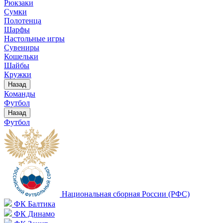
Рюкзаки
Сумки
Полотенца
Шарфы
Настольные игры
Сувениры
Кошельки
Шайбы
Кружки
Назад
Команды
Футбол
Назад
Футбол
Национальная сборная России (РФС)
ФК Балтика
ФК Динамо