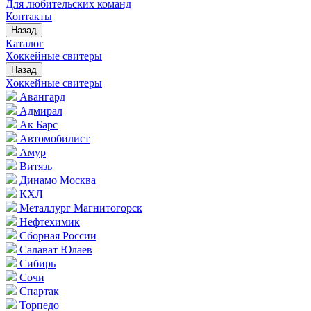
Для любительских команд
Контакты
Назад
Каталог
Хоккейные свитеры
Назад
Хоккейные свитеры
Авангард
Адмирал
Ак Барс
Автомобилист
Амур
Витязь
Динамо Москва
КХЛ
Металлург Магнитогорск
Нефтехимик
Сборная России
Салават Юлаев
Сибирь
Сочи
Спартак
Торпедо