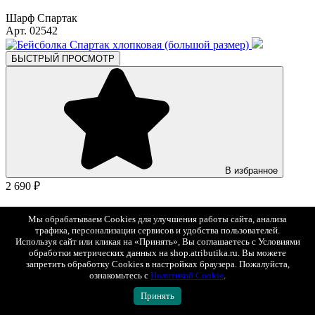
Шарф Спартак
Арт. 02542
БЫСТРЫЙ ПРОСМОТР
В избранное
2 690 ₽
Бейсболка Спартак хлопковая (большой размер)
Мы обрабатываем Cookies для улучшения работы сайта, анализа
Арт. 120516
трафика, персонализации сервисов и удобства пользователей.
Используя сайт или кликая на «Принять», Вы соглашаетесь с Условиями
обработки метрических данных на shop.atributika.ru. Вы можете
БЫСТРЫЙ ПРОСМОТР
запретить обработку Cookies в настройках браузера. Пожалуйста,
S
XXL
XXXL
ознакомьтесь с
Политикой Cookie
.
Принять