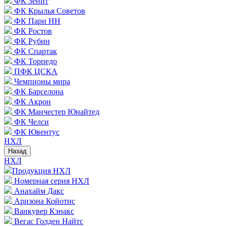
ФК Зенит
ФК Крылья Советов
ФК Пари НН
ФК Ростов
ФК Рубин
ФК Спартак
ФК Торпедо
ПФК ЦСКА
Чемпионы мира
ФК Барселона
ФК Акрон
ФК Манчестер Юнайтед
ФК Челси
ФК Ювентус
НХЛ
Назад
НХЛ
Продукция НХЛ
Номерная серия НХЛ
Анахайм Дакс
Аризона Койотис
Ванкувер Кэнакс
Вегас Голден Найтс