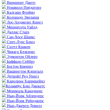
Виннипег Джетс
Нэшвилл Предаторз
Калгари Флэймз
Колорадо Эвеланш
Лос-Анджелес Кингз
Миннесота Уайлд
Даллас Старз
Сан-Хосе Шаркс
Сент-Луис Блюз
Сиэтл Кракен
Чикаго Блэкхокс
Эдмонтон Ойлерз
Баффало Сейбрз
Бостон Брюинз
Вашингтон Кэпиталз
Детройт Ред Уингз
Каролина Харрикейнз
Коламбус Блю Джекетс
Монреаль Канадиенс
Нью-Йорк Айлендерс
Нью-Йорк Рейнджерс
Нью-Джерси Девилз