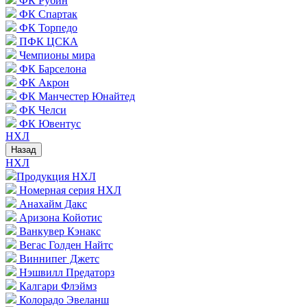
ФК Рубин
ФК Спартак
ФК Торпедо
ПФК ЦСКА
Чемпионы мира
ФК Барселона
ФК Акрон
ФК Манчестер Юнайтед
ФК Челси
ФК Ювентус
НХЛ
Назад
НХЛ
Продукция НХЛ
Номерная серия НХЛ
Анахайм Дакс
Аризона Койотис
Ванкувер Кэнакс
Вегас Голден Найтс
Виннипег Джетс
Нэшвилл Предаторз
Калгари Флэймз
Колорадо Эвеланш