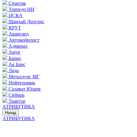
Спартак
Торпедо НН
ЦСКА
Шанхай Дрэгонс
КРУТ
Авангард
Автомобилист
Адмирал
Амур
Барыс
Ак Барс
Лада
Металлург МГ
Нефтехимик
Салават Юлаев
Сибирь
Трактор
АТРИБУТИКА
Назад
АТРИБУТИКА