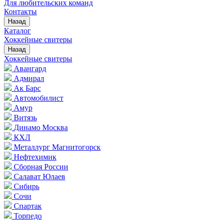
Для любительских команд
Контакты
Назад
Каталог
Хоккейные свитеры
Назад
Хоккейные свитеры
Авангард
Адмирал
Ак Барс
Автомобилист
Амур
Витязь
Динамо Москва
КХЛ
Металлург Магнитогорск
Нефтехимик
Сборная России
Салават Юлаев
Сибирь
Сочи
Спартак
Торпедо