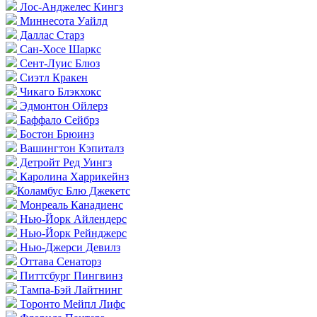
Лос-Анджелес Кингз
Миннесота Уайлд
Даллас Старз
Сан-Хосе Шаркс
Сент-Луис Блюз
Сиэтл Кракен
Чикаго Блэкхокс
Эдмонтон Ойлерз
Баффало Сейбрз
Бостон Брюинз
Вашингтон Кэпиталз
Детройт Ред Уингз
Каролина Харрикейнз
Коламбус Блю Джекетс
Монреаль Канадиенс
Нью-Йорк Айлендерс
Нью-Йорк Рейнджерс
Нью-Джерси Девилз
Оттава Сенаторз
Питтсбург Пингвинз
Тампа-Бэй Лайтнинг
Торонто Мейпл Лифс