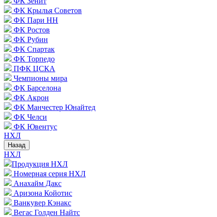
ФК Зенит
ФК Крылья Советов
ФК Пари НН
ФК Ростов
ФК Рубин
ФК Спартак
ФК Торпедо
ПФК ЦСКА
Чемпионы мира
ФК Барселона
ФК Акрон
ФК Манчестер Юнайтед
ФК Челси
ФК Ювентус
НХЛ
Назад
НХЛ
Продукция НХЛ
Номерная серия НХЛ
Анахайм Дакс
Аризона Койотис
Ванкувер Кэнакс
Вегас Голден Найтс