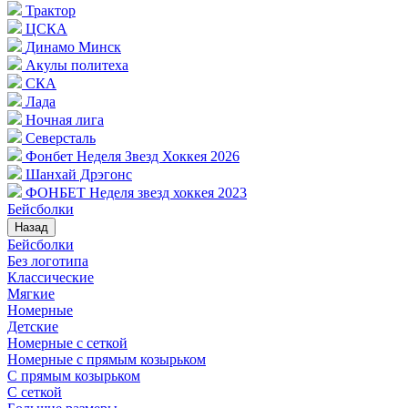
Трактор
ЦСКА
Динамо Минск
Акулы политеха
СКА
Лада
Ночная лига
Северсталь
Фонбет Неделя Звезд Хоккея 2026
Шанхай Дрэгонс
ФОНБЕТ Неделя звезд хоккея 2023
Бейсболки
Назад
Бейсболки
Без логотипа
Классические
Мягкие
Номерные
Детские
Номерные с сеткой
Номерные с прямым козырьком
С прямым козырьком
С сеткой