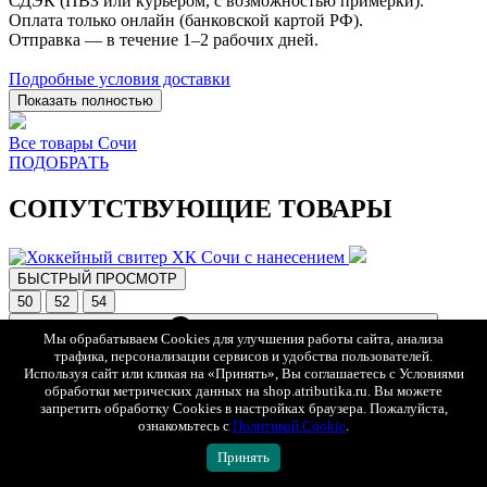
СДЭК (ПВЗ или курьером, с возможностью примерки).
Оплата только онлайн (банковской картой РФ).
Отправка — в течение 1–2 рабочих дней.
Подробные условия доставки
Показать полностью
Все товары Сочи
ПОДОБРАТЬ
СОПУТСТВУЮЩИЕ ТОВАРЫ
БЫСТРЫЙ ПРОСМОТР
50
52
54
Мы обрабатываем Cookies для улучшения работы сайта, анализа
трафика, персонализации сервисов и удобства пользователей.
Используя сайт или кликая на «Принять», Вы соглашаетесь с Условиями
обработки метрических данных на shop.atributika.ru. Вы можете
запретить обработку Cookies в настройках браузера. Пожалуйста,
ознакомьтесь с
Политикой Cookie
.
Принять
В избранное