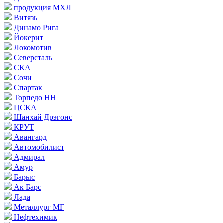
продукция МХЛ
Витязь
Динамо Рига
Йокерит
Локомотив
Северсталь
СКА
Сочи
Спартак
Торпедо НН
ЦСКА
Шанхай Дрэгонс
КРУТ
Авангард
Автомобилист
Адмирал
Амур
Барыс
Ак Барс
Лада
Металлург МГ
Нефтехимик