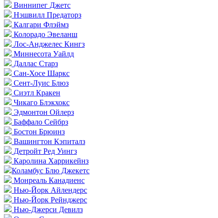
Виннипег Джетс
Нэшвилл Предаторз
Калгари Флэймз
Колорадо Эвеланш
Лос-Анджелес Кингз
Миннесота Уайлд
Даллас Старз
Сан-Хосе Шаркс
Сент-Луис Блюз
Сиэтл Кракен
Чикаго Блэкхокс
Эдмонтон Ойлерз
Баффало Сейбрз
Бостон Брюинз
Вашингтон Кэпиталз
Детройт Ред Уингз
Каролина Харрикейнз
Коламбус Блю Джекетс
Монреаль Канадиенс
Нью-Йорк Айлендерс
Нью-Йорк Рейнджерс
Нью-Джерси Девилз