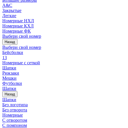
Большие размеры
A&C
Закрытые
Легкие
Номерные НХЛ
Номерные КХЛ
Номерные ФК
Выбери свой номер
Назад
Выбери свой номер
Бейсболки
13
Номерные с сеткой
Шапки
Рюкзаки
Мешки
Футболки
Шапки
Назад
Шапки
Без логотипа
Без отворота
Номерные
С отворотом
С помпоном