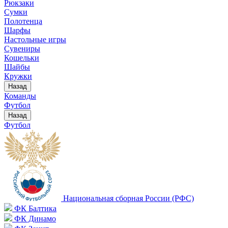
Рюкзаки
Сумки
Полотенца
Шарфы
Настольные игры
Сувениры
Кошельки
Шайбы
Кружки
Назад
Команды
Футбол
Назад
Футбол
Национальная сборная России (РФС)
ФК Балтика
ФК Динамо