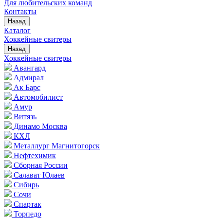
Для любительских команд
Контакты
Назад
Каталог
Хоккейные свитеры
Назад
Хоккейные свитеры
Авангард
Адмирал
Ак Барс
Автомобилист
Амур
Витязь
Динамо Москва
КХЛ
Металлург Магнитогорск
Нефтехимик
Сборная России
Салават Юлаев
Сибирь
Сочи
Спартак
Торпедо