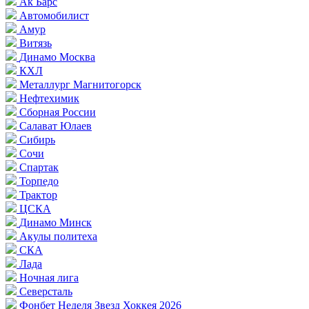
Ак Барс
Автомобилист
Амур
Витязь
Динамо Москва
КХЛ
Металлург Магнитогорск
Нефтехимик
Сборная России
Салават Юлаев
Сибирь
Сочи
Спартак
Торпедо
Трактор
ЦСКА
Динамо Минск
Акулы политеха
СКА
Лада
Ночная лига
Северсталь
Фонбет Неделя Звезд Хоккея 2026