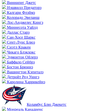
Виннипег Джетс
Нэшвилл Предаторз
Калгари Флэймз
Колорадо Эвеланш
Лос-Анджелес Кингз
Миннесота Уайлд
Даллас Старз
Сан-Хосе Шаркс
Сент-Луис Блюз
Сиэтл Кракен
Чикаго Блэкхокс
Эдмонтон Ойлерз
Баффало Сейбрз
Бостон Брюинз
Вашингтон Кэпиталз
Детройт Ред Уингз
Каролина Харрикейнз
Коламбус Блю Джекетс
Монреаль Канадиенс