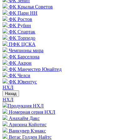
ФК Зенит
ФК Крылья Советов
ФК Пари НН
ФК Ростов
ФК Рубин
ФК Спартак
ФК Торпедо
ПФК ЦСКА
Чемпионы мира
ФК Барселона
ФК Акрон
ФК Манчестер Юнайтед
ФК Челси
ФК Ювентус
НХЛ
Назад
НХЛ
Продукция НХЛ
Номерная серия НХЛ
Анахайм Дакс
Аризона Койотис
Ванкувер Кэнакс
Вегас Голден Найтс