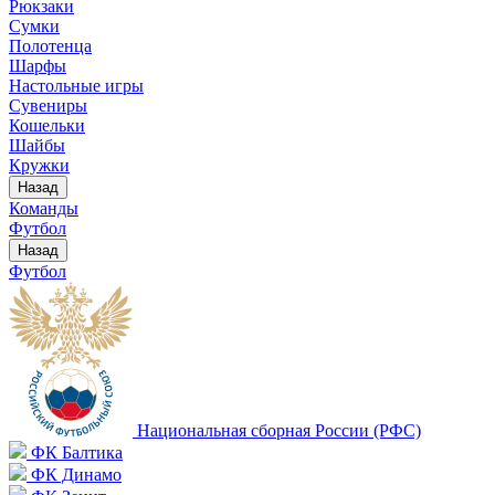
Рюкзаки
Сумки
Полотенца
Шарфы
Настольные игры
Сувениры
Кошельки
Шайбы
Кружки
Назад
Команды
Футбол
Назад
Футбол
Национальная сборная России (РФС)
ФК Балтика
ФК Динамо