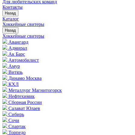
Для любительских команд
Контакты
Назад
Каталог
Хоккейные свитеры
Назад
Хоккейные свитеры
Авангард
Адмирал
Ак Барс
Автомобилист
Амур
Витязь
Динамо Москва
КХЛ
Металлург Магнитогорск
Нефтехимик
Сборная России
Салават Юлаев
Сибирь
Сочи
Спартак
Торпедо