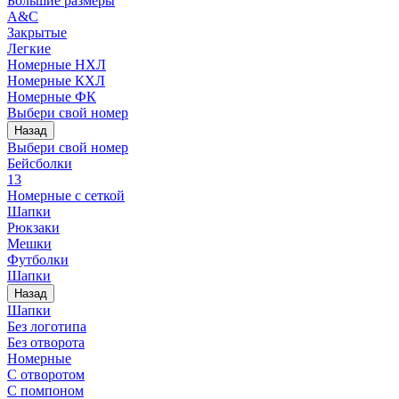
Большие размеры
A&C
Закрытые
Легкие
Номерные НХЛ
Номерные КХЛ
Номерные ФК
Выбери свой номер
Назад
Выбери свой номер
Бейсболки
13
Номерные с сеткой
Шапки
Рюкзаки
Мешки
Футболки
Шапки
Назад
Шапки
Без логотипа
Без отворота
Номерные
С отворотом
С помпоном