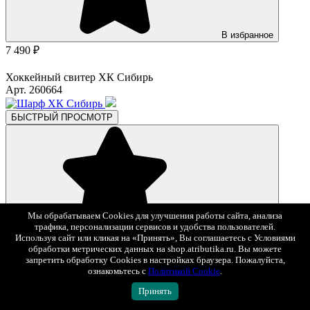
В избранное
7 490 ₽
Хоккейный свитер ХК Сибирь
Арт. 260664
БЫСТРЫЙ ПРОСМОТР
Мы обрабатываем Cookies для улучшения работы сайта, анализа
В избранное
трафика, персонализации сервисов и удобства пользователей.
Используя сайт или кликая на «Принять», Вы соглашаетесь с Условиями
1 690 ₽
обработки метрических данных на shop.atributika.ru. Вы можете
запретить обработку Cookies в настройках браузера. Пожалуйста,
Шарф ХК Сибирь
ознакомьтесь с
Политикой Cookie
.
Арт. 12150
Принять
БЫСТРЫЙ ПРОСМОТР