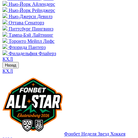
Нью-Йорк Айлендерс
Нью-Йорк Рейнджерс
Нью-Джерси Девилз
Оттава Сенаторз
Питтсбург Пингвинз
Тампа-Бэй Лайтнинг
Торонто Мейпл Лифс
Флорида Пантерз
Филадельфия Флайерз
КХЛ
Назад
КХЛ
Фонбет Неделя Звезд Хоккея