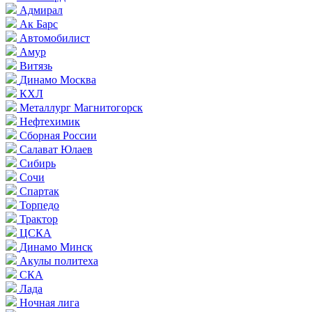
Адмирал
Ак Барс
Автомобилист
Амур
Витязь
Динамо Москва
КХЛ
Металлург Магнитогорск
Нефтехимик
Сборная России
Салават Юлаев
Сибирь
Сочи
Спартак
Торпедо
Трактор
ЦСКА
Динамо Минск
Акулы политеха
СКА
Лада
Ночная лига