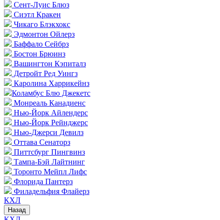
Сент-Луис Блюз
Сиэтл Кракен
Чикаго Блэкхокс
Эдмонтон Ойлерз
Баффало Сейбрз
Бостон Брюинз
Вашингтон Кэпиталз
Детройт Ред Уингз
Каролина Харрикейнз
Коламбус Блю Джекетс
Монреаль Канадиенс
Нью-Йорк Айлендерс
Нью-Йорк Рейнджерс
Нью-Джерси Девилз
Оттава Сенаторз
Питтсбург Пингвинз
Тампа-Бэй Лайтнинг
Торонто Мейпл Лифс
Флорида Пантерз
Филадельфия Флайерз
КХЛ
Назад
КХЛ