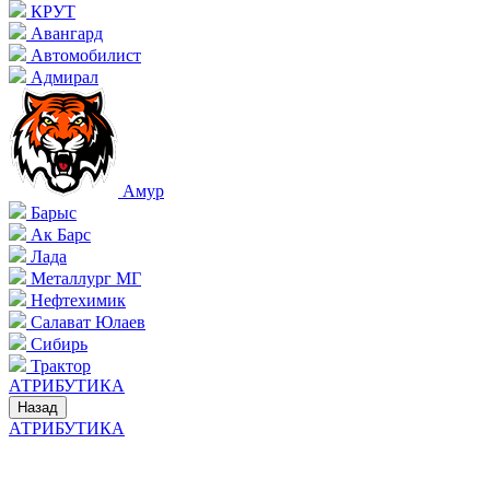
КРУТ
Авангард
Автомобилист
Адмирал
Амур
Барыс
Ак Барс
Лада
Металлург МГ
Нефтехимик
Салават Юлаев
Сибирь
Трактор
АТРИБУТИКА
Назад
АТРИБУТИКА