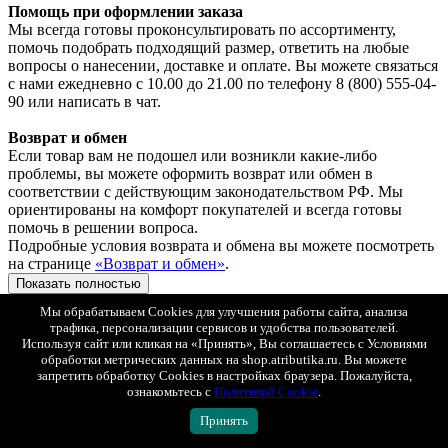
Помощь при оформлении заказа
Мы всегда готовы проконсультировать по ассортименту,
помочь подобрать подходящий размер, ответить на любые
вопросы о нанесении, доставке и оплате. Вы можете связаться
с нами ежедневно с 10.00 до 21.00 по телефону 8 (800) 555-04-
90 или написать в чат.
Возврат и обмен
Если товар вам не подошел или возникли какие-либо
проблемы, вы можете оформить возврат или обмен в
соответствии с действующим законодательством РФ. Мы
ориентированы на комфорт покупателей и всегда готовы
помочь в решении вопроса.
Подробные условия возврата и обмена вы можете посмотреть
на странице
«Возврат и обмен»
.
Показать полностью
Оплата
Мы обрабатываем Cookies для улучшения работы сайта, анализа
Яндекс Сплит
трафика, персонализации сервисов и удобства пользователей.
При любом способе доставке вы можете выбрать оплату
Используя сайт или кликая на «Принять», Вы соглашаетесь с Условиями
Яндекс Сплит.
обработки метрических данных на shop.atributika.ru. Вы можете
Так же просто, как платить обычной картой. Только сумма
запретить обработку Cookies в настройках браузера. Пожалуйста,
ознакомьтесь с
Политикой Cookie
.
списывается не сразу, а постепенно, равными частями.
Сплит — сервис рассрочки, который делит оплату покупки на
Принять
4 части. В момент покупки нужно заплатить только ¼ от