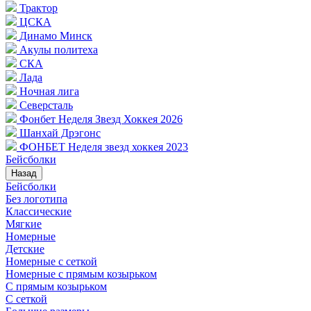
Трактор
ЦСКА
Динамо Минск
Акулы политеха
СКА
Лада
Ночная лига
Северсталь
Фонбет Неделя Звезд Хоккея 2026
Шанхай Дрэгонс
ФОНБЕТ Неделя звезд хоккея 2023
Бейсболки
Назад
Бейсболки
Без логотипа
Классические
Мягкие
Номерные
Детские
Номерные с сеткой
Номерные с прямым козырьком
С прямым козырьком
С сеткой