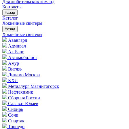
Для любительских команд
Контакты
Назад
Каталог
Хоккейные свитеры
Назад
Хоккейные свитеры
Авангард
Адмирал
Ак Барс
Автомобилист
Амур
Витязь
Динамо Москва
КХЛ
Металлург Магнитогорск
Нефтехимик
Сборная России
Салават Юлаев
Сибирь
Сочи
Спартак
Торпедо