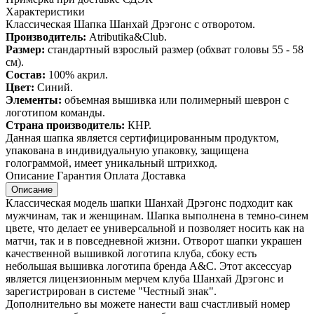
Характеристики
Классическая Шапка Шанхай Дрэгонс с отворотом.
Производитель:
Atributika&Club.
Размер:
стандартный взрослый размер (обхват головы 55 - 58
см).
Состав:
100% акрил.
Цвет:
Синий.
Элементы:
объемная вышивка или полимерный шеврон с
логотипом команды.
Страна производитель:
КНР.
Данная шапка является сертифицированным продуктом,
упакована в индивидуальную упаковку, защищена
голограммой, имеет уникальный штрихкод.
Описание
Гарантия
Оплата
Доставка
Описание
Классическая модель шапки Шанхай Дрэгонс подходит как
мужчинам, так и женщинам. Шапка выполнена в темно-синем
цвете, что делает ее универсальной и позволяет носить как на
матчи, так и в повседневной жизни. Отворот шапки украшен
качественной вышивкой логотипа клуба, сбоку есть
небольшая вышивка логотипа бренда A&C. Этот аксессуар
является лицензионным мерчем клуба Шанхай Дрэгонс и
зарегистрирован в системе "Честный знак".
Дополнительно вы можете нанести ваш счастливый номер