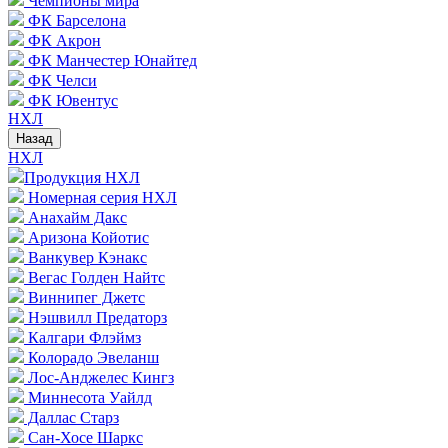
Чемпионы мира
ФК Барселона
ФК Акрон
ФК Манчестер Юнайтед
ФК Челси
ФК Ювентус
НХЛ
Назад
НХЛ
Продукция НХЛ
Номерная серия НХЛ
Анахайм Дакс
Аризона Койотис
Ванкувер Кэнакс
Вегас Голден Найтс
Виннипег Джетс
Нэшвилл Предаторз
Калгари Флэймз
Колорадо Эвеланш
Лос-Анджелес Кингз
Миннесота Уайлд
Даллас Старз
Сан-Хосе Шаркс