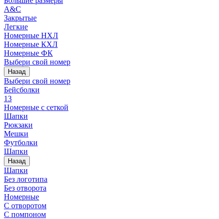
Большие размеры
A&C
Закрытые
Легкие
Номерные НХЛ
Номерные КХЛ
Номерные ФК
Выбери свой номер
Назад
Выбери свой номер
Бейсболки
13
Номерные с сеткой
Шапки
Рюкзаки
Мешки
Футболки
Шапки
Назад
Шапки
Без логотипа
Без отворота
Номерные
С отворотом
С помпоном