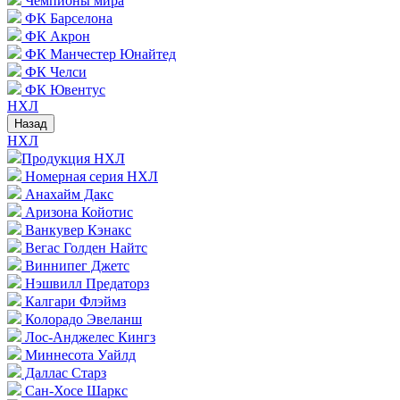
Чемпионы мира
ФК Барселона
ФК Акрон
ФК Манчестер Юнайтед
ФК Челси
ФК Ювентус
НХЛ
Назад
НХЛ
Продукция НХЛ
Номерная серия НХЛ
Анахайм Дакс
Аризона Койотис
Ванкувер Кэнакс
Вегас Голден Найтс
Виннипег Джетс
Нэшвилл Предаторз
Калгари Флэймз
Колорадо Эвеланш
Лос-Анджелес Кингз
Миннесота Уайлд
Даллас Старз
Сан-Хосе Шаркс