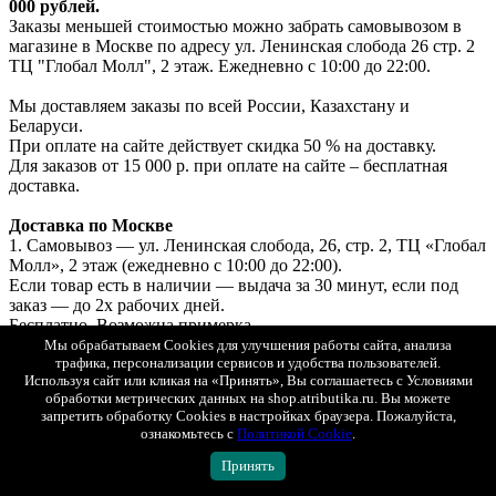
000 рублей.
Заказы меньшей стоимостью можно забрать самовывозом в
магазине в Москве по адресу ул. Ленинская слобода 26 стр. 2
ТЦ "Глобал Молл", 2 этаж. Ежедневно с 10:00 до 22:00.
Мы доставляем заказы по всей России, Казахстану и
Беларуси.
При оплате на сайте действует скидка 50 % на доставку.
Для заказов от 15 000 р. при оплате на сайте – бесплатная
доставка.
Доставка по Москве
1. Самовывоз — ул. Ленинская слобода, 26, стр. 2, ТЦ «Глобал
Молл», 2 этаж (ежедневно с 10:00 до 22:00).
Если товар есть в наличии — выдача за 30 минут, если под
заказ — до 2х рабочих дней.
Бесплатно. Возможна примерка.
Оплата: онлайн, картой или наличными при получении.
Мы обрабатываем Cookies для улучшения работы сайта, анализа
2. Курьерская доставка «Интеграл» с возможностью
трафика, персонализации сервисов и удобства пользователей.
Используя сайт или кликая на «Принять», Вы соглашаетесь с Условиями
примерки.
обработки метрических данных на shop.atributika.ru. Вы можете
Стоимость доставки при онлайн-оплате — 250 ₽.
запретить обработку Cookies в настройках браузера. Пожалуйста,
Стоимость доставки при оплате при получении — 500 ₽.
ознакомьтесь с
Политикой Cookie
.
3. СДЭК (самовывоз из ПВЗ) с возможностью примерки.
Принять
Стоимость рассчитывается в корзине.
Оплата онлайн или при получении.