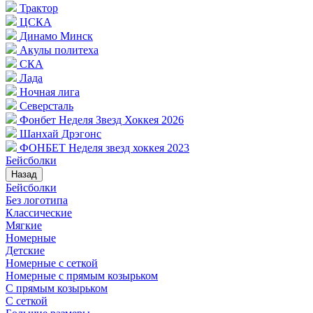
Трактор
ЦСКА
Динамо Минск
Акулы политеха
СКА
Лада
Ночная лига
Северсталь
Фонбет Неделя Звезд Хоккея 2026
Шанхай Дрэгонс
ФОНБЕТ Неделя звезд хоккея 2023
Бейсболки
Назад
Бейсболки
Без логотипа
Классические
Мягкие
Номерные
Детские
Номерные с сеткой
Номерные с прямым козырьком
С прямым козырьком
С сеткой