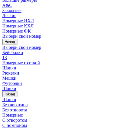
Большие размеры
A&C
Закрытые
Легкие
Номерные НХЛ
Номерные КХЛ
Номерные ФК
Выбери свой номер
Назад
Выбери свой номер
Бейсболки
13
Номерные с сеткой
Шапки
Рюкзаки
Мешки
Футболки
Шапки
Назад
Шапки
Без логотипа
Без отворота
Номерные
С отворотом
С помпоном