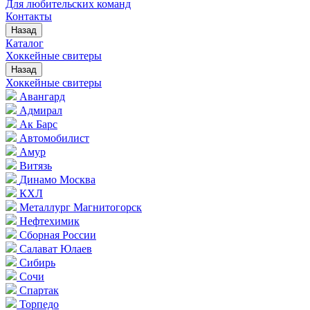
Для любительских команд
Контакты
Назад
Каталог
Хоккейные свитеры
Назад
Хоккейные свитеры
Авангард
Адмирал
Ак Барс
Автомобилист
Амур
Витязь
Динамо Москва
КХЛ
Металлург Магнитогорск
Нефтехимик
Сборная России
Салават Юлаев
Сибирь
Сочи
Спартак
Торпедо