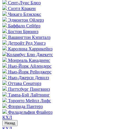
Сент-Луис Блюз
Сиэтл Кракен
Чикаго Блэкхокс
Эдмонтон Ойлерз
Баффало Сейбрз
Бостон Брюинз
Вашингтон Кэпиталз
Детройт Ред Уингз
Каролина Харрикейнз
Коламбус Блю Джекетс
Монреаль Канадиенс
Нью-Йорк Айлендерс
Нью-Йорк Рейнджерс
Нью-Джерси Девилз
Оттава Сенаторз
Питтсбург Пингвинз
Тампа-Бэй Лайтнинг
Торонто Мейпл Лифс
Флорида Пантерз
Филадельфия Флайерз
КХЛ
Назад
КХЛ