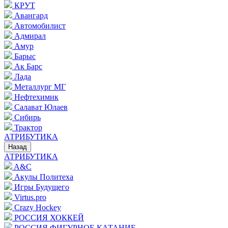
КРУТ
Авангард
Автомобилист
Адмирал
Амур
Барыс
Ак Барс
Лада
Металлург МГ
Нефтехимик
Салават Юлаев
Сибирь
Трактор
АТРИБУТИКА
Назад
АТРИБУТИКА
A&C
Акулы Политеха
Игры Будущего
Virtus.pro
Crazy Hockey
РОССИЯ ХОККЕЙ
РОССИЯ ФИГУРНОЕ КАТАНИЕ