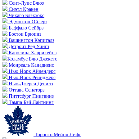
Сент-Луис Блюз
Сиэтл Кракен
Чикаго Блэкхокс
Эдмонтон Ойлерз
Баффало Сейбрз
Бостон Брюинз
Вашингтон Кэпиталз
Детройт Ред Уингз
Каролина Харрикейнз
Коламбус Блю Джекетс
Монреаль Канадиенс
Нью-Йорк Айлендерс
Нью-Йорк Рейнджерс
Нью-Джерси Девилз
Оттава Сенаторз
Питтсбург Пингвинз
Тампа-Бэй Лайтнинг
Торонто Мейпл Лифс