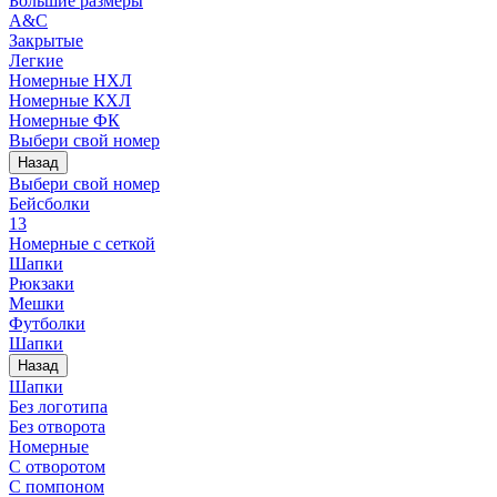
Большие размеры
A&C
Закрытые
Легкие
Номерные НХЛ
Номерные КХЛ
Номерные ФК
Выбери свой номер
Назад
Выбери свой номер
Бейсболки
13
Номерные с сеткой
Шапки
Рюкзаки
Мешки
Футболки
Шапки
Назад
Шапки
Без логотипа
Без отворота
Номерные
С отворотом
С помпоном