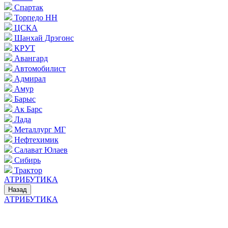
Спартак
Торпедо НН
ЦСКА
Шанхай Дрэгонс
КРУТ
Авангард
Автомобилист
Адмирал
Амур
Барыс
Ак Барс
Лада
Металлург МГ
Нефтехимик
Салават Юлаев
Сибирь
Трактор
АТРИБУТИКА
Назад
АТРИБУТИКА