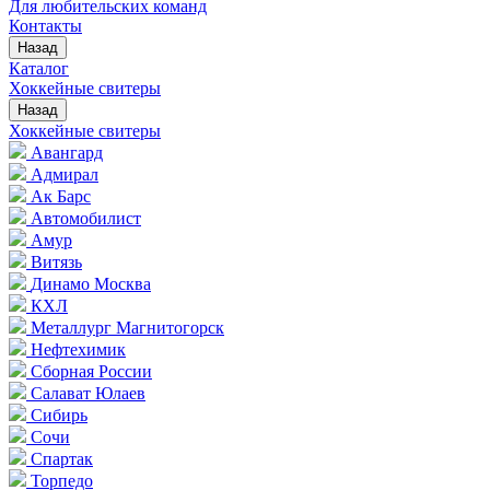
Для любительских команд
Контакты
Назад
Каталог
Хоккейные свитеры
Назад
Хоккейные свитеры
Авангард
Адмирал
Ак Барс
Автомобилист
Амур
Витязь
Динамо Москва
КХЛ
Металлург Магнитогорск
Нефтехимик
Сборная России
Салават Юлаев
Сибирь
Сочи
Спартак
Торпедо