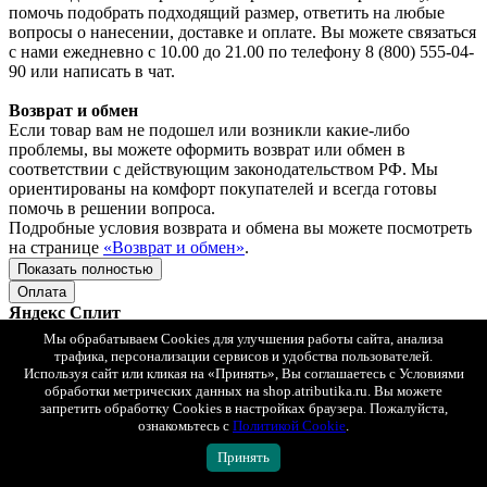
помочь подобрать подходящий размер, ответить на любые
вопросы о нанесении, доставке и оплате. Вы можете связаться
с нами ежедневно с 10.00 до 21.00 по телефону 8 (800) 555-04-
90 или написать в чат.
Возврат и обмен
Если товар вам не подошел или возникли какие-либо
проблемы, вы можете оформить возврат или обмен в
соответствии с действующим законодательством РФ. Мы
ориентированы на комфорт покупателей и всегда готовы
помочь в решении вопроса.
Подробные условия возврата и обмена вы можете посмотреть
на странице
«Возврат и обмен»
.
Показать полностью
Оплата
Яндекс Сплит
При любом способе доставке вы можете выбрать оплату
Мы обрабатываем Cookies для улучшения работы сайта, анализа
Яндекс Сплит.
трафика, персонализации сервисов и удобства пользователей.
Так же просто, как платить обычной картой. Только сумма
Используя сайт или кликая на «Принять», Вы соглашаетесь с Условиями
списывается не сразу, а постепенно, равными частями.
обработки метрических данных на shop.atributika.ru. Вы можете
Сплит — сервис рассрочки, который делит оплату покупки на
запретить обработку Cookies в настройках браузера. Пожалуйста,
ознакомьтесь с
Политикой Cookie
.
4 части. В момент покупки нужно заплатить только ¼ от
суммы, дальше — 3 платежа раз в 2 недели.
Принять
Без комиссии, оплачиваете только стоимость заказа.