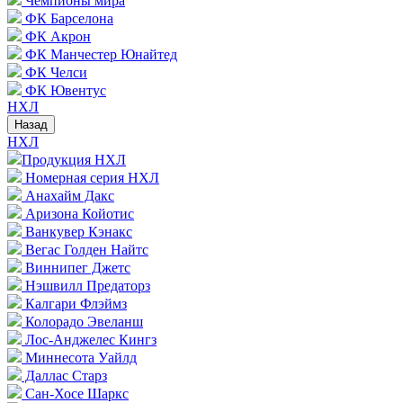
Чемпионы мира
ФК Барселона
ФК Акрон
ФК Манчестер Юнайтед
ФК Челси
ФК Ювентус
НХЛ
Назад
НХЛ
Продукция НХЛ
Номерная серия НХЛ
Анахайм Дакс
Аризона Койотис
Ванкувер Кэнакс
Вегас Голден Найтс
Виннипег Джетс
Нэшвилл Предаторз
Калгари Флэймз
Колорадо Эвеланш
Лос-Анджелес Кингз
Миннесота Уайлд
Даллас Старз
Сан-Хосе Шаркс