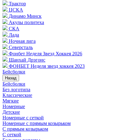
Трактор
ЦСКА
Динамо Минск
Акулы политеха
СКА
Лада
Ночная лига
Северсталь
Фонбет Неделя Звезд Хоккея 2026
Шанхай Дрэгонс
ФОНБЕТ Неделя звезд хоккея 2023
Бейсболки
Назад
Бейсболки
Без логотипа
Классические
Мягкие
Номерные
Детские
Номерные с сеткой
Номерные с прямым козырьком
С прямым козырьком
С сеткой