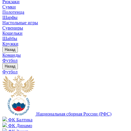
Рюкзаки
Сумки
Полотенца
Шарфы
Настольные игры
Сувениры
Кошельки
Шайбы
Кружки
Назад
Команды
Футбол
Назад
Футбол
Национальная сборная России (РФС)
ФК Балтика
ФК Динамо