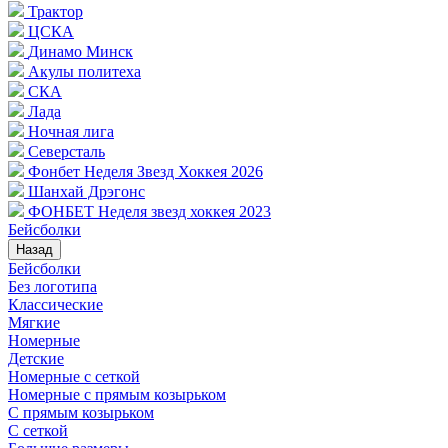
Трактор
ЦСКА
Динамо Минск
Акулы политеха
СКА
Лада
Ночная лига
Северсталь
Фонбет Неделя Звезд Хоккея 2026
Шанхай Дрэгонс
ФОНБЕТ Неделя звезд хоккея 2023
Бейсболки
Назад
Бейсболки
Без логотипа
Классические
Мягкие
Номерные
Детские
Номерные с сеткой
Номерные с прямым козырьком
С прямым козырьком
С сеткой