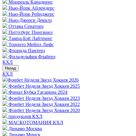
Монреаль Канадиенс
Нью-Йорк Айлендерс
Нью-Йорк Рейнджерс
Нью-Джерси Девилз
Оттава Сенаторз
Питтсбург Пингвинз
Тампа-Бэй Лайтнинг
Торонто Мейпл Лифс
Флорида Пантерз
Филадельфия Флайерз
КХЛ
Назад
КХЛ
Фонбет Неделя Звезд Хоккея 2026
Фонбет Неделя Звезд Хоккея 2025
Финал Кубка Гагарина 2024
Фонбет Неделя Звезд Хоккея 2023
Фонбет Неделя Звезд Хоккея 2022
Фонбет Неделя Звезд Хоккея 2020
продукция КХЛ
МАСКОТОМАНИЯ КХЛ
Динамо Москва
Динамо Минск