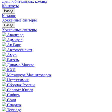
Для любительских команд
Контакты
Назад
Каталог
Хоккейные свитеры
Назад
Хоккейные свитеры
Авангард
Адмирал
Ак Барс
Автомобилист
Амур
Витязь
Динамо Москва
КХЛ
Металлург Магнитогорск
Нефтехимик
Сборная России
Салават Юлаев
Сибирь
Сочи
Спартак
Торпедо