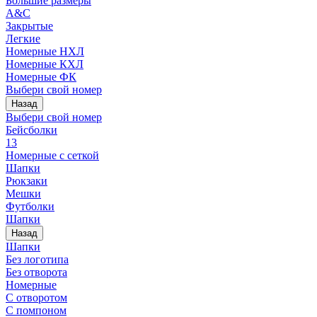
Большие размеры
A&C
Закрытые
Легкие
Номерные НХЛ
Номерные КХЛ
Номерные ФК
Выбери свой номер
Назад
Выбери свой номер
Бейсболки
13
Номерные с сеткой
Шапки
Рюкзаки
Мешки
Футболки
Шапки
Назад
Шапки
Без логотипа
Без отворота
Номерные
С отворотом
С помпоном