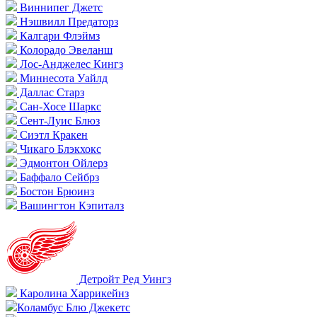
Виннипег Джетс
Нэшвилл Предаторз
Калгари Флэймз
Колорадо Эвеланш
Лос-Анджелес Кингз
Миннесота Уайлд
Даллас Старз
Сан-Хосе Шаркс
Сент-Луис Блюз
Сиэтл Кракен
Чикаго Блэкхокс
Эдмонтон Ойлерз
Баффало Сейбрз
Бостон Брюинз
Вашингтон Кэпиталз
Детройт Ред Уингз
Каролина Харрикейнз
Коламбус Блю Джекетс