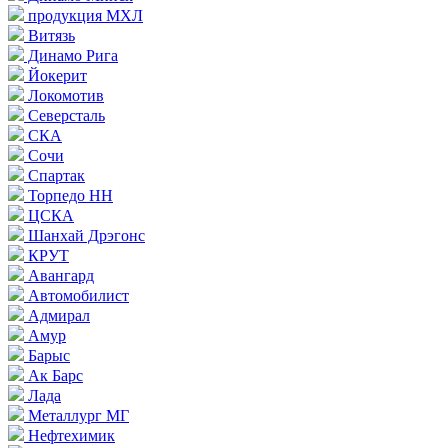
продукция МХЛ
Витязь
Динамо Рига
Йокерит
Локомотив
Северсталь
СКА
Сочи
Спартак
Торпедо НН
ЦСКА
Шанхай Дрэгонс
КРУТ
Авангард
Автомобилист
Адмирал
Амур
Барыс
Ак Барс
Лада
Металлург МГ
Нефтехимик