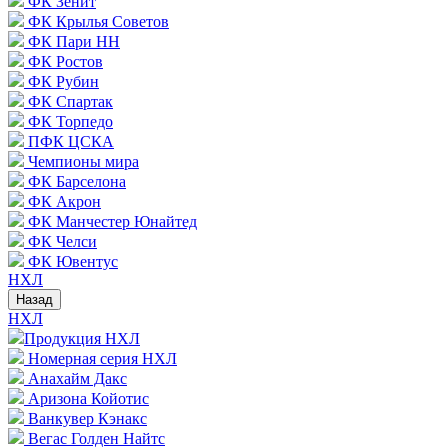
ФК Зенит
ФК Крылья Советов
ФК Пари НН
ФК Ростов
ФК Рубин
ФК Спартак
ФК Торпедо
ПФК ЦСКА
Чемпионы мира
ФК Барселона
ФК Акрон
ФК Манчестер Юнайтед
ФК Челси
ФК Ювентус
НХЛ
Назад
НХЛ
Продукция НХЛ
Номерная серия НХЛ
Анахайм Дакс
Аризона Койотис
Ванкувер Кэнакс
Вегас Голден Найтс