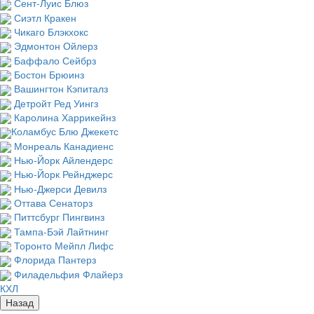
Сент-Луис Блюз
Сиэтл Кракен
Чикаго Блэкхокс
Эдмонтон Ойлерз
Баффало Сейбрз
Бостон Брюинз
Вашингтон Кэпиталз
Детройт Ред Уингз
Каролина Харрикейнз
Коламбус Блю Джекетс
Монреаль Канадиенс
Нью-Йорк Айлендерс
Нью-Йорк Рейнджерс
Нью-Джерси Девилз
Оттава Сенаторз
Питтсбург Пингвинз
Тампа-Бэй Лайтнинг
Торонто Мейпл Лифс
Флорида Пантерз
Филадельфия Флайерз
КХЛ
Назад