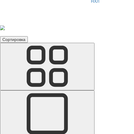
НХЛ
Куртки Сан-Хосе Шаркс
Сортировка