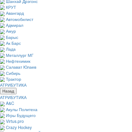
Шанхай Дрэгонс
КРУТ
Авангард
Автомобилист
Адмирал
Амур
Барыс
Ак Барс
Лада
Металлург МГ
Нефтехимик
Салават Юлаев
Сибирь
Трактор
АТРИБУТИКА
Назад
АТРИБУТИКА
A&C
Акулы Политеха
Игры Будущего
Virtus.pro
Crazy Hockey