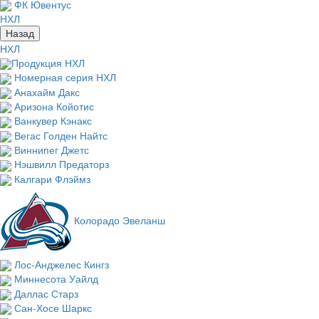
ФК Ювентус
НХЛ
Назад
НХЛ
Продукция НХЛ
Номерная серия НХЛ
Анахайм Дакс
Аризона Койотис
Ванкувер Кэнакс
Вегас Голден Найтс
Виннипег Джетс
Нэшвилл Предаторз
Калгари Флэймз
Колорадо Эвеланш
Лос-Анджелес Кингз
Миннесота Уайлд
Даллас Старз
Сан-Хосе Шаркс