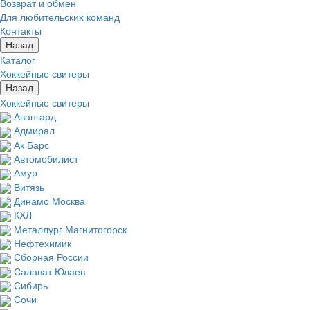
Возврат и обмен
Для любительских команд
Контакты
Назад
Каталог
Хоккейные свитеры
Назад
Хоккейные свитеры
Авангард
Адмирал
Ак Барс
Автомобилист
Амур
Витязь
Динамо Москва
КХЛ
Металлург Магнитогорск
Нефтехимик
Сборная России
Салават Юлаев
Сибирь
Сочи