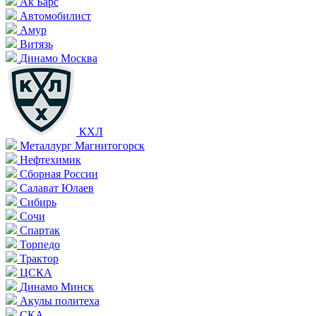
Ак Барс
Автомобилист
Амур
Витязь
Динамо Москва
КХЛ
Металлург Магнитогорск
Нефтехимик
Сборная России
Салават Юлаев
Сибирь
Сочи
Спартак
Торпедо
Трактор
ЦСКА
Динамо Минск
Акулы политеха
СКА