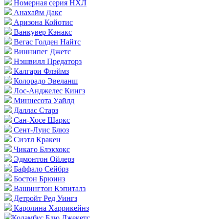
Номерная серия НХЛ
Анахайм Дакс
Аризона Койотис
Ванкувер Кэнакс
Вегас Голден Найтс
Виннипег Джетс
Нэшвилл Предаторз
Калгари Флэймз
Колорадо Эвеланш
Лос-Анджелес Кингз
Миннесота Уайлд
Даллас Старз
Сан-Хосе Шаркс
Сент-Луис Блюз
Сиэтл Кракен
Чикаго Блэкхокс
Эдмонтон Ойлерз
Баффало Сейбрз
Бостон Брюинз
Вашингтон Кэпиталз
Детройт Ред Уингз
Каролина Харрикейнз
Коламбус Блю Джекетс