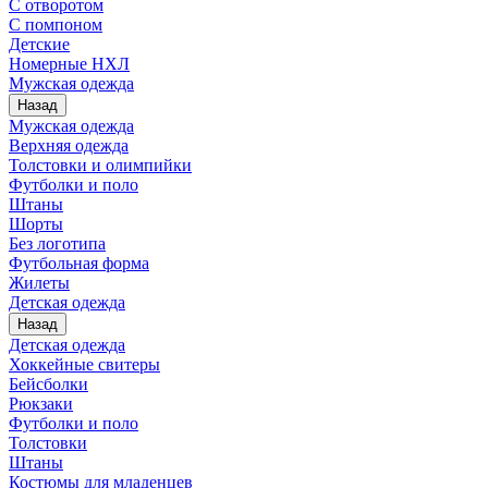
С отворотом
С помпоном
Детские
Номерные НХЛ
Мужская одежда
Назад
Мужская одежда
Верхняя одежда
Толстовки и олимпийки
Футболки и поло
Штаны
Шорты
Без логотипа
Футбольная форма
Жилеты
Детская одежда
Назад
Детская одежда
Хоккейные свитеры
Бейсболки
Рюкзаки
Футболки и поло
Толстовки
Штаны
Костюмы для младенцев