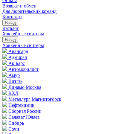
Оплата
Возврат и обмен
Для любительских команд
Контакты
Назад
Каталог
Хоккейные свитеры
Назад
Хоккейные свитеры
Авангард
Адмирал
Ак Барс
Автомобилист
Амур
Витязь
Динамо Москва
КХЛ
Металлург Магнитогорск
Нефтехимик
Сборная России
Салават Юлаев
Сибирь
Сочи