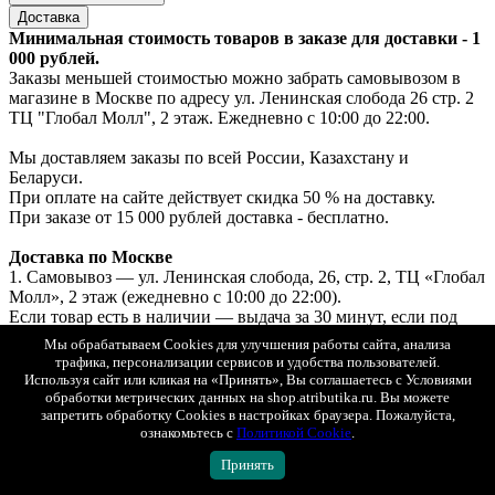
Доставка
Минимальная стоимость товаров в заказе для доставки - 1
000 рублей.
Заказы меньшей стоимостью можно забрать самовывозом в
магазине в Москве по адресу ул. Ленинская слобода 26 стр. 2
ТЦ "Глобал Молл", 2 этаж. Ежедневно с 10:00 до 22:00.
Мы доставляем заказы по всей России, Казахстану и
Беларуси.
При оплате на сайте действует скидка 50 % на доставку.
При заказе от 15 000 рублей доставка - бесплатно.
Доставка по Москве
1. Самовывоз — ул. Ленинская слобода, 26, стр. 2, ТЦ «Глобал
Молл», 2 этаж (ежедневно с 10:00 до 22:00).
Если товар есть в наличии — выдача за 30 минут, если под
заказ — до 2х рабочих дней.
Мы обрабатываем Cookies для улучшения работы сайта, анализа
Бесплатно. Возможна примерка.
трафика, персонализации сервисов и удобства пользователей.
Оплата: онлайн, картой или наличными при получении.
Используя сайт или кликая на «Принять», Вы соглашаетесь с Условиями
2. Курьерская доставка «Интеграл» с возможностью
обработки метрических данных на shop.atributika.ru. Вы можете
примерки.
запретить обработку Cookies в настройках браузера. Пожалуйста,
ознакомьтесь с
Политикой Cookie
.
Стоимость доставки при онлайн-оплате — 250 ₽.
Стоимость доставки при оплате при получении — 500 ₽.
Принять
3. СДЭК (самовывоз из ПВЗ) с возможностью примерки.