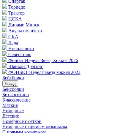
Спартак
Торпедо
Трактор
ЦСКА
Динамо Минск
Акулы политеха
СКА
Лада
Ночная лига
Северсталь
Фонбет Неделя Звезд Хоккея 2026
Шанхай Дрэгонс
ФОНБЕТ Неделя звезд хоккея 2023
Бейсболки
Назад
Бейсболки
Без логотипа
Классические
Мягкие
Номерные
Детские
Номерные с сеткой
Номерные с прямым козырьком
С прямым козырьком