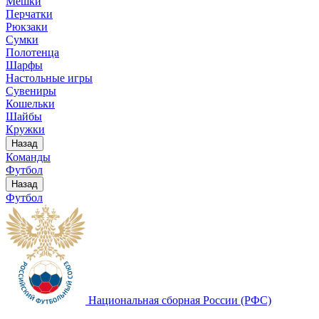
Мешки
Перчатки
Рюкзаки
Сумки
Полотенца
Шарфы
Настольные игры
Сувениры
Кошельки
Шайбы
Кружки
Назад
Команды
Футбол
Назад
Футбол
Национальная сборная России (РФС)