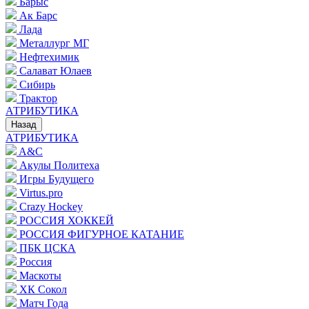
Барыс
Ак Барс
Лада
Металлург МГ
Нефтехимик
Салават Юлаев
Сибирь
Трактор
АТРИБУТИКА
Назад
АТРИБУТИКА
A&C
Акулы Политеха
Игры Будущего
Virtus.pro
Crazy Hockey
РОССИЯ ХОККЕЙ
РОССИЯ ФИГУРНОЕ КАТАНИЕ
ПБК ЦСКА
Россия
Маскоты
ХК Сокол
Матч Года