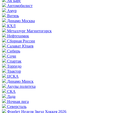
Ак Барс
Автомобилист
Амур
Витязь
Динамо Москва
КХЛ
Металлург Магнитогорск
Нефтехимик
Сборная России
Салават Юлаев
Сибирь
Сочи
Спартак
Торпедо
Трактор
ЦСКА
Динамо Минск
Акулы политеха
СКА
Лада
Ночная лига
Северсталь
Фонбет Неделя Звезд Хоккея 2026