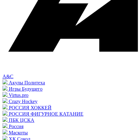
A&C
Акулы Политеха
Игры Будущего
Virtus.pro
Crazy Hockey
РОССИЯ ХОККЕЙ
РОССИЯ ФИГУРНОЕ КАТАНИЕ
ПБК ЦСКА
Россия
Маскоты
ХК Сокол