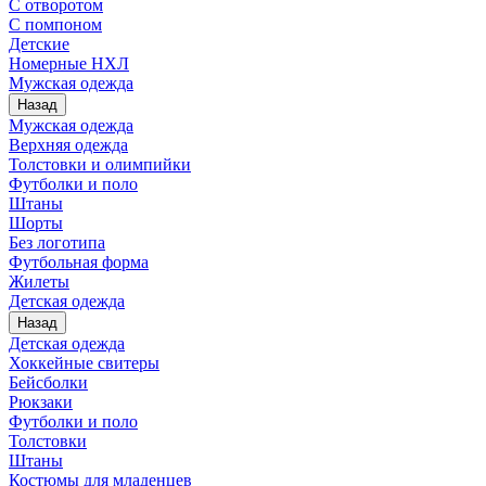
С отворотом
С помпоном
Детские
Номерные НХЛ
Мужская одежда
Назад
Мужская одежда
Верхняя одежда
Толстовки и олимпийки
Футболки и поло
Штаны
Шорты
Без логотипа
Футбольная форма
Жилеты
Детская одежда
Назад
Детская одежда
Хоккейные свитеры
Бейсболки
Рюкзаки
Футболки и поло
Толстовки
Штаны
Костюмы для младенцев