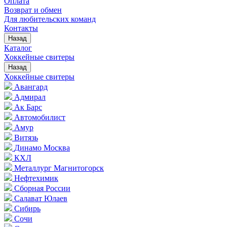
Оплата
Возврат и обмен
Для любительских команд
Контакты
Назад
Каталог
Хоккейные свитеры
Назад
Хоккейные свитеры
Авангард
Адмирал
Ак Барс
Автомобилист
Амур
Витязь
Динамо Москва
КХЛ
Металлург Магнитогорск
Нефтехимик
Сборная России
Салават Юлаев
Сибирь
Сочи