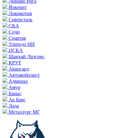
Динамо Рига
Йокерит
Локомотив
Северсталь
СКА
Сочи
Спартак
Торпедо НН
ЦСКА
Шанхай Дрэгонс
КРУТ
Авангард
Автомобилист
Адмирал
Амур
Барыс
Ак Барс
Лада
Металлург МГ