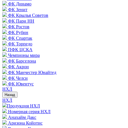
ФК Динамо
ФК Зенит
ФК Крылья Советов
ФК Пари НН
ФК Ростов
ФК Рубин
ФК Спартак
ФК Торпедо
ПФК ЦСКА
Чемпионы мира
ФК Барселона
ФК Акрон
ФК Манчестер Юнайтед
ФК Челси
ФК Ювентус
НХЛ
Назад
НХЛ
Продукция НХЛ
Номерная серия НХЛ
Анахайм Дакс
Аризона Койотис