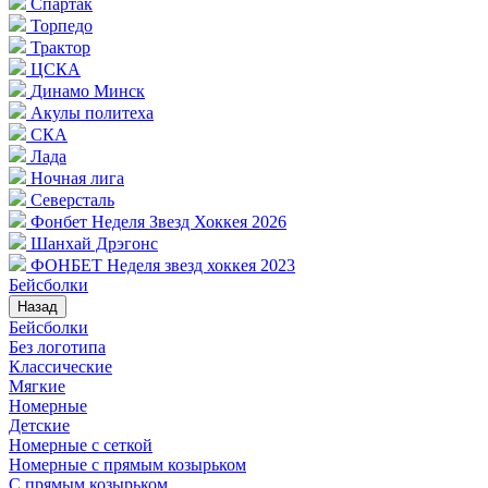
Спартак
Торпедо
Трактор
ЦСКА
Динамо Минск
Акулы политеха
СКА
Лада
Ночная лига
Северсталь
Фонбет Неделя Звезд Хоккея 2026
Шанхай Дрэгонс
ФОНБЕТ Неделя звезд хоккея 2023
Бейсболки
Назад
Бейсболки
Без логотипа
Классические
Мягкие
Номерные
Детские
Номерные с сеткой
Номерные с прямым козырьком
С прямым козырьком