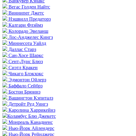
Ванкувер Кэнакс
Вегас Голден Найтс
Виннипег Джетс
Нэшвилл Предаторз
Калгари Флэймз
Колорадо Эвеланш
Лос-Анджелес Кингз
Миннесота Уайлд
Даллас Старз
Сан-Хосе Шаркс
Сент-Луис Блюз
Сиэтл Кракен
Чикаго Блэкхокс
Эдмонтон Ойлерз
Баффало Сейбрз
Бостон Брюинз
Вашингтон Кэпиталз
Детройт Ред Уингз
Каролина Харрикейнз
Коламбус Блю Джекетс
Монреаль Канадиенс
Нью-Йорк Айлендерс
Нью-Йорк Рейнджерс