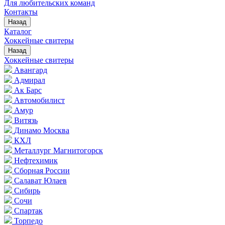
Для любительских команд
Контакты
Назад
Каталог
Хоккейные свитеры
Назад
Хоккейные свитеры
Авангард
Адмирал
Ак Барс
Автомобилист
Амур
Витязь
Динамо Москва
КХЛ
Металлург Магнитогорск
Нефтехимик
Сборная России
Салават Юлаев
Сибирь
Сочи
Спартак
Торпедо