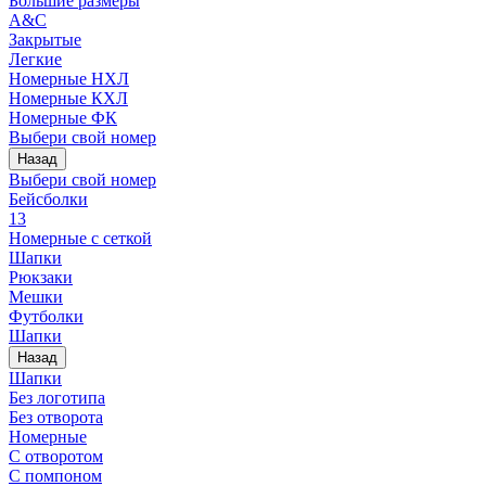
Большие размеры
A&C
Закрытые
Легкие
Номерные НХЛ
Номерные КХЛ
Номерные ФК
Выбери свой номер
Назад
Выбери свой номер
Бейсболки
13
Номерные с сеткой
Шапки
Рюкзаки
Мешки
Футболки
Шапки
Назад
Шапки
Без логотипа
Без отворота
Номерные
С отворотом
С помпоном