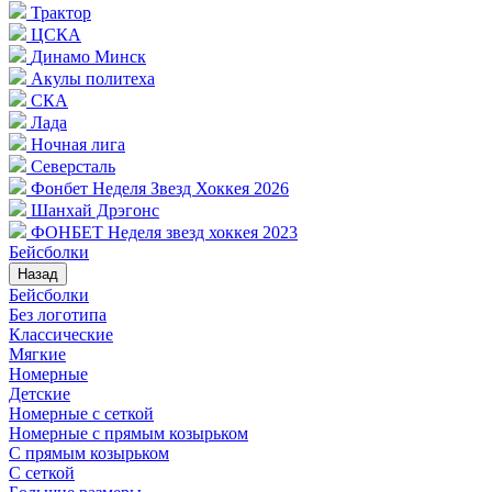
Трактор
ЦСКА
Динамо Минск
Акулы политеха
СКА
Лада
Ночная лига
Северсталь
Фонбет Неделя Звезд Хоккея 2026
Шанхай Дрэгонс
ФОНБЕТ Неделя звезд хоккея 2023
Бейсболки
Назад
Бейсболки
Без логотипа
Классические
Мягкие
Номерные
Детские
Номерные с сеткой
Номерные с прямым козырьком
С прямым козырьком
С сеткой