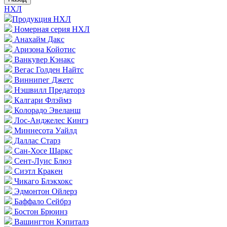
НХЛ
Продукция НХЛ
Номерная серия НХЛ
Анахайм Дакс
Аризона Койотис
Ванкувер Кэнакс
Вегас Голден Найтс
Виннипег Джетс
Нэшвилл Предаторз
Калгари Флэймз
Колорадо Эвеланш
Лос-Анджелес Кингз
Миннесота Уайлд
Даллас Старз
Сан-Хосе Шаркс
Сент-Луис Блюз
Сиэтл Кракен
Чикаго Блэкхокс
Эдмонтон Ойлерз
Баффало Сейбрз
Бостон Брюинз
Вашингтон Кэпиталз