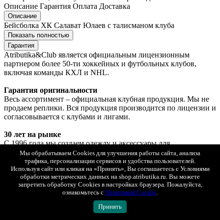
Описание
Гарантия
Оплата
Доставка
Описание
Бейсболка ХК Салават Юлаев с талисманом клуба
Показать полностью
Гарантия
Atributika&Club является официальным лицензионным
партнером более 50-ти хоккейных и футбольных клубов,
включая команды КХЛ и NHL.
Гарантия оригинальности
Весь ассортимент – официальная клубная продукция. Мы не
продаем реплики. Вся продукция производится по лицензии и
согласовывается с клубами и лигами.
30 лет на рынке
С 1996 года мы создаем одежду и аксессуары для
болельщиков. За это время в джерси Atributika&Club были
Мы обрабатываем Cookies для улучшения работы сайта, анализа
одеты десятки тысяч фанатов, а бренд стал одним из
трафика, персонализации сервисов и удобства пользователей.
трендсеттеров фан-индустрии в России.
Используя сайт или кликая на «Принять», Вы соглашаетесь с Условиями
обработки метрических данных на shop.atributika.ru. Вы можете
запретить обработку Cookies в настройках браузера. Пожалуйста,
Контроль качества на всех этапах
ознакомьтесь с
Политикой Cookie
.
Мы используем проверенные материалы и современные
технологии производства. Каждое изделие проходит контроль
Принять
качества перед поступлением в продажу.