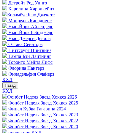
Детройт Ред Уингз
Каролина Харрикейнз
Коламбус Блю Джекетс
Монреаль Канадиенс
Нью-Йорк Айлендерс
Нью-Йорк Рейнджерс
Нью-Джерси Девилз
Оттава Сенаторз
Питтсбург Пингвинз
Тампа-Бэй Лайтнинг
Торонто Мейпл Лифс
Флорида Пантерз
Филадельфия Флайерз
КХЛ
Назад
КХЛ
Фонбет Неделя Звезд Хоккея 2026
Фонбет Неделя Звезд Хоккея 2025
Финал Кубка Гагарина 2024
Фонбет Неделя Звезд Хоккея 2023
Фонбет Неделя Звезд Хоккея 2022
Фонбет Неделя Звезд Хоккея 2020
продукция КХЛ