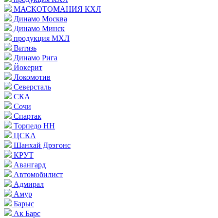
МАСКОТОМАНИЯ КХЛ
Динамо Москва
Динамо Минск
продукция МХЛ
Витязь
Динамо Рига
Йокерит
Локомотив
Северсталь
СКА
Сочи
Спартак
Торпедо НН
ЦСКА
Шанхай Дрэгонс
КРУТ
Авангард
Автомобилист
Адмирал
Амур
Барыс
Ак Барс