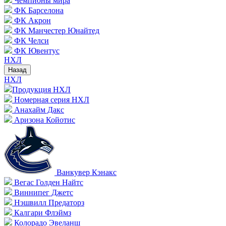
Чемпионы мира
ФК Барселона
ФК Акрон
ФК Манчестер Юнайтед
ФК Челси
ФК Ювентус
НХЛ
Назад
НХЛ
Продукция НХЛ
Номерная серия НХЛ
Анахайм Дакс
Аризона Койотис
Ванкувер Кэнакс
Вегас Голден Найтс
Виннипег Джетс
Нэшвилл Предаторз
Калгари Флэймз
Колорадо Эвеланш