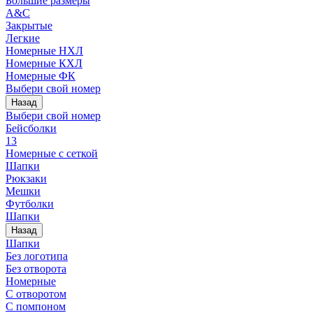
Большие размеры
A&C
Закрытые
Легкие
Номерные НХЛ
Номерные КХЛ
Номерные ФК
Выбери свой номер
Назад
Выбери свой номер
Бейсболки
13
Номерные с сеткой
Шапки
Рюкзаки
Мешки
Футболки
Шапки
Назад
Шапки
Без логотипа
Без отворота
Номерные
С отворотом
С помпоном