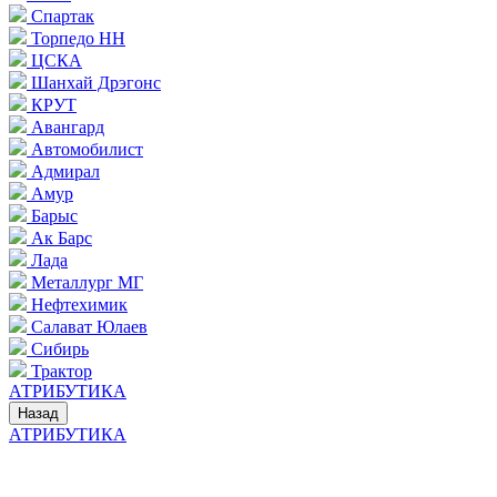
Спартак
Торпедо НН
ЦСКА
Шанхай Дрэгонс
КРУТ
Авангард
Автомобилист
Адмирал
Амур
Барыс
Ак Барс
Лада
Металлург МГ
Нефтехимик
Салават Юлаев
Сибирь
Трактор
АТРИБУТИКА
Назад
АТРИБУТИКА