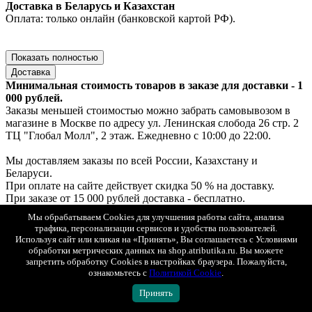
Доставка в Беларусь и Казахстан
Оплата: только онлайн (банковской картой РФ).
Показать полностью
Доставка
Минимальная стоимость товаров в заказе для доставки - 1
000 рублей.
Заказы меньшей стоимостью можно забрать самовывозом в
магазине в Москве по адресу ул. Ленинская слобода 26 стр. 2
ТЦ "Глобал Молл", 2 этаж. Ежедневно с 10:00 до 22:00.
Мы доставляем заказы по всей России, Казахстану и
Беларуси.
При оплате на сайте действует скидка 50 % на доставку.
При заказе от 15 000 рублей доставка - бесплатно.
Мы обрабатываем Cookies для улучшения работы сайта, анализа
Доставка по Москве
трафика, персонализации сервисов и удобства пользователей.
1. Самовывоз — ул. Ленинская слобода, 26, стр. 2, ТЦ «Глобал
Используя сайт или кликая на «Принять», Вы соглашаетесь с Условиями
Молл», 2 этаж (ежедневно с 10:00 до 22:00).
обработки метрических данных на shop.atributika.ru. Вы можете
Если товар есть в наличии — выдача за 30 минут, если под
запретить обработку Cookies в настройках браузера. Пожалуйста,
заказ — до 2х рабочих дней.
ознакомьтесь с
Политикой Cookie
.
Бесплатно. Возможна примерка.
Принять
Оплата: онлайн, картой или наличными при получении.
2. Курьерская доставка «Интеграл» с возможностью