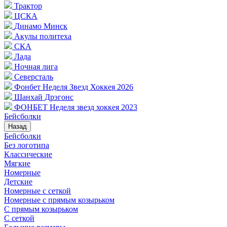
Трактор
ЦСКА
Динамо Минск
Акулы политеха
СКА
Лада
Ночная лига
Северсталь
Фонбет Неделя Звезд Хоккея 2026
Шанхай Дрэгонс
ФОНБЕТ Неделя звезд хоккея 2023
Бейсболки
Назад
Бейсболки
Без логотипа
Классические
Мягкие
Номерные
Детские
Номерные с сеткой
Номерные с прямым козырьком
С прямым козырьком
С сеткой