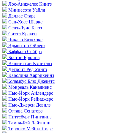
Лос-Анджелес Кингз
Миннесота Уайлд
Даллас Старз
Сан-Хосе Шаркс
Сент-Луис Блюз
Сиэтл Кракен
Чикаго Блэкхокс
Эдмонтон Ойлерз
Баффало Сейбрз
Бостон Брюинз
Вашингтон Кэпиталз
Детройт Ред Уингз
Каролина Харрикейнз
Коламбус Блю Джекетс
Монреаль Канадиенс
Нью-Йорк Айлендерс
Нью-Йорк Рейнджерс
Нью-Джерси Девилз
Оттава Сенаторз
Питтсбург Пингвинз
Тампа-Бэй Лайтнинг
Торонто Мейпл Лифс