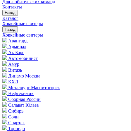
Для любительских команд
Контакты
Назад
Каталог
Хоккейные свитеры
Назад
Хоккейные свитеры
Авангард
Адмирал
Ак Барс
Автомобилист
Амур
Витязь
Динамо Москва
КХЛ
Металлург Магнитогорск
Нефтехимик
Сборная России
Салават Юлаев
Сибирь
Сочи
Спартак
Торпедо