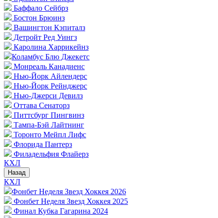
Баффало Сейбрз
Бостон Брюинз
Вашингтон Кэпиталз
Детройт Ред Уингз
Каролина Харрикейнз
Коламбус Блю Джекетс
Монреаль Канадиенс
Нью-Йорк Айлендерс
Нью-Йорк Рейнджерс
Нью-Джерси Девилз
Оттава Сенаторз
Питтсбург Пингвинз
Тампа-Бэй Лайтнинг
Торонто Мейпл Лифс
Флорида Пантерз
Филадельфия Флайерз
КХЛ
Назад
КХЛ
Фонбет Неделя Звезд Хоккея 2026
Фонбет Неделя Звезд Хоккея 2025
Финал Кубка Гагарина 2024