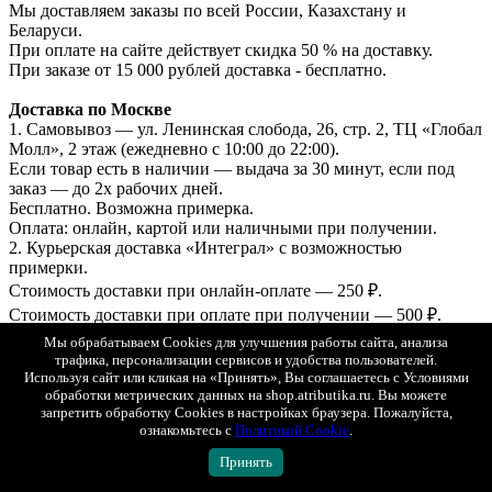
Мы доставляем заказы по всей России, Казахстану и
Беларуси.
При оплате на сайте действует скидка 50 % на доставку.
При заказе от 15 000 рублей доставка - бесплатно.
Доставка по Москве
1. Самовывоз — ул. Ленинская слобода, 26, стр. 2, ТЦ «Глобал
Молл», 2 этаж (ежедневно с 10:00 до 22:00).
Если товар есть в наличии — выдача за 30 минут, если под
заказ — до 2х рабочих дней.
Бесплатно. Возможна примерка.
Оплата: онлайн, картой или наличными при получении.
2. Курьерская доставка «Интеграл» с возможностью
примерки.
Стоимость доставки при онлайн-оплате — 250 ₽.
Стоимость доставки при оплате при получении — 500 ₽.
3. СДЭК (самовывоз из ПВЗ) с возможностью примерки.
Мы обрабатываем Cookies для улучшения работы сайта, анализа
Стоимость рассчитывается в корзине.
трафика, персонализации сервисов и удобства пользователей.
Оплата онлайн или при получении.
Используя сайт или кликая на «Принять», Вы соглашаетесь с Условиями
обработки метрических данных на shop.atributika.ru. Вы можете
Доставка в регионы (по всей России)
запретить обработку Cookies в настройках браузера. Пожалуйста,
ознакомьтесь с
Политикой Cookie
.
1. СДЭК (ПВЗ или курьером) с возможностью примерки.
2. Почта России (первый класс).
Принять
Отправка — в течение 1–2 рабочих дней. Стоимость и сроки