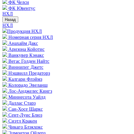
ФК Челси
ФК Ювентус
НХЛ
Назад
НХЛ
Продукция НХЛ
Номерная серия НХЛ
Анахайм Дакс
Аризона Койотис
Ванкувер Кэнакс
Вегас Голден Найтс
Виннипег Джетс
Нэшвилл Предаторз
Калгари Флэймз
Колорадо Эвеланш
Лос-Анджелес Кингз
Миннесота Уайлд
Даллас Старз
Сан-Хосе Шаркс
Сент-Луис Блюз
Сиэтл Кракен
Чикаго Блэкхокс
Эдмонтон Ойлерз