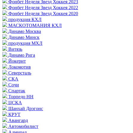
Фонбет Неделя Звезд Хоккея 2023
Фонбет Неделя Звезд Хоккея 2022
Фонбет Неделя Звезд Хоккея 2020
продукция КХЛ
МАСКОТОМАНИЯ КХЛ
Динамо Москва
Динамо Минск
продукция МХЛ
Витязь
Динамо Рига
Йокерит
Локомотив
Северсталь
СКА
Сочи
Спартак
Торпедо НН
ЦСКА
Шанхай Дрэгонс
КРУТ
Авангард
Автомобилист
Адмирал