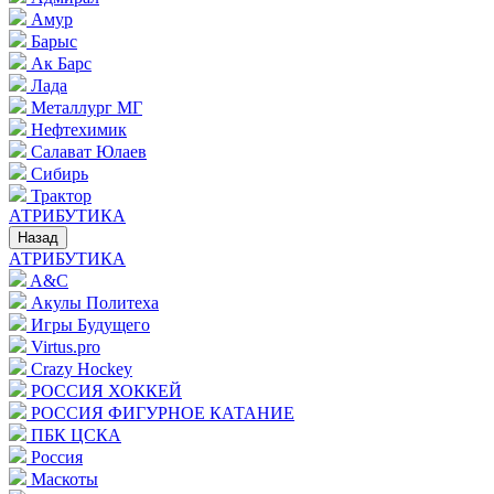
Амур
Барыс
Ак Барс
Лада
Металлург МГ
Нефтехимик
Салават Юлаев
Сибирь
Трактор
АТРИБУТИКА
Назад
АТРИБУТИКА
A&C
Акулы Политеха
Игры Будущего
Virtus.pro
Crazy Hockey
РОССИЯ ХОККЕЙ
РОССИЯ ФИГУРНОЕ КАТАНИЕ
ПБК ЦСКА
Россия
Маскоты