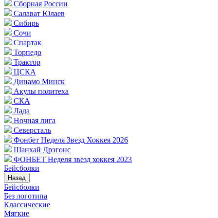
Сборная России
Салават Юлаев
Сибирь
Сочи
Спартак
Торпедо
Трактор
ЦСКА
Динамо Минск
Акулы политеха
СКА
Лада
Ночная лига
Северсталь
Фонбет Неделя Звезд Хоккея 2026
Шанхай Дрэгонс
ФОНБЕТ Неделя звезд хоккея 2023
Бейсболки
Назад
Бейсболки
Без логотипа
Классические
Мягкие