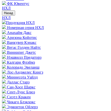
ФК Ювентус
НХЛ
Назад
НХЛ
Продукция НХЛ
Номерная серия НХЛ
Анахайм Дакс
Аризона Койотис
Ванкувер Кэнакс
Вегас Голден Найтс
Виннипег Джетс
Нэшвилл Предаторз
Калгари Флэймз
Колорадо Эвеланш
Лос-Анджелес Кингз
Миннесота Уайлд
Даллас Старз
Сан-Хосе Шаркс
Сент-Луис Блюз
Сиэтл Кракен
Чикаго Блэкхокс
Эдмонтон Ойлерз