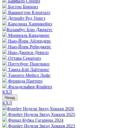
Баффало Сейбрз
Бостон Брюинз
Вашингтон Кэпиталз
Детройт Ред Уингз
Каролина Харрикейнз
Коламбус Блю Джекетс
Монреаль Канадиенс
Нью-Йорк Айлендерс
Нью-Йорк Рейнджерс
Нью-Джерси Девилз
Оттава Сенаторз
Питтсбург Пингвинз
Тампа-Бэй Лайтнинг
Торонто Мейпл Лифс
Флорида Пантерз
Филадельфия Флайерз
КХЛ
Назад
КХЛ
Фонбет Неделя Звезд Хоккея 2026
Фонбет Неделя Звезд Хоккея 2025
Финал Кубка Гагарина 2024
Фонбет Неделя Звезд Хоккея 2023