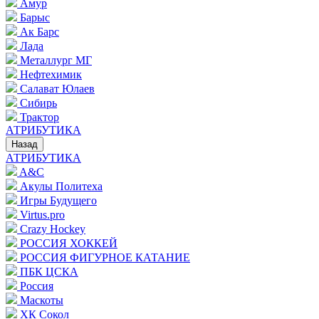
Амур
Барыс
Ак Барс
Лада
Металлург МГ
Нефтехимик
Салават Юлаев
Сибирь
Трактор
АТРИБУТИКА
Назад
АТРИБУТИКА
A&C
Акулы Политеха
Игры Будущего
Virtus.pro
Crazy Hockey
РОССИЯ ХОККЕЙ
РОССИЯ ФИГУРНОЕ КАТАНИЕ
ПБК ЦСКА
Россия
Маскоты
ХК Сокол