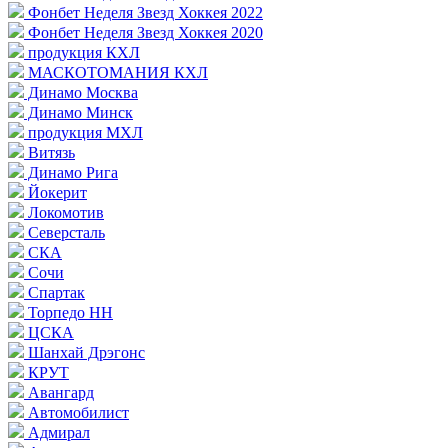
Фонбет Неделя Звезд Хоккея 2022
Фонбет Неделя Звезд Хоккея 2020
продукция КХЛ
МАСКОТОМАНИЯ КХЛ
Динамо Москва
Динамо Минск
продукция МХЛ
Витязь
Динамо Рига
Йокерит
Локомотив
Северсталь
СКА
Сочи
Спартак
Торпедо НН
ЦСКА
Шанхай Дрэгонс
КРУТ
Авангард
Автомобилист
Адмирал