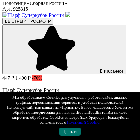
Полотенце «Сборная России»
Арт. 925315
БЫСТРЫЙ ПРОСМОТР
В избранное
447 ₽
1 490 ₽
-70%
Шарф Суперкубок России
Арт. 06210
Мы обрабатываем Cookies для улучшения работы сайта, анализа
трафика, персонализации сервисов и удобства пользователей.
Используя сайт или кликая на «Принять», Вы соглашаетесь с Условиями
БЫСТРЫЙ ПРОСМОТР
обработки метрических данных на shop.atributika.ru. Вы можете
XS
M
L
XL
XXL
XXXL
запретить обработку Cookies в настройках браузера. Пожалуйста,
ознакомьтесь с
Политикой Cookie
.
Принять