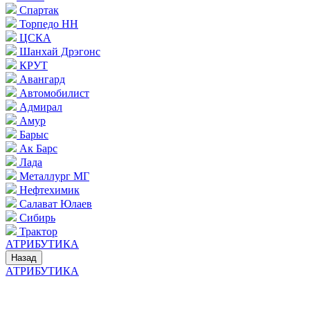
Спартак
Торпедо НН
ЦСКА
Шанхай Дрэгонс
КРУТ
Авангард
Автомобилист
Адмирал
Амур
Барыс
Ак Барс
Лада
Металлург МГ
Нефтехимик
Салават Юлаев
Сибирь
Трактор
АТРИБУТИКА
Назад
АТРИБУТИКА