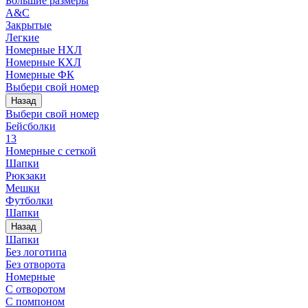
Большие размеры
A&C
Закрытые
Легкие
Номерные НХЛ
Номерные КХЛ
Номерные ФК
Выбери свой номер
Назад
Выбери свой номер
Бейсболки
13
Номерные с сеткой
Шапки
Рюкзаки
Мешки
Футболки
Шапки
Назад
Шапки
Без логотипа
Без отворота
Номерные
С отворотом
С помпоном