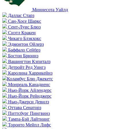
Миннесота Уайлд
Даллас Старз
Сан-Хосе Шаркс
Сент-Луис Блюз
Сиэтл Кракен
Чикаго Блэкхокс
Эдмонтон Ойлерз
Баффало Сейбрз
Бостон Брюинз
Вашингтон Кэпиталз
Детройт Ред Уингз
Каролина Харрикейнз
Коламбус Блю Джекетс
Монреаль Канадиенс
Нью-Йорк Айлендерс
Нью-Йорк Рейнджерс
Нью-Джерси Девилз
Оттава Сенаторз
Питтсбург Пингвинз
Тампа-Бэй Лайтнинг
Торонто Мейпл Лифс