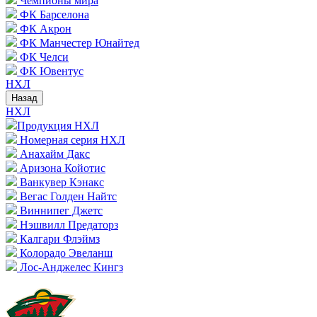
Чемпионы мира
ФК Барселона
ФК Акрон
ФК Манчестер Юнайтед
ФК Челси
ФК Ювентус
НХЛ
Назад
НХЛ
Продукция НХЛ
Номерная серия НХЛ
Анахайм Дакс
Аризона Койотис
Ванкувер Кэнакс
Вегас Голден Найтс
Виннипег Джетс
Нэшвилл Предаторз
Калгари Флэймз
Колорадо Эвеланш
Лос-Анджелес Кингз