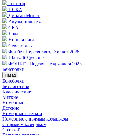
Трактор
ЦСКА
Динамо Минск
Акулы политеха
СКА
Лада
Ночная лига
Северсталь
Фонбет Неделя Звезд Хоккея 2026
Шанхай Дрэгонс
ФОНБЕТ Неделя звезд хоккея 2023
Бейсболки
Назад
Бейсболки
Без логотипа
Классические
Мягкие
Номерные
Детские
Номерные с сеткой
Номерные с прямым козырьком
С прямым козырьком
С сеткой