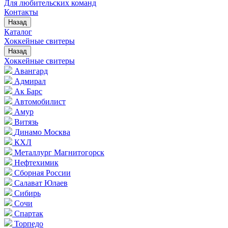
Для любительских команд
Контакты
Назад
Каталог
Хоккейные свитеры
Назад
Хоккейные свитеры
Авангард
Адмирал
Ак Барс
Автомобилист
Амур
Витязь
Динамо Москва
КХЛ
Металлург Магнитогорск
Нефтехимик
Сборная России
Салават Юлаев
Сибирь
Сочи
Спартак
Торпедо