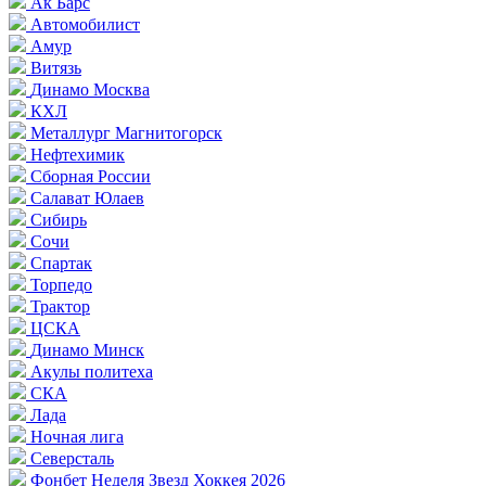
Ак Барс
Автомобилист
Амур
Витязь
Динамо Москва
КХЛ
Металлург Магнитогорск
Нефтехимик
Сборная России
Салават Юлаев
Сибирь
Сочи
Спартак
Торпедо
Трактор
ЦСКА
Динамо Минск
Акулы политеха
СКА
Лада
Ночная лига
Северсталь
Фонбет Неделя Звезд Хоккея 2026