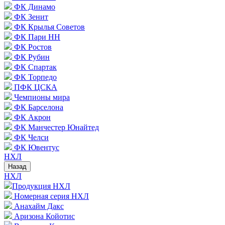
ФК Динамо
ФК Зенит
ФК Крылья Советов
ФК Пари НН
ФК Ростов
ФК Рубин
ФК Спартак
ФК Торпедо
ПФК ЦСКА
Чемпионы мира
ФК Барселона
ФК Акрон
ФК Манчестер Юнайтед
ФК Челси
ФК Ювентус
НХЛ
Назад
НХЛ
Продукция НХЛ
Номерная серия НХЛ
Анахайм Дакс
Аризона Койотис