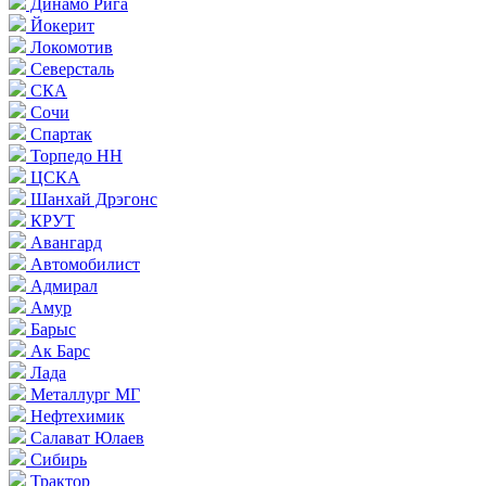
Динамо Рига
Йокерит
Локомотив
Северсталь
СКА
Сочи
Спартак
Торпедо НН
ЦСКА
Шанхай Дрэгонс
КРУТ
Авангард
Автомобилист
Адмирал
Амур
Барыс
Ак Барс
Лада
Металлург МГ
Нефтехимик
Салават Юлаев
Сибирь
Трактор