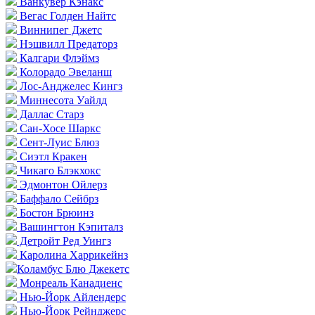
Ванкувер Кэнакс
Вегас Голден Найтс
Виннипег Джетс
Нэшвилл Предаторз
Калгари Флэймз
Колорадо Эвеланш
Лос-Анджелес Кингз
Миннесота Уайлд
Даллас Старз
Сан-Хосе Шаркс
Сент-Луис Блюз
Сиэтл Кракен
Чикаго Блэкхокс
Эдмонтон Ойлерз
Баффало Сейбрз
Бостон Брюинз
Вашингтон Кэпиталз
Детройт Ред Уингз
Каролина Харрикейнз
Коламбус Блю Джекетс
Монреаль Канадиенс
Нью-Йорк Айлендерс
Нью-Йорк Рейнджерс