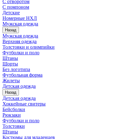
С отворотом
С помпоном
Детские
Номерные НХЛ
Мужская одежда
Назад
Мужская одежда
Верхняя одежда
Толстовки и олимпийки
Футболки и поло
Штаны
Шорты
Без логотипа
Футбольная форма
Жилеты
Детская одежда
Назад
Детская одежда
Хоккейные свитеры
Бейсболки
Рюкзаки
Футболки и поло
Толстовки
Штаны
Костюмы для младенцев