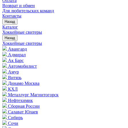
Оплата
Возврат и обмен
Для любительских команд
Контакты
Назад
Каталог
Хоккейные свитеры
Назад
Хоккейные свитеры
Авангард
Адмирал
Ак Барс
Автомобилист
Амур
Витязь
Динамо Москва
КХЛ
Металлург Магнитогорск
Нефтехимик
Сборная России
Салават Юлаев
Сибирь
Сочи