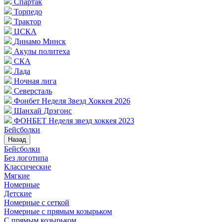
Спартак
Торпедо
Трактор
ЦСКА
Динамо Минск
Акулы политеха
СКА
Лада
Ночная лига
Северсталь
Фонбет Неделя Звезд Хоккея 2026
Шанхай Дрэгонс
ФОНБЕТ Неделя звезд хоккея 2023
Бейсболки
Назад
Бейсболки
Без логотипа
Классические
Мягкие
Номерные
Детские
Номерные с сеткой
Номерные с прямым козырьком
С прямым козырьком