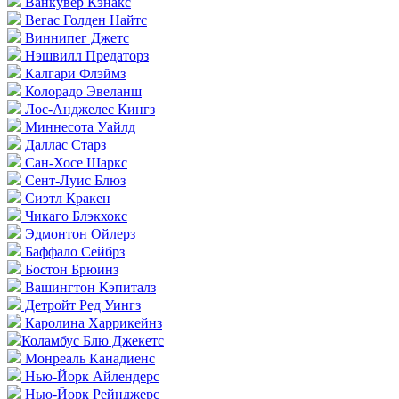
Ванкувер Кэнакс
Вегас Голден Найтс
Виннипег Джетс
Нэшвилл Предаторз
Калгари Флэймз
Колорадо Эвеланш
Лос-Анджелес Кингз
Миннесота Уайлд
Даллас Старз
Сан-Хосе Шаркс
Сент-Луис Блюз
Сиэтл Кракен
Чикаго Блэкхокс
Эдмонтон Ойлерз
Баффало Сейбрз
Бостон Брюинз
Вашингтон Кэпиталз
Детройт Ред Уингз
Каролина Харрикейнз
Коламбус Блю Джекетс
Монреаль Канадиенс
Нью-Йорк Айлендерс
Нью-Йорк Рейнджерс