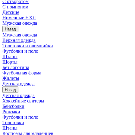
С отворотом
С помпоном
Детские
Номерные НХЛ
Мужская одежда
Назад
Мужская одежда
Верхняя одежда
Толстовки и олимпийки
Футболки и поло
Штаны
Шорты
Без логотипа
Футбольная форма
Жилеты
Детская одежда
Назад
Детская одежда
Хоккейные свитеры
Бейсболки
Рюкзаки
Футболки и поло
Толстовки
Штаны
Костюмы для младенцев