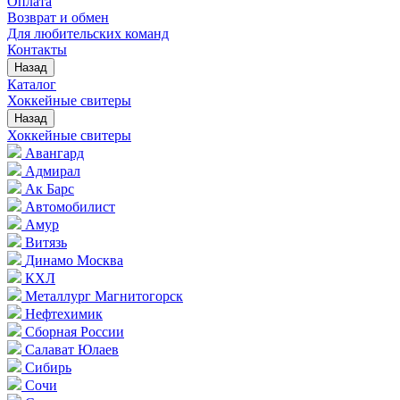
Оплата
Возврат и обмен
Для любительских команд
Контакты
Назад
Каталог
Хоккейные свитеры
Назад
Хоккейные свитеры
Авангард
Адмирал
Ак Барс
Автомобилист
Амур
Витязь
Динамо Москва
КХЛ
Металлург Магнитогорск
Нефтехимик
Сборная России
Салават Юлаев
Сибирь
Сочи