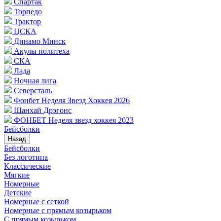
Спартак
Торпедо
Трактор
ЦСКА
Динамо Минск
Акулы политеха
СКА
Лада
Ночная лига
Северсталь
Фонбет Неделя Звезд Хоккея 2026
Шанхай Дрэгонс
ФОНБЕТ Неделя звезд хоккея 2023
Бейсболки
Назад
Бейсболки
Без логотипа
Классические
Мягкие
Номерные
Детские
Номерные с сеткой
Номерные с прямым козырьком
С прямым козырьком