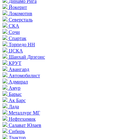
Динамо Рига
Йокерит
Локомотив
Северсталь
СКА
Сочи
Спартак
Торпедо НН
ЦСКА
Шанхай Дрэгонс
КРУТ
Авангард
Автомобилист
Адмирал
Амур
Барыс
Ак Барс
Лада
Металлург МГ
Нефтехимик
Салават Юлаев
Сибирь
Трактор