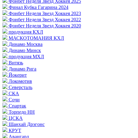
Фонбет Неделя Звезд Хоккея 2025
Финал Кубка Гагарина 2024
Фонбет Неделя Звезд Хоккея 2023
Фонбет Неделя Звезд Хоккея 2022
Фонбет Неделя Звезд Хоккея 2020
продукция КХЛ
МАСКОТОМАНИЯ КХЛ
Динамо Москва
Динамо Минск
продукция МХЛ
Витязь
Динамо Рига
Йокерит
Локомотив
Северсталь
СКА
Сочи
Спартак
Торпедо НН
ЦСКА
Шанхай Дрэгонс
КРУТ
Авангард