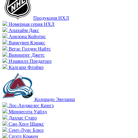
Продукция НХЛ
Номерная серия НХЛ
Анахайм Дакс
Аризона Койотис
Ванкувер Кэнакс
Вегас Голден Найтс
Виннипег Джетс
Нэшвилл Предаторз
Калгари Флэймз
Колорадо Эвеланш
Лос-Анджелес Кингз
Миннесота Уайлд
Даллас Старз
Сан-Хосе Шаркс
Сент-Луис Блюз
Сиэтл Кракен