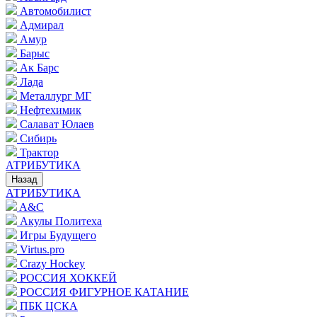
Автомобилист
Адмирал
Амур
Барыс
Ак Барс
Лада
Металлург МГ
Нефтехимик
Салават Юлаев
Сибирь
Трактор
АТРИБУТИКА
Назад
АТРИБУТИКА
A&C
Акулы Политеха
Игры Будущего
Virtus.pro
Crazy Hockey
РОССИЯ ХОККЕЙ
РОССИЯ ФИГУРНОЕ КАТАНИЕ
ПБК ЦСКА