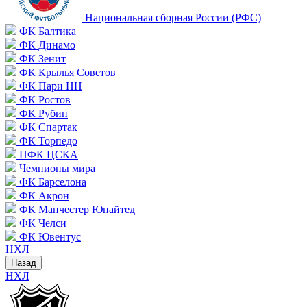
Национальная сборная России (РФС)
ФК Балтика
ФК Динамо
ФК Зенит
ФК Крылья Советов
ФК Пари НН
ФК Ростов
ФК Рубин
ФК Спартак
ФК Торпедо
ПФК ЦСКА
Чемпионы мира
ФК Барселона
ФК Акрон
ФК Манчестер Юнайтед
ФК Челси
ФК Ювентус
НХЛ
Назад
НХЛ