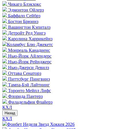
Чикаго Блэкхокс
Эдмонтон Ойлерз
Баффало Сейбрз
Бостон Брюинз
Вашингтон Кэпиталз
Детройт Ред Уингз
Каролина Харрикейнз
Коламбус Блю Джекетс
Монреаль Канадиенс
Нью-Йорк Айлендерс
Нью-Йорк Рейнджерс
Нью-Джерси Девилз
Оттава Сенаторз
Питтсбург Пингвинз
Тампа-Бэй Лайтнинг
Торонто Мейпл Лифс
Флорида Пантерз
Филадельфия Флайерз
КХЛ
Назад
КХЛ
Фонбет Неделя Звезд Хоккея 2026