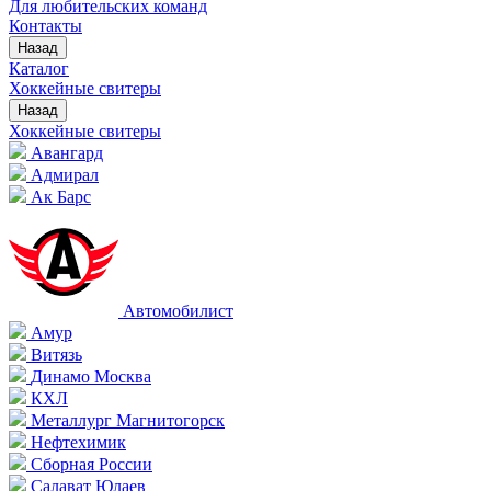
Для любительских команд
Контакты
Назад
Каталог
Хоккейные свитеры
Назад
Хоккейные свитеры
Авангард
Адмирал
Ак Барс
Автомобилист
Амур
Витязь
Динамо Москва
КХЛ
Металлург Магнитогорск
Нефтехимик
Сборная России
Салават Юлаев