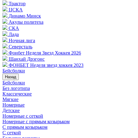
Трактор
ЦСКА
Динамо Минск
Акулы политеха
СКА
Лада
Ночная лига
Северсталь
Фонбет Неделя Звезд Хоккея 2026
Шанхай Дрэгонс
ФОНБЕТ Неделя звезд хоккея 2023
Бейсболки
Назад
Бейсболки
Без логотипа
Классические
Мягкие
Номерные
Детские
Номерные с сеткой
Номерные с прямым козырьком
С прямым козырьком
С сеткой