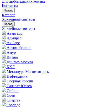
Для любительских команд
Контакты
Назад
Каталог
Хоккейные свитеры
Назад
Хоккейные свитеры
Авангард
Адмирал
Ак Барс
Автомобилист
Амур
Витязь
Динамо Москва
КХЛ
Металлург Магнитогорск
Нефтехимик
Сборная России
Салават Юлаев
Сибирь
Сочи
Спартак
Торпедо