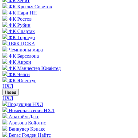
ФК Зенит
ФК Крылья Советов
ФК Пари НН
ФК Ростов
ФК Рубин
ФК Спартак
ФК Торпедо
ПФК ЦСКА
Чемпионы мира
ФК Барселона
ФК Акрон
ФК Манчестер Юнайтед
ФК Челси
ФК Ювентус
НХЛ
Назад
НХЛ
Продукция НХЛ
Номерная серия НХЛ
Анахайм Дакс
Аризона Койотис
Ванкувер Кэнакс
Вегас Голден Найтс