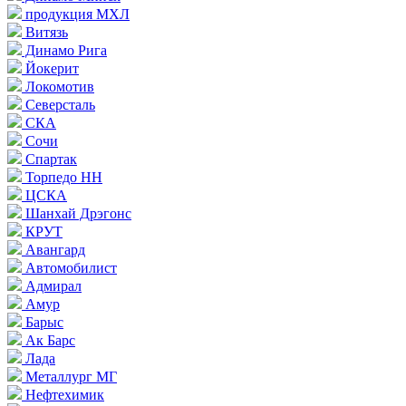
продукция МХЛ
Витязь
Динамо Рига
Йокерит
Локомотив
Северсталь
СКА
Сочи
Спартак
Торпедо НН
ЦСКА
Шанхай Дрэгонс
КРУТ
Авангард
Автомобилист
Адмирал
Амур
Барыс
Ак Барс
Лада
Металлург МГ
Нефтехимик