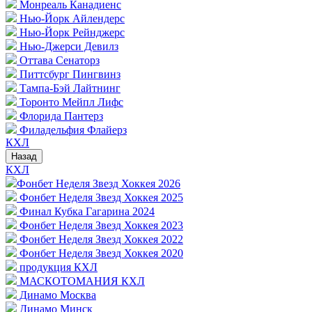
Монреаль Канадиенс
Нью-Йорк Айлендерс
Нью-Йорк Рейнджерс
Нью-Джерси Девилз
Оттава Сенаторз
Питтсбург Пингвинз
Тампа-Бэй Лайтнинг
Торонто Мейпл Лифс
Флорида Пантерз
Филадельфия Флайерз
КХЛ
Назад
КХЛ
Фонбет Неделя Звезд Хоккея 2026
Фонбет Неделя Звезд Хоккея 2025
Финал Кубка Гагарина 2024
Фонбет Неделя Звезд Хоккея 2023
Фонбет Неделя Звезд Хоккея 2022
Фонбет Неделя Звезд Хоккея 2020
продукция КХЛ
МАСКОТОМАНИЯ КХЛ
Динамо Москва
Динамо Минск