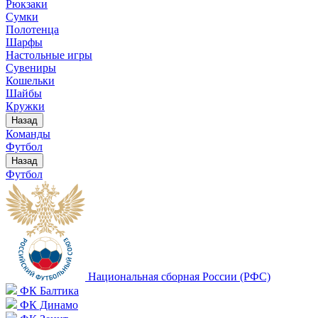
Рюкзаки
Сумки
Полотенца
Шарфы
Настольные игры
Сувениры
Кошельки
Шайбы
Кружки
Назад
Команды
Футбол
Назад
Футбол
Национальная сборная России (РФС)
ФК Балтика
ФК Динамо