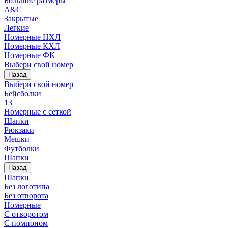
Большие размеры
A&C
Закрытые
Легкие
Номерные НХЛ
Номерные КХЛ
Номерные ФК
Выбери свой номер
Назад
Выбери свой номер
Бейсболки
13
Номерные с сеткой
Шапки
Рюкзаки
Мешки
Футболки
Шапки
Назад
Шапки
Без логотипа
Без отворота
Номерные
С отворотом
С помпоном