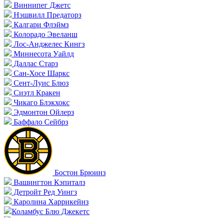
Виннипег Джетс
Нэшвилл Предаторз
Калгари Флэймз
Колорадо Эвеланш
Лос-Анджелес Кингз
Миннесота Уайлд
Даллас Старз
Сан-Хосе Шаркс
Сент-Луис Блюз
Сиэтл Кракен
Чикаго Блэкхокс
Эдмонтон Ойлерз
Баффало Сейбрз
Бостон Брюинз
Вашингтон Кэпиталз
Детройт Ред Уингз
Каролина Харрикейнз
Коламбус Блю Джекетс