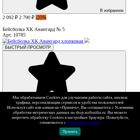
В избранное
2 092 ₽
2 790 ₽
-25%
Бейсболка ХК Авангард № 5
Арт. 10785
БЫСТРЫЙ ПРОСМОТР
В избранное
Мы обрабатываем Cookies для улучшения работы сайта, анализа
трафика, персонализации сервисов и удобства пользователей.
2 490 ₽
Используя сайт или кликая на «Принять», Вы соглашаетесь с Условиями
обработки метрических данных на shop.atributika.ru. Вы можете
Бейсболка ХК Авангард хлопковая
запретить обработку Cookies в настройках браузера. Пожалуйста,
Арт. 11060
ознакомьтесь с
Политикой Cookie
.
Принять
БЫСТРЫЙ ПРОСМОТР