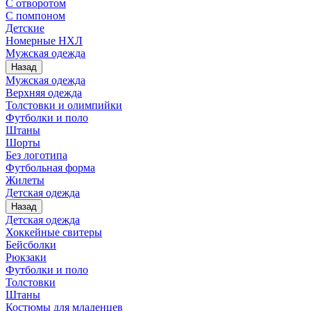
С отворотом
С помпоном
Детские
Номерные НХЛ
Мужская одежда
Назад
Мужская одежда
Верхняя одежда
Толстовки и олимпийки
Футболки и поло
Штаны
Шорты
Без логотипа
Футбольная форма
Жилеты
Детская одежда
Назад
Детская одежда
Хоккейные свитеры
Бейсболки
Рюкзаки
Футболки и поло
Толстовки
Штаны
Костюмы для младенцев