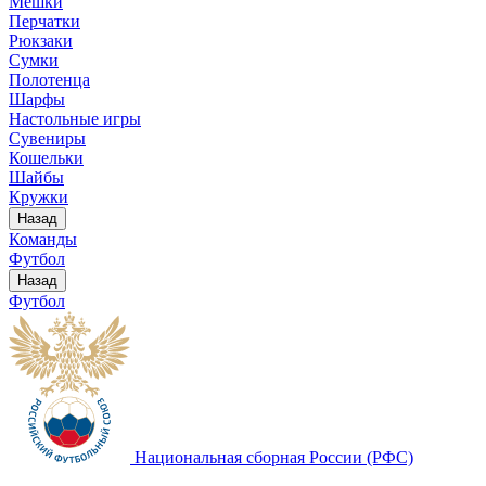
Мешки
Перчатки
Рюкзаки
Сумки
Полотенца
Шарфы
Настольные игры
Сувениры
Кошельки
Шайбы
Кружки
Назад
Команды
Футбол
Назад
Футбол
Национальная сборная России (РФС)