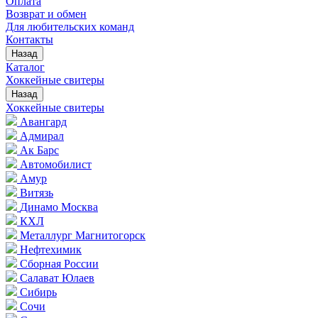
Оплата
Возврат и обмен
Для любительских команд
Контакты
Назад
Каталог
Хоккейные свитеры
Назад
Хоккейные свитеры
Авангард
Адмирал
Ак Барс
Автомобилист
Амур
Витязь
Динамо Москва
КХЛ
Металлург Магнитогорск
Нефтехимик
Сборная России
Салават Юлаев
Сибирь
Сочи