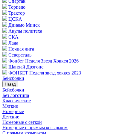
Спартак
Торпедо
Трактор
ЦСКА
Динамо Минск
Акулы политеха
СКА
Лада
Ночная лига
Северсталь
Фонбет Неделя Звезд Хоккея 2026
Шанхай Дрэгонс
ФОНБЕТ Неделя звезд хоккея 2023
Бейсболки
Назад
Бейсболки
Без логотипа
Классические
Мягкие
Номерные
Детские
Номерные с сеткой
Номерные с прямым козырьком
С прямым козырьком