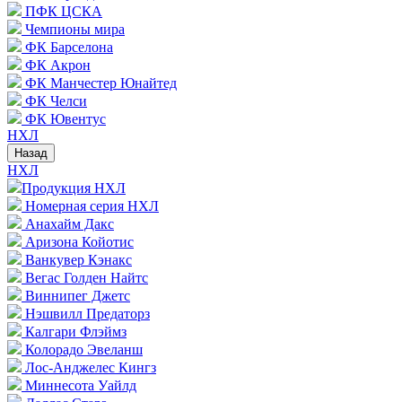
ПФК ЦСКА
Чемпионы мира
ФК Барселона
ФК Акрон
ФК Манчестер Юнайтед
ФК Челси
ФК Ювентус
НХЛ
Назад
НХЛ
Продукция НХЛ
Номерная серия НХЛ
Анахайм Дакс
Аризона Койотис
Ванкувер Кэнакс
Вегас Голден Найтс
Виннипег Джетс
Нэшвилл Предаторз
Калгари Флэймз
Колорадо Эвеланш
Лос-Анджелес Кингз
Миннесота Уайлд