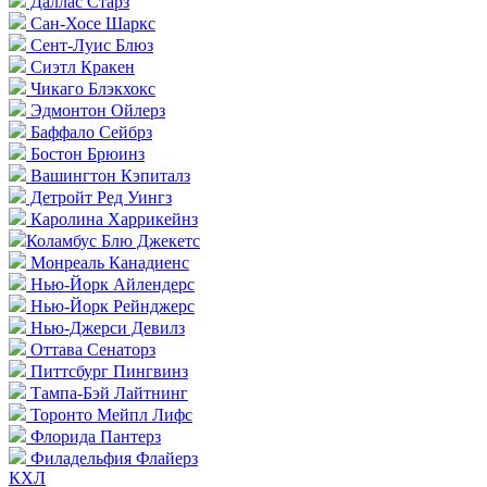
Даллас Старз
Сан-Хосе Шаркс
Сент-Луис Блюз
Сиэтл Кракен
Чикаго Блэкхокс
Эдмонтон Ойлерз
Баффало Сейбрз
Бостон Брюинз
Вашингтон Кэпиталз
Детройт Ред Уингз
Каролина Харрикейнз
Коламбус Блю Джекетс
Монреаль Канадиенс
Нью-Йорк Айлендерс
Нью-Йорк Рейнджерс
Нью-Джерси Девилз
Оттава Сенаторз
Питтсбург Пингвинз
Тампа-Бэй Лайтнинг
Торонто Мейпл Лифс
Флорида Пантерз
Филадельфия Флайерз
КХЛ