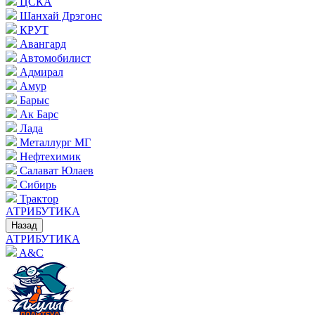
ЦСКА
Шанхай Дрэгонс
КРУТ
Авангард
Автомобилист
Адмирал
Амур
Барыс
Ак Барс
Лада
Металлург МГ
Нефтехимик
Салават Юлаев
Сибирь
Трактор
АТРИБУТИКА
Назад
АТРИБУТИКА
A&C