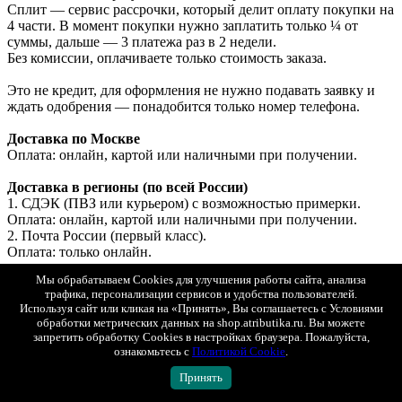
Сплит — сервис рассрочки, который делит оплату покупки на
4 части. В момент покупки нужно заплатить только ¼ от
суммы, дальше — 3 платежа раз в 2 недели.
Без комиссии, оплачиваете только стоимость заказа.
Это не кредит, для оформления не нужно подавать заявку и
ждать одобрения — понадобится только номер телефона.
Доставка по Москве
Оплата: онлайн, картой или наличными при получении.
Доставка в регионы (по всей России)
1. СДЭК (ПВЗ или курьером) с возможностью примерки.
Оплата: онлайн, картой или наличными при получении.
2. Почта России (первый класс).
Оплата: только онлайн.
Мы обрабатываем Cookies для улучшения работы сайта, анализа
Доставка в Беларусь и Казахстан
трафика, персонализации сервисов и удобства пользователей.
Оплата: только онлайн (банковской картой РФ).
Используя сайт или кликая на «Принять», Вы соглашаетесь с Условиями
обработки метрических данных на shop.atributika.ru. Вы можете
запретить обработку Cookies в настройках браузера. Пожалуйста,
Показать полностью
ознакомьтесь с
Политикой Cookie
.
Доставка
Принять
Минимальная стоимость товаров в заказе для доставки - 1