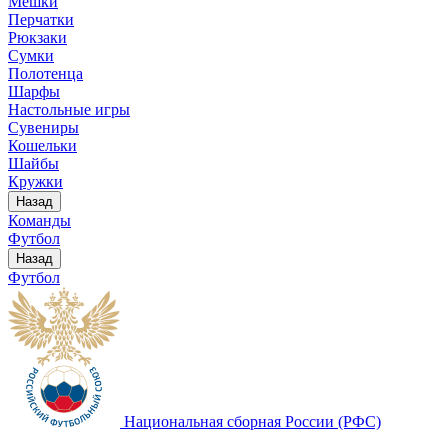
Мешки
Перчатки
Рюкзаки
Сумки
Полотенца
Шарфы
Настольные игры
Сувениры
Кошельки
Шайбы
Кружки
Назад
Команды
Футбол
Назад
Футбол
Национальная сборная России (РФС)