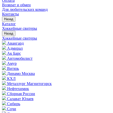
Оплата
Возврат и обмен
Для любительских команд
Контакты
Назад
Каталог
Хоккейные свитеры
Назад
Хоккейные свитеры
Авангард
Адмирал
Ак Барс
Автомобилист
Амур
Витязь
Динамо Москва
КХЛ
Металлург Магнитогорск
Нефтехимик
Сборная России
Салават Юлаев
Сибирь
Сочи