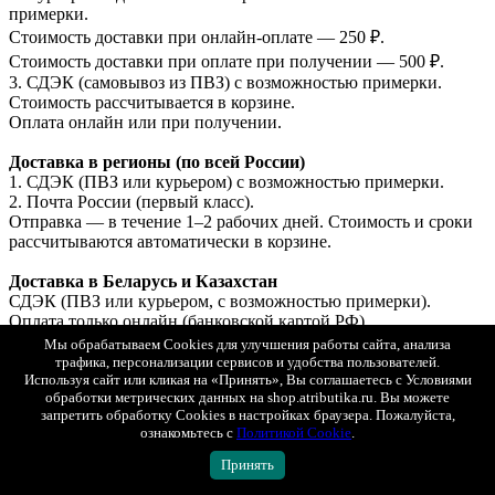
примерки.
Стоимость доставки при онлайн-оплате — 250 ₽.
Стоимость доставки при оплате при получении — 500 ₽.
3. СДЭК (самовывоз из ПВЗ) с возможностью примерки.
Стоимость рассчитывается в корзине.
Оплата онлайн или при получении.
Доставка в регионы (по всей России)
1. СДЭК (ПВЗ или курьером) с возможностью примерки.
2. Почта России (первый класс).
Отправка — в течение 1–2 рабочих дней. Стоимость и сроки
рассчитываются автоматически в корзине.
Доставка в Беларусь и Казахстан
СДЭК (ПВЗ или курьером, с возможностью примерки).
Оплата только онлайн (банковской картой РФ).
Отправка — в течение 1–2 рабочих дней.
Мы обрабатываем Cookies для улучшения работы сайта, анализа
трафика, персонализации сервисов и удобства пользователей.
Подробные условия доставки
Используя сайт или кликая на «Принять», Вы соглашаетесь с Условиями
обработки метрических данных на shop.atributika.ru. Вы можете
Показать полностью
запретить обработку Cookies в настройках браузера. Пожалуйста,
ознакомьтесь с
Политикой Cookie
.
Все товары A&C
ПОДОБРАТЬ
Принять