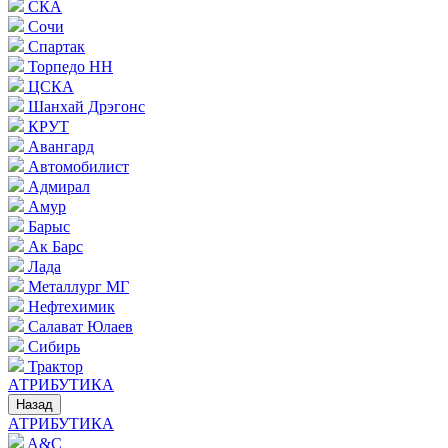
СКА
Сочи
Спартак
Торпедо НН
ЦСКА
Шанхай Дрэгонс
КРУТ
Авангард
Автомобилист
Адмирал
Амур
Барыс
Ак Барс
Лада
Металлург МГ
Нефтехимик
Салават Юлаев
Сибирь
Трактор
АТРИБУТИКА
Назад
АТРИБУТИКА
A&C