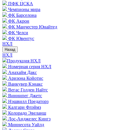
ПФК ЦСКА
Чемпионы мира
ФК Барселона
ФК Акрон
ФК Манчестер Юнайтед
ФК Челси
ФК Ювентус
НХЛ
Назад
НХЛ
Продукция НХЛ
Номерная серия НХЛ
Анахайм Дакс
Аризона Койотис
Ванкувер Кэнакс
Вегас Голден Найтс
Виннипег Джетс
Нэшвилл Предаторз
Калгари Флэймз
Колорадо Эвеланш
Лос-Анджелес Кингз
Миннесота Уайлд