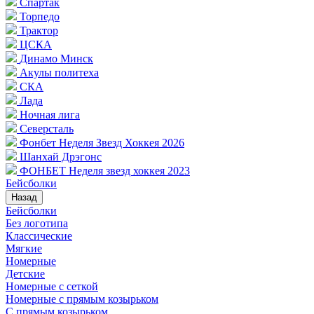
Спартак
Торпедо
Трактор
ЦСКА
Динамо Минск
Акулы политеха
СКА
Лада
Ночная лига
Северсталь
Фонбет Неделя Звезд Хоккея 2026
Шанхай Дрэгонс
ФОНБЕТ Неделя звезд хоккея 2023
Бейсболки
Назад
Бейсболки
Без логотипа
Классические
Мягкие
Номерные
Детские
Номерные с сеткой
Номерные с прямым козырьком
С прямым козырьком