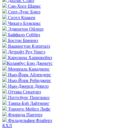
Даллас Старз
Сан-Хосе Шаркс
Сент-Луис Блюз
Сиэтл Кракен
Чикаго Блэкхокс
Эдмонтон Ойлерз
Баффало Сейбрз
Бостон Брюинз
Вашингтон Кэпиталз
Детройт Ред Уингз
Каролина Харрикейнз
Коламбус Блю Джекетс
Монреаль Канадиенс
Нью-Йорк Айлендерс
Нью-Йорк Рейнджерс
Нью-Джерси Девилз
Оттава Сенаторз
Питтсбург Пингвинз
Тампа-Бэй Лайтнинг
Торонто Мейпл Лифс
Флорида Пантерз
Филадельфия Флайерз
КХЛ