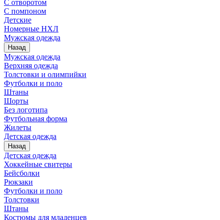
С отворотом
С помпоном
Детские
Номерные НХЛ
Мужская одежда
Назад
Мужская одежда
Верхняя одежда
Толстовки и олимпийки
Футболки и поло
Штаны
Шорты
Без логотипа
Футбольная форма
Жилеты
Детская одежда
Назад
Детская одежда
Хоккейные свитеры
Бейсболки
Рюкзаки
Футболки и поло
Толстовки
Штаны
Костюмы для младенцев