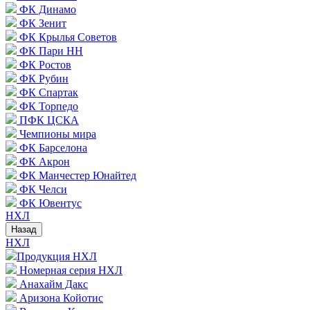
ФК Динамо
ФК Зенит
ФК Крылья Советов
ФК Пари НН
ФК Ростов
ФК Рубин
ФК Спартак
ФК Торпедо
ПФК ЦСКА
Чемпионы мира
ФК Барселона
ФК Акрон
ФК Манчестер Юнайтед
ФК Челси
ФК Ювентус
НХЛ
Назад
НХЛ
Продукция НХЛ
Номерная серия НХЛ
Анахайм Дакс
Аризона Койотис