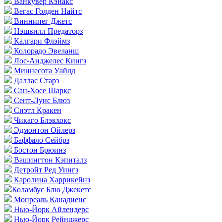
Ванкувер Кэнакс
Вегас Голден Найтс
Виннипег Джетс
Нэшвилл Предаторз
Калгари Флэймз
Колорадо Эвеланш
Лос-Анджелес Кингз
Миннесота Уайлд
Даллас Старз
Сан-Хосе Шаркс
Сент-Луис Блюз
Сиэтл Кракен
Чикаго Блэкхокс
Эдмонтон Ойлерз
Баффало Сейбрз
Бостон Брюинз
Вашингтон Кэпиталз
Детройт Ред Уингз
Каролина Харрикейнз
Коламбус Блю Джекетс
Монреаль Канадиенс
Нью-Йорк Айлендерс
Нью-Йорк Рейнджерс