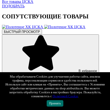
Все товары ЦСКА
ПОДОБРАТЬ
СОПУТСТВУЮЩИЕ ТОВАРЫ
БЫСТРЫЙ ПРОСМОТР
В избранное
1 990 ₽
Мы обрабатываем Cookies для улучшения работы сайта, анализа
трафика, персонализации сервисов и удобства пользователей.
Используя сайт или кликая на «Принять», Вы соглашаетесь с Условиями
Полотенце ХК ЦСКА
обработки метрических данных на shop.atributika.ru. Вы можете
Арт. 797169
запретить обработку Cookies в настройках браузера. Пожалуйста,
ознакомьтесь с
Политикой Cookie
.
БЫСТРЫЙ ПРОСМОТР
Принять