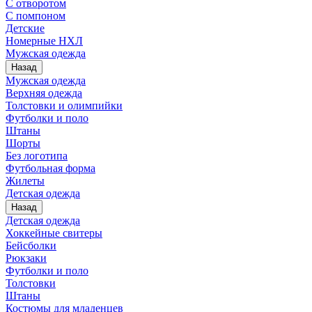
С отворотом
С помпоном
Детские
Номерные НХЛ
Мужская одежда
Назад
Мужская одежда
Верхняя одежда
Толстовки и олимпийки
Футболки и поло
Штаны
Шорты
Без логотипа
Футбольная форма
Жилеты
Детская одежда
Назад
Детская одежда
Хоккейные свитеры
Бейсболки
Рюкзаки
Футболки и поло
Толстовки
Штаны
Костюмы для младенцев