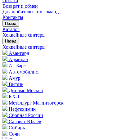
Оплата
Возврат и обмен
Для любительских команд
Контакты
Назад
Каталог
Хоккейные свитеры
Назад
Хоккейные свитеры
Авангард
Адмирал
Ак Барс
Автомобилист
Амур
Витязь
Динамо Москва
КХЛ
Металлург Магнитогорск
Нефтехимик
Сборная России
Салават Юлаев
Сибирь
Сочи