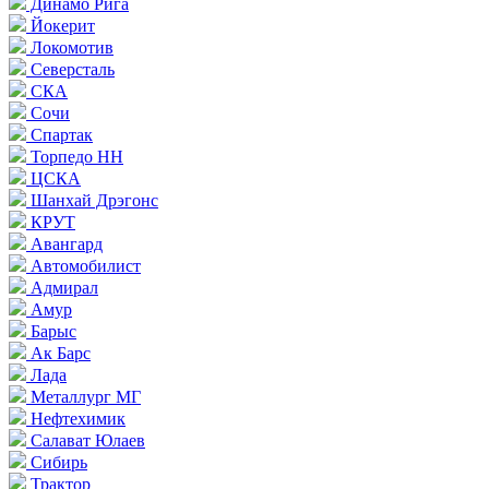
Динамо Рига
Йокерит
Локомотив
Северсталь
СКА
Сочи
Спартак
Торпедо НН
ЦСКА
Шанхай Дрэгонс
КРУТ
Авангард
Автомобилист
Адмирал
Амур
Барыс
Ак Барс
Лада
Металлург МГ
Нефтехимик
Салават Юлаев
Сибирь
Трактор