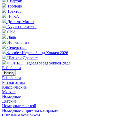
Спартак
Торпедо
Трактор
ЦСКА
Динамо Минск
Акулы политеха
СКА
Лада
Ночная лига
Северсталь
Фонбет Неделя Звезд Хоккея 2026
Шанхай Дрэгонс
ФОНБЕТ Неделя звезд хоккея 2023
Бейсболки
Назад
Бейсболки
Без логотипа
Классические
Мягкие
Номерные
Детские
Номерные с сеткой
Номерные с прямым козырьком
С прямым козырьком