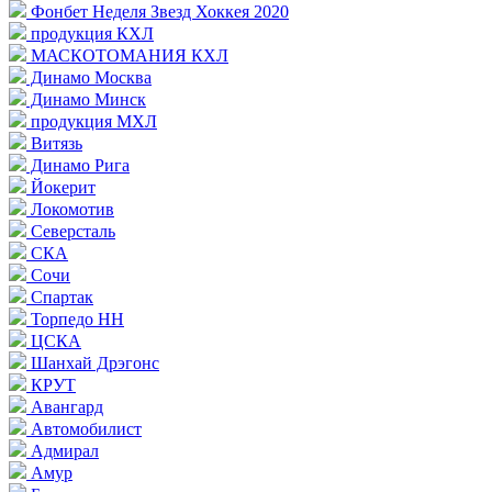
Фонбет Неделя Звезд Хоккея 2020
продукция КХЛ
МАСКОТОМАНИЯ КХЛ
Динамо Москва
Динамо Минск
продукция МХЛ
Витязь
Динамо Рига
Йокерит
Локомотив
Северсталь
СКА
Сочи
Спартак
Торпедо НН
ЦСКА
Шанхай Дрэгонс
КРУТ
Авангард
Автомобилист
Адмирал
Амур