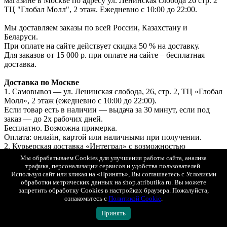
магазине в Москве по адресу ул. Ленинская слобода 26 стр. 2
ТЦ "Глобал Молл", 2 этаж. Ежедневно с 10:00 до 22:00.
Мы доставляем заказы по всей России, Казахстану и
Беларуси.
При оплате на сайте действует скидка 50 % на доставку.
Для заказов от 15 000 р. при оплате на сайте – бесплатная
доставка.
Доставка по Москве
1. Самовывоз — ул. Ленинская слобода, 26, стр. 2, ТЦ «Глобал
Молл», 2 этаж (ежедневно с 10:00 до 22:00).
Если товар есть в наличии — выдача за 30 минут, если под
заказ — до 2х рабочих дней.
Бесплатно. Возможна примерка.
Оплата: онлайн, картой или наличными при получении.
2. Курьерская доставка «Интеграл» с возможностью
примерки.
Мы обрабатываем Cookies для улучшения работы сайта, анализа
Стоимость доставки при онлайн-оплате — 250 ₽.
трафика, персонализации сервисов и удобства пользователей.
Используя сайт или кликая на «Принять», Вы соглашаетесь с Условиями
Стоимость доставки при оплате при получении — 500 ₽.
обработки метрических данных на shop.atributika.ru. Вы можете
3. СДЭК (самовывоз из ПВЗ) с возможностью примерки.
запретить обработку Cookies в настройках браузера. Пожалуйста,
Стоимость рассчитывается в корзине.
ознакомьтесь с
Политикой Cookie
.
Оплата онлайн или при получении.
Принять
Доставка в регионы (по всей России)