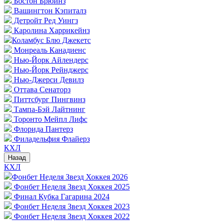
Бостон Брюинз
Вашингтон Кэпиталз
Детройт Ред Уингз
Каролина Харрикейнз
Коламбус Блю Джекетс
Монреаль Канадиенс
Нью-Йорк Айлендерс
Нью-Йорк Рейнджерс
Нью-Джерси Девилз
Оттава Сенаторз
Питтсбург Пингвинз
Тампа-Бэй Лайтнинг
Торонто Мейпл Лифс
Флорида Пантерз
Филадельфия Флайерз
КХЛ
Назад
КХЛ
Фонбет Неделя Звезд Хоккея 2026
Фонбет Неделя Звезд Хоккея 2025
Финал Кубка Гагарина 2024
Фонбет Неделя Звезд Хоккея 2023
Фонбет Неделя Звезд Хоккея 2022