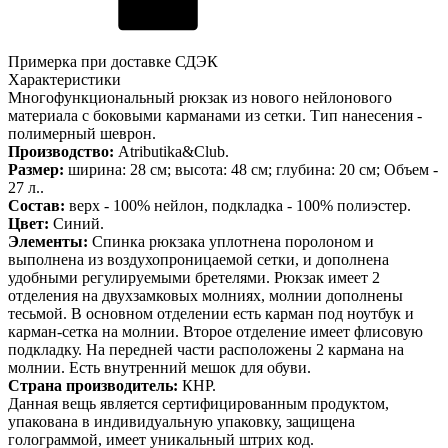
Примерка при доставке СДЭК
Характеристики
Многофункциональный рюкзак из нового нейлонового
материала с боковыми карманами из сетки. Тип нанесения -
полимерный шеврон.
Производство:
Atributika&Club.
Размер:
ширина: 28 см; высота: 48 см; глубина: 20 см; Объем -
27 л..
Состав:
верх - 100% нейлон, подкладка - 100% полиэстер.
Цвет:
Синий.
Элементы:
Спинка рюкзака уплотнена поролоном и
выполнена из воздухопроницаемой сетки, и дополнена
удобными регулируемыми бретелями. Рюкзак имеет 2
отделения на двухзамковых молниях, молнии дополнены
тесьмой. В основном отделении есть карман под ноутбук и
карман-сетка на молнии. Второе отделение имеет флисовую
подкладку. На передней части расположены 2 кармана на
молнии. Есть внутренний мешок для обуви.
Страна производитель:
КНР.
Данная вещь является сертифицированным продуктом,
упакована в индивидуальную упаковку, защищена
голограммой, имеет уникальный штрих код.