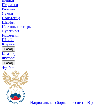
Мешки
Перчатки
Рюкзаки
Сумки
Полотенца
Шарфы
Настольные игры
Сувениры
Кошельки
Шайбы
Кружки
Назад
Команды
Футбол
Назад
Футбол
Национальная сборная России (РФС)