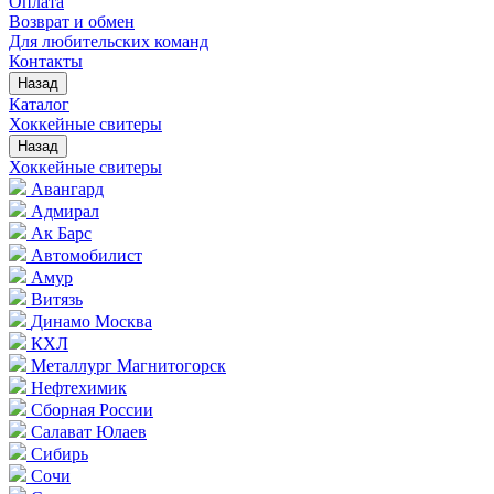
Оплата
Возврат и обмен
Для любительских команд
Контакты
Назад
Каталог
Хоккейные свитеры
Назад
Хоккейные свитеры
Авангард
Адмирал
Ак Барс
Автомобилист
Амур
Витязь
Динамо Москва
КХЛ
Металлург Магнитогорск
Нефтехимик
Сборная России
Салават Юлаев
Сибирь
Сочи