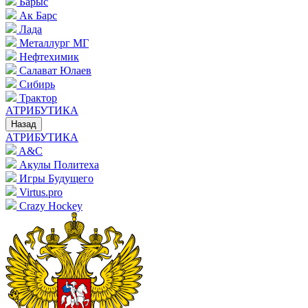
Барыс
Ак Барс
Лада
Металлург МГ
Нефтехимик
Салават Юлаев
Сибирь
Трактор
АТРИБУТИКА
Назад
АТРИБУТИКА
A&C
Акулы Политеха
Игры Будущего
Virtus.pro
Crazy Hockey