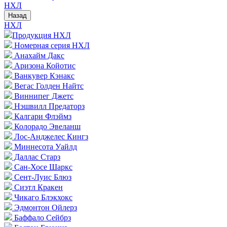
НХЛ
Назад
НХЛ
Продукция НХЛ
Номерная серия НХЛ
Анахайм Дакс
Аризона Койотис
Ванкувер Кэнакс
Вегас Голден Найтс
Виннипег Джетс
Нэшвилл Предаторз
Калгари Флэймз
Колорадо Эвеланш
Лос-Анджелес Кингз
Миннесота Уайлд
Даллас Старз
Сан-Хосе Шаркс
Сент-Луис Блюз
Сиэтл Кракен
Чикаго Блэкхокс
Эдмонтон Ойлерз
Баффало Сейбрз