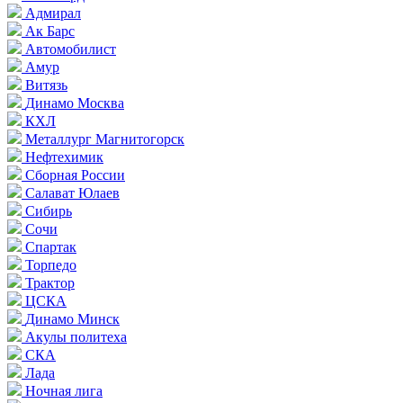
Адмирал
Ак Барс
Автомобилист
Амур
Витязь
Динамо Москва
КХЛ
Металлург Магнитогорск
Нефтехимик
Сборная России
Салават Юлаев
Сибирь
Сочи
Спартак
Торпедо
Трактор
ЦСКА
Динамо Минск
Акулы политеха
СКА
Лада
Ночная лига