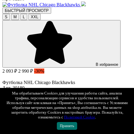
БЫСТРЫЙ ПРОСМОТР
S
M
L
XXL
В избранное
2 093 ₽
2 990 ₽
-30%
Футболка NHL Chicago Blackhawks
Арт. 30180
Мы обрабатываем Cookies для улучшения работы сайта, анализа
трафика, персонализации сервисов и удобства пользователей.
БЫСТРЫЙ ПРОСМОТР
Используя сайт или кликая на «Принять», Вы соглашаетесь с Условиями
XS
S
M
L
XL
XXL
обработки метрических данных на shop.atributika.ru. Вы можете
запретить обработку Cookies в настройках браузера. Пожалуйста,
ознакомьтесь с
Политикой Cookie
.
Принять