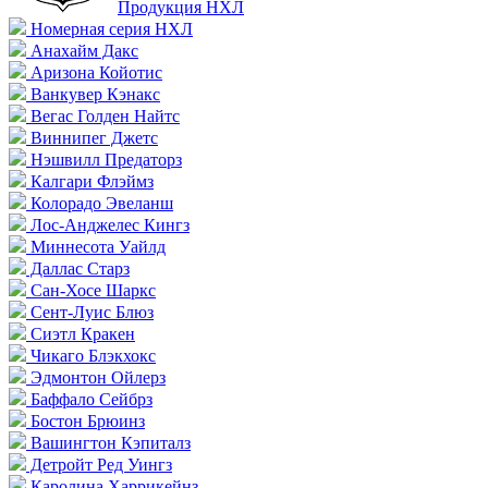
Продукция НХЛ
Номерная серия НХЛ
Анахайм Дакс
Аризона Койотис
Ванкувер Кэнакс
Вегас Голден Найтс
Виннипег Джетс
Нэшвилл Предаторз
Калгари Флэймз
Колорадо Эвеланш
Лос-Анджелес Кингз
Миннесота Уайлд
Даллас Старз
Сан-Хосе Шаркс
Сент-Луис Блюз
Сиэтл Кракен
Чикаго Блэкхокс
Эдмонтон Ойлерз
Баффало Сейбрз
Бостон Брюинз
Вашингтон Кэпиталз
Детройт Ред Уингз
Каролина Харрикейнз