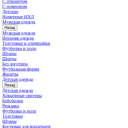
С отворотом
С помпоном
Детские
Номерные НХЛ
Мужская одежда
Назад
Мужская одежда
Верхняя одежда
Толстовки и олимпийки
Футболки и поло
Штаны
Шорты
Без логотипа
Футбольная форма
Жилеты
Детская одежда
Назад
Детская одежда
Хоккейные свитеры
Бейсболки
Рюкзаки
Футболки и поло
Толстовки
Штаны
Костюмы для младенцев