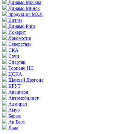
Динамо Москва
Динамо Минск
продукция МХЛ
Витязь
Динамо Рига
Йокерит
Локомотив
Северсталь
СКА
Сочи
Спартак
Торпедо НН
ЦСКА
Шанхай Дрэгонс
КРУТ
Авангард
Автомобилист
Адмирал
Амур
Барыс
Ак Барс
Лада