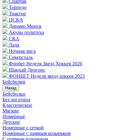
Спартак
Торпедо
Трактор
ЦСКА
Динамо Минск
Акулы политеха
СКА
Лада
Ночная лига
Северсталь
Фонбет Неделя Звезд Хоккея 2026
Шанхай Дрэгонс
ФОНБЕТ Неделя звезд хоккея 2023
Бейсболки
Назад
Бейсболки
Без логотипа
Классические
Мягкие
Номерные
Детские
Номерные с сеткой
Номерные с прямым козырьком
С прямым козырьком