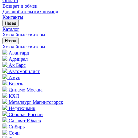
Оплата
Возврат и обмен
Для любительских команд
Контакты
Назад
Каталог
Хоккейные свитеры
Назад
Хоккейные свитеры
Авангард
Адмирал
Ак Барс
Автомобилист
Амур
Витязь
Динамо Москва
КХЛ
Металлург Магнитогорск
Нефтехимик
Сборная России
Салават Юлаев
Сибирь
Сочи