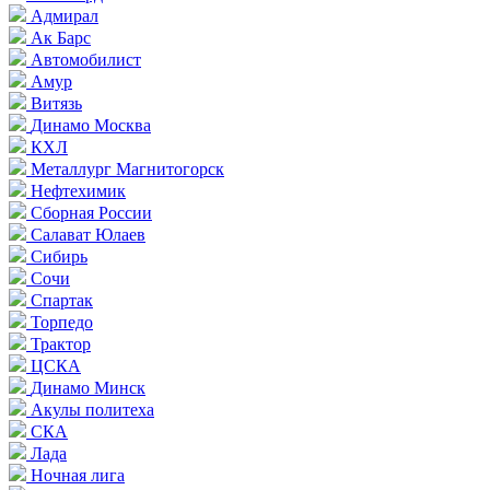
Адмирал
Ак Барс
Автомобилист
Амур
Витязь
Динамо Москва
КХЛ
Металлург Магнитогорск
Нефтехимик
Сборная России
Салават Юлаев
Сибирь
Сочи
Спартак
Торпедо
Трактор
ЦСКА
Динамо Минск
Акулы политеха
СКА
Лада
Ночная лига