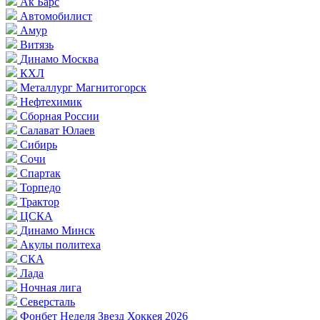
Ак Барс
Автомобилист
Амур
Витязь
Динамо Москва
КХЛ
Металлург Магнитогорск
Нефтехимик
Сборная России
Салават Юлаев
Сибирь
Сочи
Спартак
Торпедо
Трактор
ЦСКА
Динамо Минск
Акулы политеха
СКА
Лада
Ночная лига
Северсталь
Фонбет Неделя Звезд Хоккея 2026