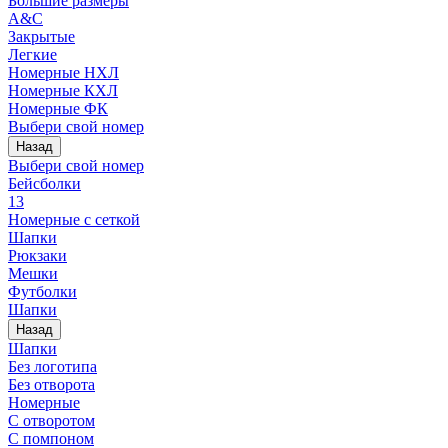
Большие размеры
A&C
Закрытые
Легкие
Номерные НХЛ
Номерные КХЛ
Номерные ФК
Выбери свой номер
Назад
Выбери свой номер
Бейсболки
13
Номерные с сеткой
Шапки
Рюкзаки
Мешки
Футболки
Шапки
Назад
Шапки
Без логотипа
Без отворота
Номерные
С отворотом
С помпоном