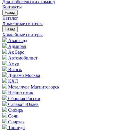
Для любительских команд
Контакты
Назад
Каталог
Хоккейные свитеры
Назад
Хоккейные свитеры
Авангард
Адмирал
Ак Барс
Автомобилист
Амур
Витязь
Динамо Москва
КХЛ
Металлург Магнитогорск
Нефтехимик
Сборная России
Салават Юлаев
Сибирь
Сочи
Спартак
Торпедо