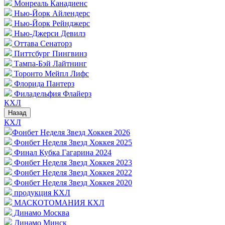
Монреаль Канадиенс
Нью-Йорк Айлендерс
Нью-Йорк Рейнджерс
Нью-Джерси Девилз
Оттава Сенаторз
Питтсбург Пингвинз
Тампа-Бэй Лайтнинг
Торонто Мейпл Лифс
Флорида Пантерз
Филадельфия Флайерз
КХЛ
Назад
КХЛ
Фонбет Неделя Звезд Хоккея 2026
Фонбет Неделя Звезд Хоккея 2025
Финал Кубка Гагарина 2024
Фонбет Неделя Звезд Хоккея 2023
Фонбет Неделя Звезд Хоккея 2022
Фонбет Неделя Звезд Хоккея 2020
продукция КХЛ
МАСКОТОМАНИЯ КХЛ
Динамо Москва
Динамо Минск