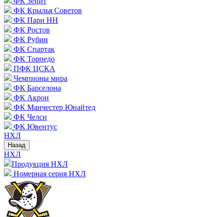
ФК Зенит
ФК Крылья Советов
ФК Пари НН
ФК Ростов
ФК Рубин
ФК Спартак
ФК Торпедо
ПФК ЦСКА
Чемпионы мира
ФК Барселона
ФК Акрон
ФК Манчестер Юнайтед
ФК Челси
ФК Ювентус
НХЛ
Назад
НХЛ
Продукция НХЛ
Номерная серия НХЛ