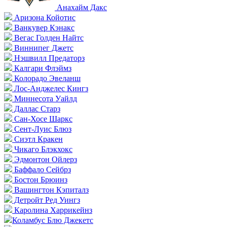
Анахайм Дакс
Аризона Койотис
Ванкувер Кэнакс
Вегас Голден Найтс
Виннипег Джетс
Нэшвилл Предаторз
Калгари Флэймз
Колорадо Эвеланш
Лос-Анджелес Кингз
Миннесота Уайлд
Даллас Старз
Сан-Хосе Шаркс
Сент-Луис Блюз
Сиэтл Кракен
Чикаго Блэкхокс
Эдмонтон Ойлерз
Баффало Сейбрз
Бостон Брюинз
Вашингтон Кэпиталз
Детройт Ред Уингз
Каролина Харрикейнз
Коламбус Блю Джекетс