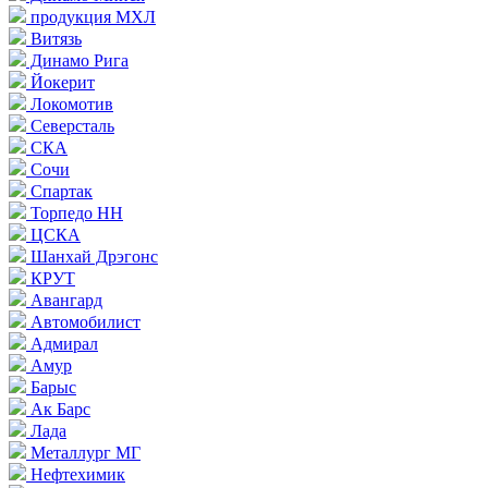
продукция МХЛ
Витязь
Динамо Рига
Йокерит
Локомотив
Северсталь
СКА
Сочи
Спартак
Торпедо НН
ЦСКА
Шанхай Дрэгонс
КРУТ
Авангард
Автомобилист
Адмирал
Амур
Барыс
Ак Барс
Лада
Металлург МГ
Нефтехимик