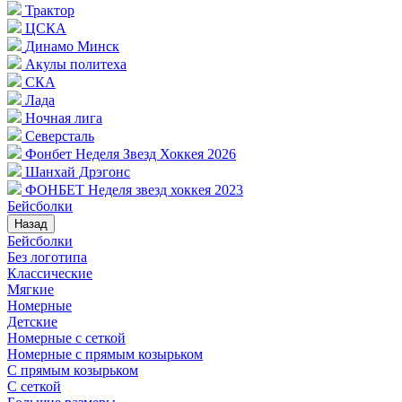
Трактор
ЦСКА
Динамо Минск
Акулы политеха
СКА
Лада
Ночная лига
Северсталь
Фонбет Неделя Звезд Хоккея 2026
Шанхай Дрэгонс
ФОНБЕТ Неделя звезд хоккея 2023
Бейсболки
Назад
Бейсболки
Без логотипа
Классические
Мягкие
Номерные
Детские
Номерные с сеткой
Номерные с прямым козырьком
С прямым козырьком
С сеткой