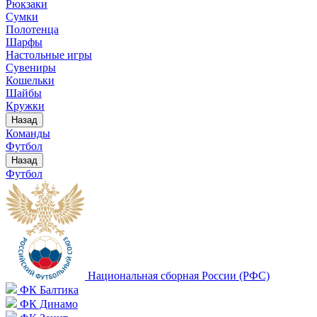
Рюкзаки
Сумки
Полотенца
Шарфы
Настольные игры
Сувениры
Кошельки
Шайбы
Кружки
Назад
Команды
Футбол
Назад
Футбол
Национальная сборная России (РФС)
ФК Балтика
ФК Динамо