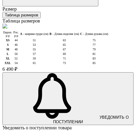
Размер
Таблица размеров
Таблица размеров
Европ.
Рос.
A
- ширина груди (см)
B
- Длина изделия (см)
C
- Длина рукава (см)
р-р
р-р
XS
44
51
63
75
S
46
53
65
77
M
48
55
67
79
L
50
57
69
81
XL
52
59
71
83
XXL
54
61
73
85
6 490 ₽
УВЕДОМИТЬ О
ПОСТУПЛЕНИИ
Уведомить о поступлении товара