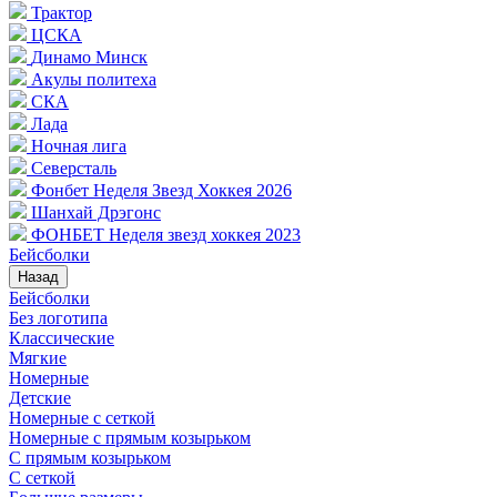
Трактор
ЦСКА
Динамо Минск
Акулы политеха
СКА
Лада
Ночная лига
Северсталь
Фонбет Неделя Звезд Хоккея 2026
Шанхай Дрэгонс
ФОНБЕТ Неделя звезд хоккея 2023
Бейсболки
Назад
Бейсболки
Без логотипа
Классические
Мягкие
Номерные
Детские
Номерные с сеткой
Номерные с прямым козырьком
С прямым козырьком
С сеткой