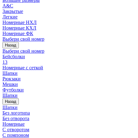
Большие размеры
A&C
Закрытые
Легкие
Номерные НХЛ
Номерные КХЛ
Номерные ФК
Выбери свой номер
Назад
Выбери свой номер
Бейсболки
13
Номерные с сеткой
Шапки
Рюкзаки
Мешки
Футболки
Шапки
Назад
Шапки
Без логотипа
Без отворота
Номерные
С отворотом
С помпоном