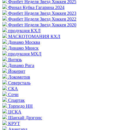
Фонбет Неделя Звезд Хоккея 2025
Финал Кубка Гагарина 2024
Фонбет Неделя Звезд Хоккея 2023
Фонбет Неделя Звезд Хоккея 2022
Фонбет Неделя Звезд Хоккея 2020
продукция КХЛ
МАСКОТОМАНИЯ КХЛ
Динамо Москва
Динамо Минск
продукция МХЛ
Витязь
Динамо Рига
Йокерит
Локомотив
Северсталь
СКА
Сочи
Спартак
Торпедо НН
ЦСКА
Шанхай Дрэгонс
КРУТ
Авангард