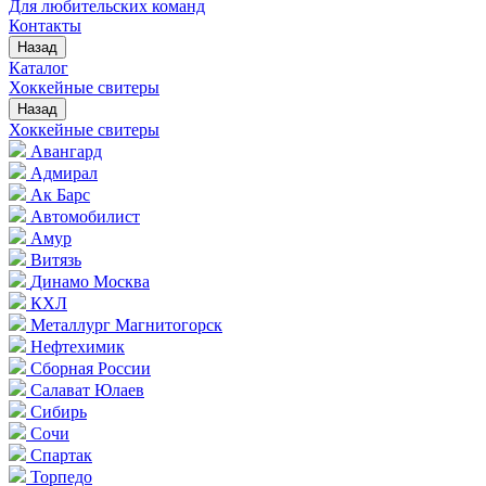
Для любительских команд
Контакты
Назад
Каталог
Хоккейные свитеры
Назад
Хоккейные свитеры
Авангард
Адмирал
Ак Барс
Автомобилист
Амур
Витязь
Динамо Москва
КХЛ
Металлург Магнитогорск
Нефтехимик
Сборная России
Салават Юлаев
Сибирь
Сочи
Спартак
Торпедо