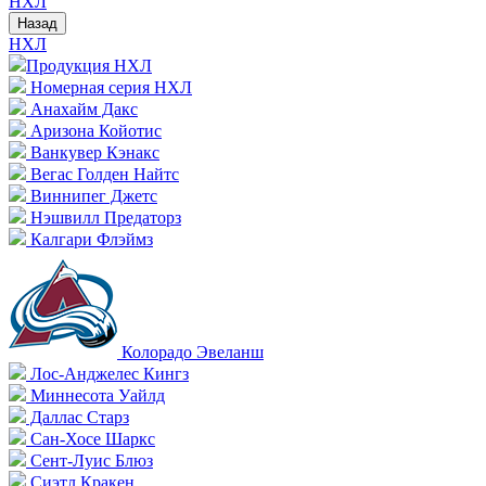
НХЛ
Назад
НХЛ
Продукция НХЛ
Номерная серия НХЛ
Анахайм Дакс
Аризона Койотис
Ванкувер Кэнакс
Вегас Голден Найтс
Виннипег Джетс
Нэшвилл Предаторз
Калгари Флэймз
Колорадо Эвеланш
Лос-Анджелес Кингз
Миннесота Уайлд
Даллас Старз
Сан-Хосе Шаркс
Сент-Луис Блюз
Сиэтл Кракен