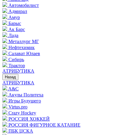
Автомобилист
Адмирал
Амур
Барыс
Ак Барс
Лада
Металлург МГ
Нефтехимик
Салават Юлаев
Сибирь
Трактор
АТРИБУТИКА
Назад
АТРИБУТИКА
A&C
Акулы Политеха
Игры Будущего
Virtus.pro
Crazy Hockey
РОССИЯ ХОККЕЙ
РОССИЯ ФИГУРНОЕ КАТАНИЕ
ПБК ЦСКА