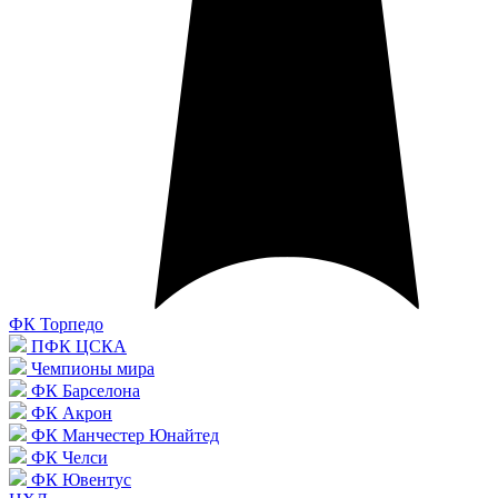
ФК Торпедо
ПФК ЦСКА
Чемпионы мира
ФК Барселона
ФК Акрон
ФК Манчестер Юнайтед
ФК Челси
ФК Ювентус