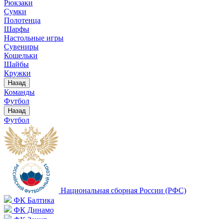
Рюкзаки
Сумки
Полотенца
Шарфы
Настольные игры
Сувениры
Кошельки
Шайбы
Кружки
Назад
Команды
Футбол
Назад
Футбол
Национальная сборная России (РФС)
ФК Балтика
ФК Динамо