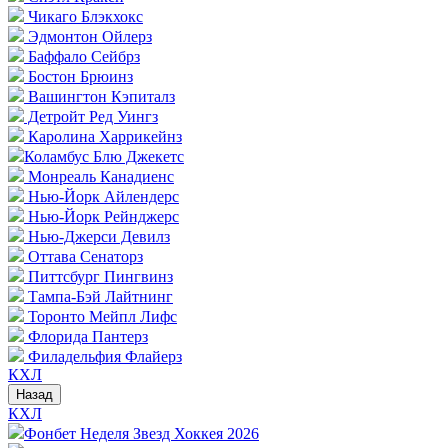
Чикаго Блэкхокс
Эдмонтон Ойлерз
Баффало Сейбрз
Бостон Брюинз
Вашингтон Кэпиталз
Детройт Ред Уингз
Каролина Харрикейнз
Коламбус Блю Джекетс
Монреаль Канадиенс
Нью-Йорк Айлендерс
Нью-Йорк Рейнджерс
Нью-Джерси Девилз
Оттава Сенаторз
Питтсбург Пингвинз
Тампа-Бэй Лайтнинг
Торонто Мейпл Лифс
Флорида Пантерз
Филадельфия Флайерз
КХЛ
Назад
КХЛ
Фонбет Неделя Звезд Хоккея 2026