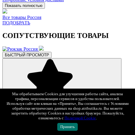
Показать полностью
Все товары Россия
ПОДОБРАТЬ
СОПУТСТВУЮЩИЕ ТОВАРЫ
БЫСТРЫЙ ПРОСМОТР
Мы обрабатываем Cookies для улучшения работы сайта, анализа
трафика, персонализации сервисов и удобства пользователей.
В избранное
Используя сайт или кликая на «Принять», Вы соглашаетесь с Условиями
обработки метрических данных на shop.atributika.ru. Вы можете
1 495 ₽
2 990 ₽
-50%
запретить обработку Cookies в настройках браузера. Пожалуйста,
ознакомьтесь с
Политикой Cookie
.
Рюкзак Россия
Арт. 18485
Принять