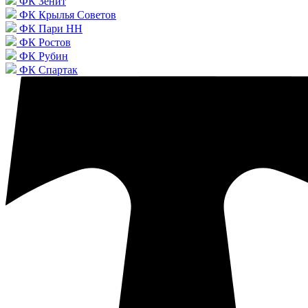
ФК Зенит
ФК Крылья Советов
ФК Пари НН
ФК Ростов
ФК Рубин
ФК Спартак