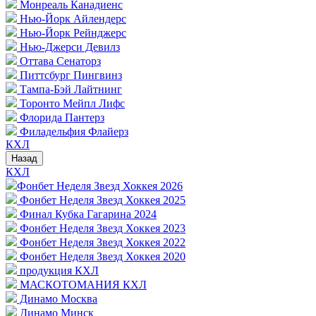
Монреаль Канадиенс
Нью-Йорк Айлендерс
Нью-Йорк Рейнджерс
Нью-Джерси Девилз
Оттава Сенаторз
Питтсбург Пингвинз
Тампа-Бэй Лайтнинг
Торонто Мейпл Лифс
Флорида Пантерз
Филадельфия Флайерз
КХЛ
Назад
КХЛ
Фонбет Неделя Звезд Хоккея 2026
Фонбет Неделя Звезд Хоккея 2025
Финал Кубка Гагарина 2024
Фонбет Неделя Звезд Хоккея 2023
Фонбет Неделя Звезд Хоккея 2022
Фонбет Неделя Звезд Хоккея 2020
продукция КХЛ
МАСКОТОМАНИЯ КХЛ
Динамо Москва
Динамо Минск