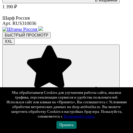
В избранное
1 390 ₽
Шарф Россия
Арт. RUS310036
БЫСТРЫЙ ПРОСМОТР
XXL
В избранное
Мы обрабатываем Cookies для улучшения работы сайта, анализа
4 193 ₽
5 990 ₽
-30%
трафика, персонализации сервисов и удобства пользователей.
Используя сайт или кликая на «Принять», Вы соглашаетесь с Условиями
Штаны Россия
обработки метрических данных на shop.atributika.ru. Вы можете
Арт. 162170
запретить обработку Cookies в настройках браузера. Пожалуйста,
ознакомьтесь с
Политикой Cookie
.
БЫСТРЫЙ ПРОСМОТР
Принять