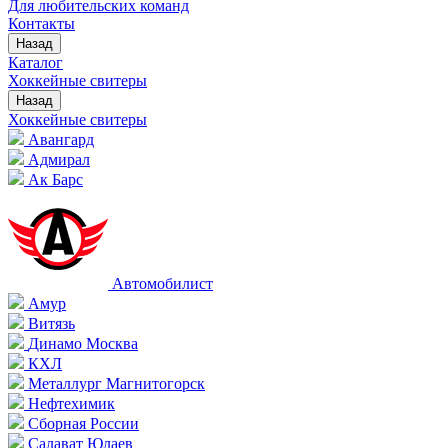
Для любительских команд
Контакты
Назад
Каталог
Хоккейные свитеры
Назад
Хоккейные свитеры
Авангард
Адмирал
Ак Барс
Автомобилист
Амур
Витязь
Динамо Москва
КХЛ
Металлург Магнитогорск
Нефтехимик
Сборная России
Салават Юлаев