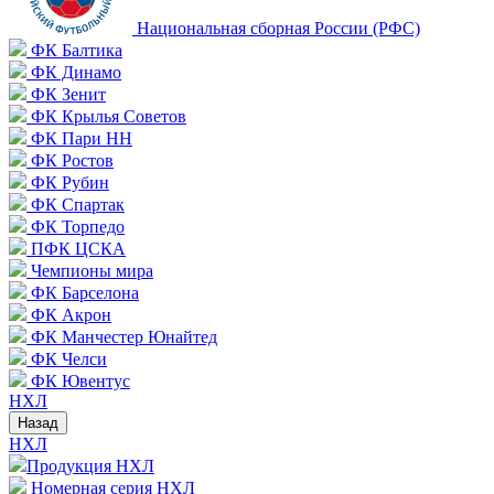
Национальная сборная России (РФС)
ФК Балтика
ФК Динамо
ФК Зенит
ФК Крылья Советов
ФК Пари НН
ФК Ростов
ФК Рубин
ФК Спартак
ФК Торпедо
ПФК ЦСКА
Чемпионы мира
ФК Барселона
ФК Акрон
ФК Манчестер Юнайтед
ФК Челси
ФК Ювентус
НХЛ
Назад
НХЛ
Продукция НХЛ
Номерная серия НХЛ