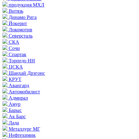
продукция МХЛ
Витязь
Динамо Рига
Йокерит
Локомотив
Северсталь
СКА
Сочи
Спартак
Торпедо НН
ЦСКА
Шанхай Дрэгонс
КРУТ
Авангард
Автомобилист
Адмирал
Амур
Барыс
Ак Барс
Лада
Металлург МГ
Нефтехимик