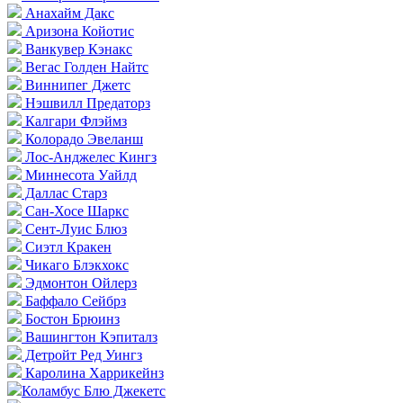
Анахайм Дакс
Аризона Койотис
Ванкувер Кэнакс
Вегас Голден Найтс
Виннипег Джетс
Нэшвилл Предаторз
Калгари Флэймз
Колорадо Эвеланш
Лос-Анджелес Кингз
Миннесота Уайлд
Даллас Старз
Сан-Хосе Шаркс
Сент-Луис Блюз
Сиэтл Кракен
Чикаго Блэкхокс
Эдмонтон Ойлерз
Баффало Сейбрз
Бостон Брюинз
Вашингтон Кэпиталз
Детройт Ред Уингз
Каролина Харрикейнз
Коламбус Блю Джекетс