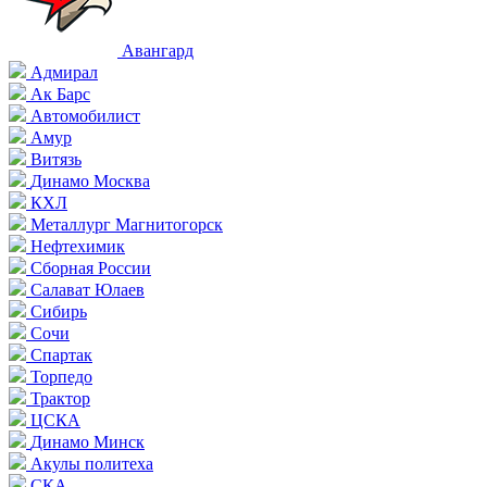
Авангард
Адмирал
Ак Барс
Автомобилист
Амур
Витязь
Динамо Москва
КХЛ
Металлург Магнитогорск
Нефтехимик
Сборная России
Салават Юлаев
Сибирь
Сочи
Спартак
Торпедо
Трактор
ЦСКА
Динамо Минск
Акулы политеха
СКА