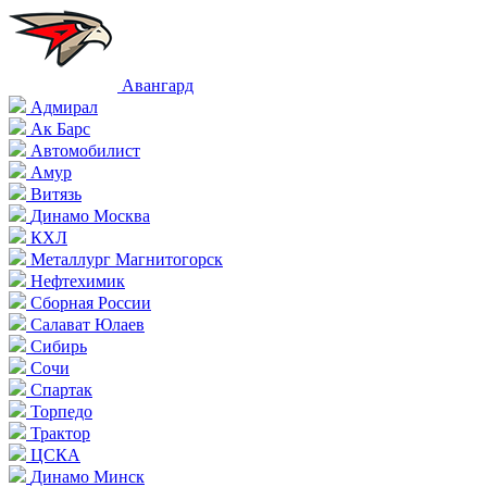
Авангард
Адмирал
Ак Барс
Автомобилист
Амур
Витязь
Динамо Москва
КХЛ
Металлург Магнитогорск
Нефтехимик
Сборная России
Салават Юлаев
Сибирь
Сочи
Спартак
Торпедо
Трактор
ЦСКА
Динамо Минск