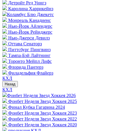
Детройт Ред Уингз
Каролина Харрикейнз
Коламбус Блю Джекетс
Монреаль Канадиенс
Нью-Йорк Айлендерс
Нью-Йорк Рейнджерс
Нью-Джерси Девилз
Оттава Сенаторз
Питтсбург Пингвинз
Тампа-Бэй Лайтнинг
Торонто Мейпл Лифс
Флорида Пантерз
Филадельфия Флайерз
КХЛ
Назад
КХЛ
Фонбет Неделя Звезд Хоккея 2026
Фонбет Неделя Звезд Хоккея 2025
Финал Кубка Гагарина 2024
Фонбет Неделя Звезд Хоккея 2023
Фонбет Неделя Звезд Хоккея 2022
Фонбет Неделя Звезд Хоккея 2020
продукция КХЛ