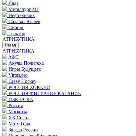
Лада
Металлург МГ
Нефтехимик
Салават Юлаев
Сибирь
Трактор
АТРИБУТИКА
Назад
АТРИБУТИКА
A&C
Акулы Политеха
Игры Будущего
Virtus.pro
Crazy Hockey
РОССИЯ ХОККЕЙ
РОССИЯ ФИГУРНОЕ КАТАНИЕ
ПБК ЦСКА
Россия
Маскоты
ХК Сокол
Матч Года
Звезда России
Ночная хоккейная лига