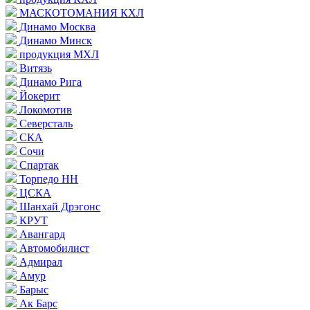
МАСКОТОМАНИЯ КХЛ
Динамо Москва
Динамо Минск
продукция МХЛ
Витязь
Динамо Рига
Йокерит
Локомотив
Северсталь
СКА
Сочи
Спартак
Торпедо НН
ЦСКА
Шанхай Дрэгонс
КРУТ
Авангард
Автомобилист
Адмирал
Амур
Барыс
Ак Барс