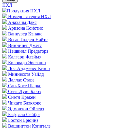
НХЛ
Продукция НХЛ
Номерная серия НХЛ
Анахайм Дакс
Аризона Койотис
Ванкувер Кэнакс
Вегас Голден Найтс
Виннипег Джетс
Нэшвилл Предаторз
Калгари Флэймз
Колорадо Эвеланш
Лос-Анджелес Кингз
Миннесота Уайлд
Даллас Старз
Сан-Хосе Шаркс
Сент-Луис Блюз
Сиэтл Кракен
Чикаго Блэкхокс
Эдмонтон Ойлерз
Баффало Сейбрз
Бостон Брюинз
Вашингтон Кэпиталз