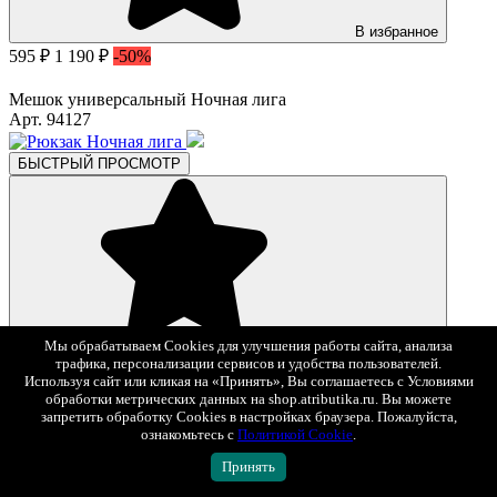
В избранное
595 ₽
1 190 ₽
-50%
Мешок универсальный Ночная лига
Арт. 94127
БЫСТРЫЙ ПРОСМОТР
В избранное
Мы обрабатываем Cookies для улучшения работы сайта, анализа
1 743 ₽
2 490 ₽
-30%
трафика, персонализации сервисов и удобства пользователей.
Используя сайт или кликая на «Принять», Вы соглашаетесь с Условиями
обработки метрических данных на shop.atributika.ru. Вы можете
Рюкзак Ночная лига
запретить обработку Cookies в настройках браузера. Пожалуйста,
Арт. 940134
ознакомьтесь с
Политикой Cookie
.
Принять
БЫСТРЫЙ ПРОСМОТР