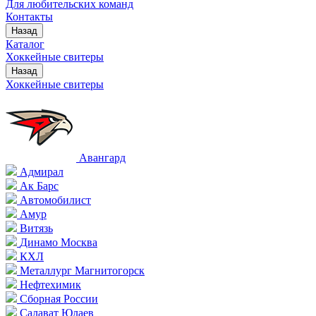
Для любительских команд
Контакты
Назад
Каталог
Хоккейные свитеры
Назад
Хоккейные свитеры
Авангард
Адмирал
Ак Барс
Автомобилист
Амур
Витязь
Динамо Москва
КХЛ
Металлург Магнитогорск
Нефтехимик
Сборная России
Салават Юлаев