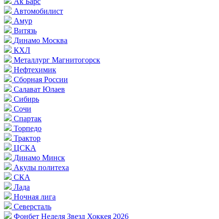
Ак Барс
Автомобилист
Амур
Витязь
Динамо Москва
КХЛ
Металлург Магнитогорск
Нефтехимик
Сборная России
Салават Юлаев
Сибирь
Сочи
Спартак
Торпедо
Трактор
ЦСКА
Динамо Минск
Акулы политеха
СКА
Лада
Ночная лига
Северсталь
Фонбет Неделя Звезд Хоккея 2026