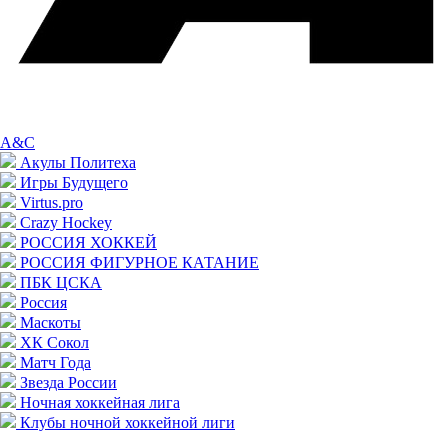
A&C
Акулы Политеха
Игры Будущего
Virtus.pro
Crazy Hockey
РОССИЯ ХОККЕЙ
РОССИЯ ФИГУРНОЕ КАТАНИЕ
ПБК ЦСКА
Россия
Маскоты
ХК Сокол
Матч Года
Звезда России
Ночная хоккейная лига
Клубы ночной хоккейной лиги