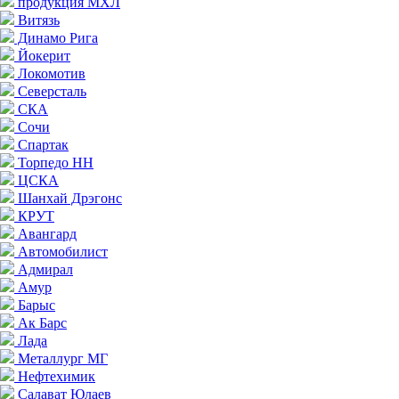
продукция МХЛ
Витязь
Динамо Рига
Йокерит
Локомотив
Северсталь
СКА
Сочи
Спартак
Торпедо НН
ЦСКА
Шанхай Дрэгонс
КРУТ
Авангард
Автомобилист
Адмирал
Амур
Барыс
Ак Барс
Лада
Металлург МГ
Нефтехимик
Салават Юлаев