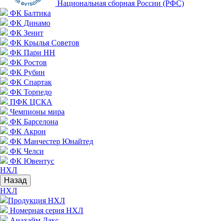
Национальная сборная России (РФС)
ФК Балтика
ФК Динамо
ФК Зенит
ФК Крылья Советов
ФК Пари НН
ФК Ростов
ФК Рубин
ФК Спартак
ФК Торпедо
ПФК ЦСКА
Чемпионы мира
ФК Барселона
ФК Акрон
ФК Манчестер Юнайтед
ФК Челси
ФК Ювентус
НХЛ
Назад
НХЛ
Продукция НХЛ
Номерная серия НХЛ
Анахайм Дакс