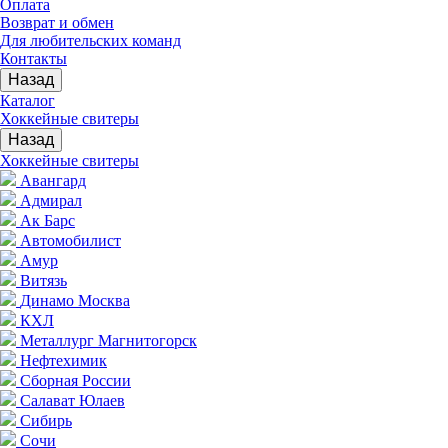
Оплата
Возврат и обмен
Для любительских команд
Контакты
Назад
Каталог
Хоккейные свитеры
Назад
Хоккейные свитеры
Авангард
Адмирал
Ак Барс
Автомобилист
Амур
Витязь
Динамо Москва
КХЛ
Металлург Магнитогорск
Нефтехимик
Сборная России
Салават Юлаев
Сибирь
Сочи