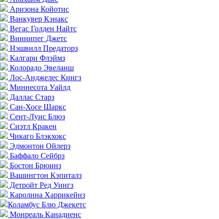
Аризона Койотис
Ванкувер Кэнакс
Вегас Голден Найтс
Виннипег Джетс
Нэшвилл Предаторз
Калгари Флэймз
Колорадо Эвеланш
Лос-Анджелес Кингз
Миннесота Уайлд
Даллас Старз
Сан-Хосе Шаркс
Сент-Луис Блюз
Сиэтл Кракен
Чикаго Блэкхокс
Эдмонтон Ойлерз
Баффало Сейбрз
Бостон Брюинз
Вашингтон Кэпиталз
Детройт Ред Уингз
Каролина Харрикейнз
Коламбус Блю Джекетс
Монреаль Канадиенс