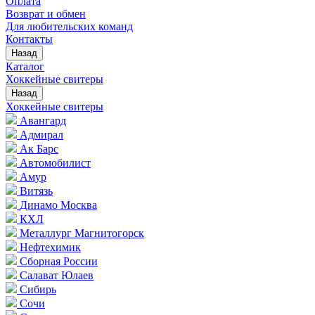
Оплата
Возврат и обмен
Для любительских команд
Контакты
Назад
Каталог
Хоккейные свитеры
Назад
Хоккейные свитеры
Авангард
Адмирал
Ак Барс
Автомобилист
Амур
Витязь
Динамо Москва
КХЛ
Металлург Магнитогорск
Нефтехимик
Сборная России
Салават Юлаев
Сибирь
Сочи