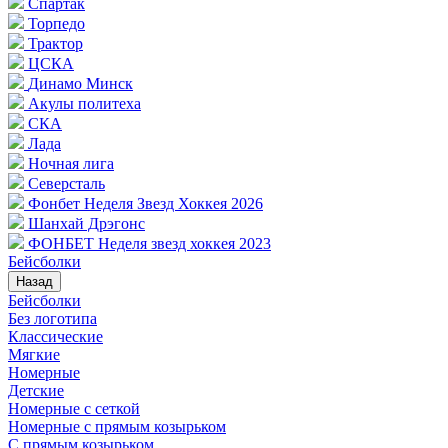
Спартак
Торпедо
Трактор
ЦСКА
Динамо Минск
Акулы политеха
СКА
Лада
Ночная лига
Северсталь
Фонбет Неделя Звезд Хоккея 2026
Шанхай Дрэгонс
ФОНБЕТ Неделя звезд хоккея 2023
Бейсболки
Назад
Бейсболки
Без логотипа
Классические
Мягкие
Номерные
Детские
Номерные с сеткой
Номерные с прямым козырьком
С прямым козырьком