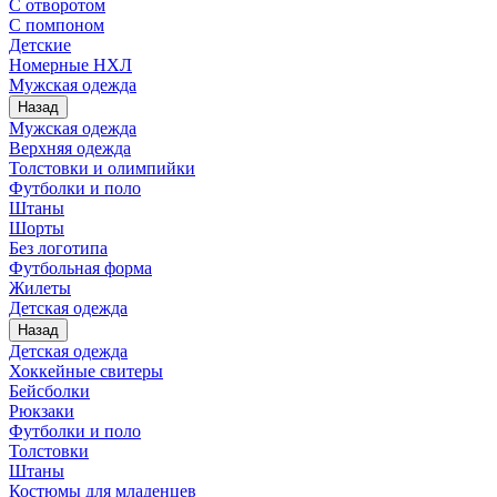
С отворотом
С помпоном
Детские
Номерные НХЛ
Мужская одежда
Назад
Мужская одежда
Верхняя одежда
Толстовки и олимпийки
Футболки и поло
Штаны
Шорты
Без логотипа
Футбольная форма
Жилеты
Детская одежда
Назад
Детская одежда
Хоккейные свитеры
Бейсболки
Рюкзаки
Футболки и поло
Толстовки
Штаны
Костюмы для младенцев