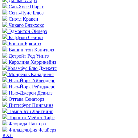
Даллас Старз
Сан-Хосе Шаркс
Сент-Луис Блюз
Сиэтл Кракен
Чикаго Блэкхокс
Эдмонтон Ойлерз
Баффало Сейбрз
Бостон Брюинз
Вашингтон Кэпиталз
Детройт Ред Уингз
Каролина Харрикейнз
Коламбус Блю Джекетс
Монреаль Канадиенс
Нью-Йорк Айлендерс
Нью-Йорк Рейнджерс
Нью-Джерси Девилз
Оттава Сенаторз
Питтсбург Пингвинз
Тампа-Бэй Лайтнинг
Торонто Мейпл Лифс
Флорида Пантерз
Филадельфия Флайерз
КХЛ