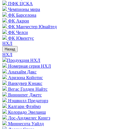
ПФК ЦСКА
Чемпионы мира
ФК Барселона
ФК Акрон
ФК Манчестер Юнайтед
ФК Челси
ФК Ювентус
НХЛ
Назад
НХЛ
Продукция НХЛ
Номерная серия НХЛ
Анахайм Дакс
Аризона Койотис
Ванкувер Кэнакс
Вегас Голден Найтс
Виннипег Джетс
Нэшвилл Предаторз
Калгари Флэймз
Колорадо Эвеланш
Лос-Анджелес Кингз
Миннесота Уайлд