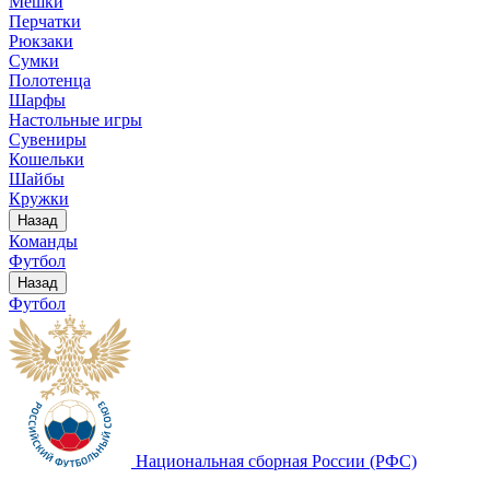
Мешки
Перчатки
Рюкзаки
Сумки
Полотенца
Шарфы
Настольные игры
Сувениры
Кошельки
Шайбы
Кружки
Назад
Команды
Футбол
Назад
Футбол
Национальная сборная России (РФС)