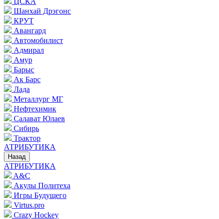
ЦСКА
Шанхай Дрэгонс
КРУТ
Авангард
Автомобилист
Адмирал
Амур
Барыс
Ак Барс
Лада
Металлург МГ
Нефтехимик
Салават Юлаев
Сибирь
Трактор
АТРИБУТИКА
Назад
АТРИБУТИКА
A&C
Акулы Политеха
Игры Будущего
Virtus.pro
Crazy Hockey