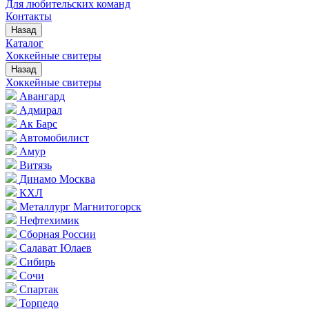
Для любительских команд
Контакты
Назад
Каталог
Хоккейные свитеры
Назад
Хоккейные свитеры
Авангард
Адмирал
Ак Барс
Автомобилист
Амур
Витязь
Динамо Москва
КХЛ
Металлург Магнитогорск
Нефтехимик
Сборная России
Салават Юлаев
Сибирь
Сочи
Спартак
Торпедо