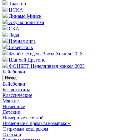
Трактор
ЦСКА
Динамо Минск
Акулы политеха
СКА
Лада
Ночная лига
Северсталь
Фонбет Неделя Звезд Хоккея 2026
Шанхай Дрэгонс
ФОНБЕТ Неделя звезд хоккея 2023
Бейсболки
Назад
Бейсболки
Без логотипа
Классические
Мягкие
Номерные
Детские
Номерные с сеткой
Номерные с прямым козырьком
С прямым козырьком
С сеткой