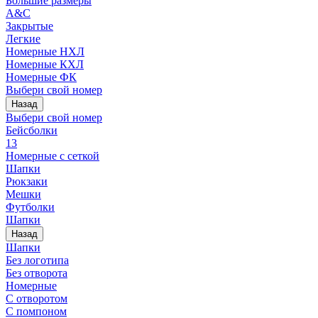
Большие размеры
A&C
Закрытые
Легкие
Номерные НХЛ
Номерные КХЛ
Номерные ФК
Выбери свой номер
Назад
Выбери свой номер
Бейсболки
13
Номерные с сеткой
Шапки
Рюкзаки
Мешки
Футболки
Шапки
Назад
Шапки
Без логотипа
Без отворота
Номерные
С отворотом
С помпоном