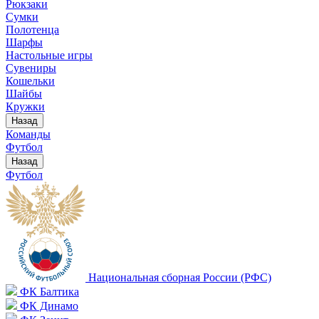
Рюкзаки
Сумки
Полотенца
Шарфы
Настольные игры
Сувениры
Кошельки
Шайбы
Кружки
Назад
Команды
Футбол
Назад
Футбол
Национальная сборная России (РФС)
ФК Балтика
ФК Динамо