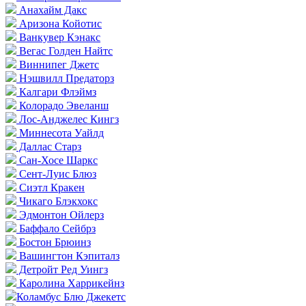
Анахайм Дакс
Аризона Койотис
Ванкувер Кэнакс
Вегас Голден Найтс
Виннипег Джетс
Нэшвилл Предаторз
Калгари Флэймз
Колорадо Эвеланш
Лос-Анджелес Кингз
Миннесота Уайлд
Даллас Старз
Сан-Хосе Шаркс
Сент-Луис Блюз
Сиэтл Кракен
Чикаго Блэкхокс
Эдмонтон Ойлерз
Баффало Сейбрз
Бостон Брюинз
Вашингтон Кэпиталз
Детройт Ред Уингз
Каролина Харрикейнз
Коламбус Блю Джекетс