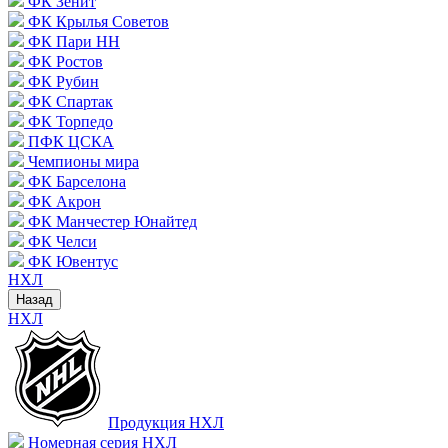
ФК Зенит
ФК Крылья Советов
ФК Пари НН
ФК Ростов
ФК Рубин
ФК Спартак
ФК Торпедо
ПФК ЦСКА
Чемпионы мира
ФК Барселона
ФК Акрон
ФК Манчестер Юнайтед
ФК Челси
ФК Ювентус
НХЛ
Назад
НХЛ
Продукция НХЛ
Номерная серия НХЛ