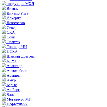
продукция МХЛ
Витязь
Динамо Рига
Йокерит
Локомотив
Северсталь
СКА
Сочи
Спартак
Торпедо НН
ЦСКА
Шанхай Дрэгонс
КРУТ
Авангард
Автомобилист
Адмирал
Амур
Барыс
Ак Барс
Лада
Металлург МГ
Нефтехимик