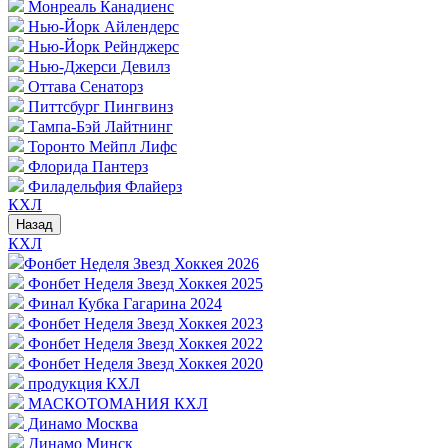
Монреаль Канадиенс
Нью-Йорк Айлендерс
Нью-Йорк Рейнджерс
Нью-Джерси Девилз
Оттава Сенаторз
Питтсбург Пингвинз
Тампа-Бэй Лайтнинг
Торонто Мейпл Лифс
Флорида Пантерз
Филадельфия Флайерз
КХЛ
Назад
КХЛ
Фонбет Неделя Звезд Хоккея 2026
Фонбет Неделя Звезд Хоккея 2025
Финал Кубка Гагарина 2024
Фонбет Неделя Звезд Хоккея 2023
Фонбет Неделя Звезд Хоккея 2022
Фонбет Неделя Звезд Хоккея 2020
продукция КХЛ
МАСКОТОМАНИЯ КХЛ
Динамо Москва
Динамо Минск