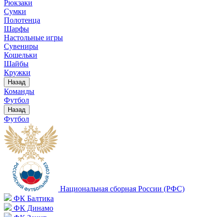
Рюкзаки
Сумки
Полотенца
Шарфы
Настольные игры
Сувениры
Кошельки
Шайбы
Кружки
Назад
Команды
Футбол
Назад
Футбол
Национальная сборная России (РФС)
ФК Балтика
ФК Динамо