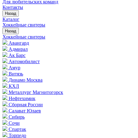
Для любительских команд
Контакты
Назад
Каталог
Хоккейные свитеры
Назад
Хоккейные свитеры
Авангард
Адмирал
Ак Барс
Автомобилист
Амур
Витязь
Динамо Москва
КХЛ
Металлург Магнитогорск
Нефтехимик
Сборная России
Салават Юлаев
Сибирь
Сочи
Спартак
Торпедо