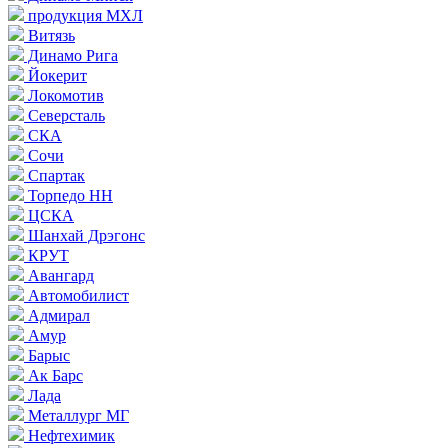
продукция МХЛ
Витязь
Динамо Рига
Йокерит
Локомотив
Северсталь
СКА
Сочи
Спартак
Торпедо НН
ЦСКА
Шанхай Дрэгонс
КРУТ
Авангард
Автомобилист
Адмирал
Амур
Барыс
Ак Барс
Лада
Металлург МГ
Нефтехимик