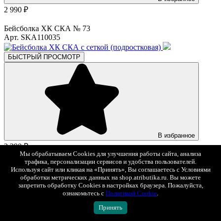
2 990 ₽
Бейсболка ХК СКА № 73
Арт. SKA110035
БЫСТРЫЙ ПРОСМОТР
В избранное
2 290 ₽
Мы обрабатываем Cookies для улучшения работы сайта, анализа
трафика, персонализации сервисов и удобства пользователей.
Бейсболка ХК СКА с сеткой (подростковая)
Используя сайт или кликая на «Принять», Вы соглашаетесь с Условиями
Арт. 107883
обработки метрических данных на shop.atributika.ru. Вы можете
запретить обработку Cookies в настройках браузера. Пожалуйста,
ознакомьтесь с
Политикой Cookie
.
БЫСТРЫЙ ПРОСМОТР
Принять