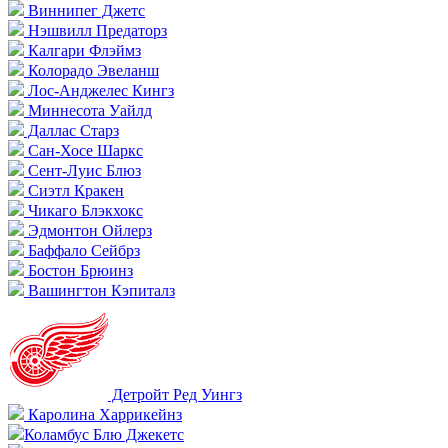
Виннипег Джетс
Нэшвилл Предаторз
Калгари Флэймз
Колорадо Эвеланш
Лос-Анджелес Кингз
Миннесота Уайлд
Даллас Старз
Сан-Хосе Шаркс
Сент-Луис Блюз
Сиэтл Кракен
Чикаго Блэкхокс
Эдмонтон Ойлерз
Баффало Сейбрз
Бостон Брюинз
Вашингтон Кэпиталз
Детройт Ред Уингз
Каролина Харрикейнз
Коламбус Блю Джекетс