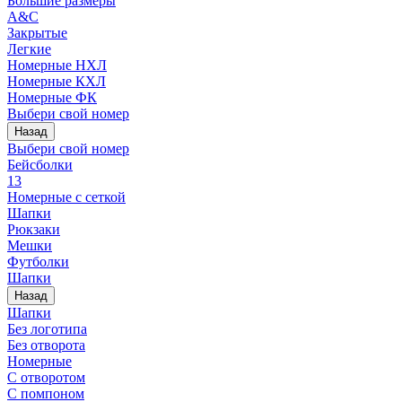
Большие размеры
A&C
Закрытые
Легкие
Номерные НХЛ
Номерные КХЛ
Номерные ФК
Выбери свой номер
Назад
Выбери свой номер
Бейсболки
13
Номерные с сеткой
Шапки
Рюкзаки
Мешки
Футболки
Шапки
Назад
Шапки
Без логотипа
Без отворота
Номерные
С отворотом
С помпоном