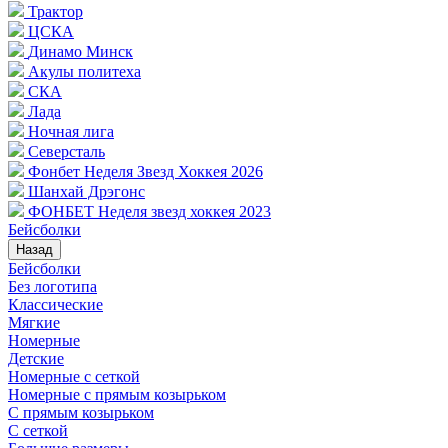
Трактор
ЦСКА
Динамо Минск
Акулы политеха
СКА
Лада
Ночная лига
Северсталь
Фонбет Неделя Звезд Хоккея 2026
Шанхай Дрэгонс
ФОНБЕТ Неделя звезд хоккея 2023
Бейсболки
Назад
Бейсболки
Без логотипа
Классические
Мягкие
Номерные
Детские
Номерные с сеткой
Номерные с прямым козырьком
С прямым козырьком
С сеткой