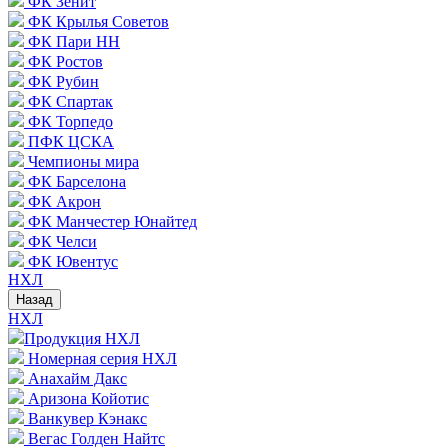
ФК Зенит
ФК Крылья Советов
ФК Пари НН
ФК Ростов
ФК Рубин
ФК Спартак
ФК Торпедо
ПФК ЦСКА
Чемпионы мира
ФК Барселона
ФК Акрон
ФК Манчестер Юнайтед
ФК Челси
ФК Ювентус
НХЛ
Назад
НХЛ
Продукция НХЛ
Номерная серия НХЛ
Анахайм Дакс
Аризона Койотис
Ванкувер Кэнакс
Вегас Голден Найтс