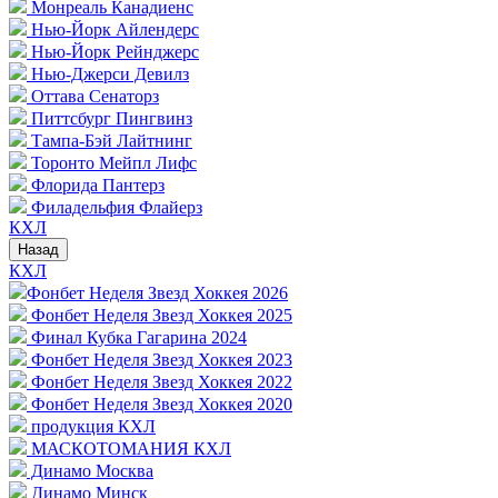
Монреаль Канадиенс
Нью-Йорк Айлендерс
Нью-Йорк Рейнджерс
Нью-Джерси Девилз
Оттава Сенаторз
Питтсбург Пингвинз
Тампа-Бэй Лайтнинг
Торонто Мейпл Лифс
Флорида Пантерз
Филадельфия Флайерз
КХЛ
Назад
КХЛ
Фонбет Неделя Звезд Хоккея 2026
Фонбет Неделя Звезд Хоккея 2025
Финал Кубка Гагарина 2024
Фонбет Неделя Звезд Хоккея 2023
Фонбет Неделя Звезд Хоккея 2022
Фонбет Неделя Звезд Хоккея 2020
продукция КХЛ
МАСКОТОМАНИЯ КХЛ
Динамо Москва
Динамо Минск