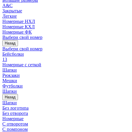
Большие размеры
A&C
Закрытые
Легкие
Номерные НХЛ
Номерные КХЛ
Номерные ФК
Выбери свой номер
Назад
Выбери свой номер
Бейсболки
13
Номерные с сеткой
Шапки
Рюкзаки
Мешки
Футболки
Шапки
Назад
Шапки
Без логотипа
Без отворота
Номерные
С отворотом
С помпоном