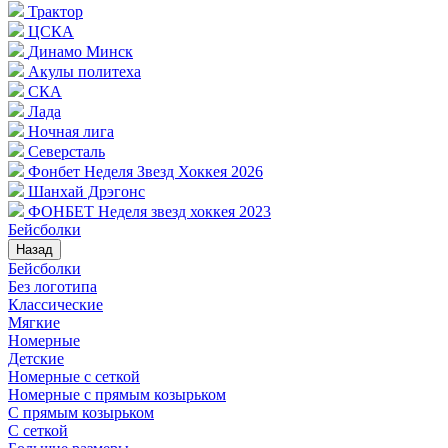
Трактор
ЦСКА
Динамо Минск
Акулы политеха
СКА
Лада
Ночная лига
Северсталь
Фонбет Неделя Звезд Хоккея 2026
Шанхай Дрэгонс
ФОНБЕТ Неделя звезд хоккея 2023
Бейсболки
Назад
Бейсболки
Без логотипа
Классические
Мягкие
Номерные
Детские
Номерные с сеткой
Номерные с прямым козырьком
С прямым козырьком
С сеткой