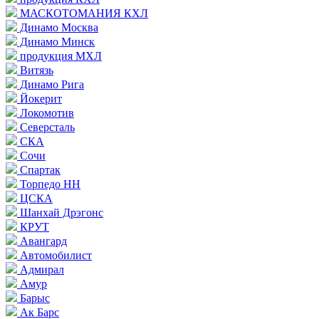
МАСКОТОМАНИЯ КХЛ
Динамо Москва
Динамо Минск
продукция МХЛ
Витязь
Динамо Рига
Йокерит
Локомотив
Северсталь
СКА
Сочи
Спартак
Торпедо НН
ЦСКА
Шанхай Дрэгонс
КРУТ
Авангард
Автомобилист
Адмирал
Амур
Барыс
Ак Барс