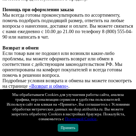
Помощь при оформлении заказа
Мы всегда готовы проконсультировать по ассортименту,
помочь подобрать подходящий размер, ответить на любые
вопросы о нанесении, доставке и оплате. Вы можете связаться
с нами ежедневно с 10.00 до 21.00 по телефону 8 (800) 555-04-
90 или написать в чат.
Возврат и обмен
Если товар вам не подошел или возникли какие-либо
проблемы, вы можете оформить возврат или обмен в
соответствии с действующим законодательством РФ. Мы
ориентированы на комфорт покупателей и всегда готовы
помочь в решении вопроса.
Подробные условия возврата и обмена вы можете посмотреть
на странице
«Возврат и обмен»
.
Показать полностью
Мы обрабатываем Cookies для улучшения работы сайта, анализа
Оплата
трафика, персонализации сервисов и удобства пользователей.
Яндекс Сплит
Используя сайт или кликая на «Принять», Вы соглашаетесь с Условиями
При любом способе доставке вы можете выбрать оплату
обработки метрических данных на shop.atributika.ru. Вы можете
запретить обработку Cookies в настройках браузера. Пожалуйста,
Яндекс Сплит.
ознакомьтесь с
Политикой Cookie
.
Так же просто, как платить обычной картой. Только сумма
списывается не сразу, а постепенно, равными частями.
Принять
Сплит — сервис рассрочки, который делит оплату покупки на