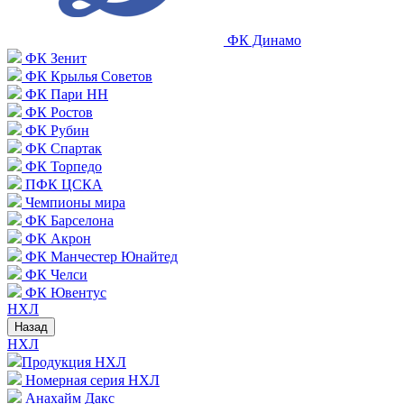
ФК Динамо
ФК Зенит
ФК Крылья Советов
ФК Пари НН
ФК Ростов
ФК Рубин
ФК Спартак
ФК Торпедо
ПФК ЦСКА
Чемпионы мира
ФК Барселона
ФК Акрон
ФК Манчестер Юнайтед
ФК Челси
ФК Ювентус
НХЛ
Назад
НХЛ
Продукция НХЛ
Номерная серия НХЛ
Анахайм Дакс