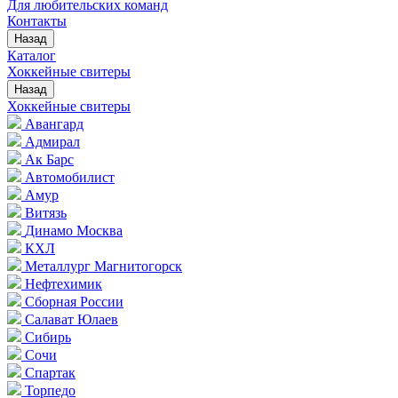
Для любительских команд
Контакты
Назад
Каталог
Хоккейные свитеры
Назад
Хоккейные свитеры
Авангард
Адмирал
Ак Барс
Автомобилист
Амур
Витязь
Динамо Москва
КХЛ
Металлург Магнитогорск
Нефтехимик
Сборная России
Салават Юлаев
Сибирь
Сочи
Спартак
Торпедо