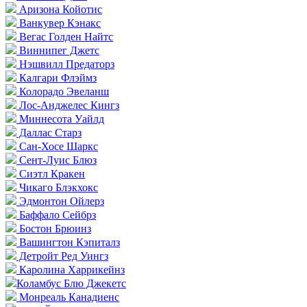
Аризона Койотис
Ванкувер Кэнакс
Вегас Голден Найтс
Виннипег Джетс
Нэшвилл Предаторз
Калгари Флэймз
Колорадо Эвеланш
Лос-Анджелес Кингз
Миннесота Уайлд
Даллас Старз
Сан-Хосе Шаркс
Сент-Луис Блюз
Сиэтл Кракен
Чикаго Блэкхокс
Эдмонтон Ойлерз
Баффало Сейбрз
Бостон Брюинз
Вашингтон Кэпиталз
Детройт Ред Уингз
Каролина Харрикейнз
Коламбус Блю Джекетс
Монреаль Канадиенс