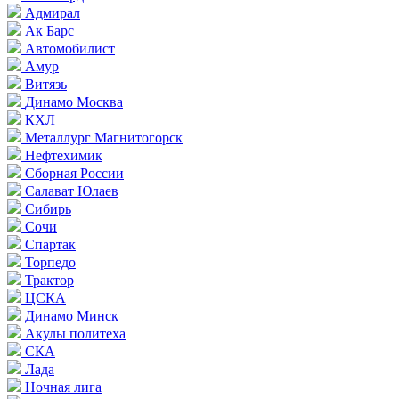
Адмирал
Ак Барс
Автомобилист
Амур
Витязь
Динамо Москва
КХЛ
Металлург Магнитогорск
Нефтехимик
Сборная России
Салават Юлаев
Сибирь
Сочи
Спартак
Торпедо
Трактор
ЦСКА
Динамо Минск
Акулы политеха
СКА
Лада
Ночная лига