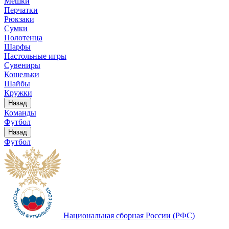
Мешки
Перчатки
Рюкзаки
Сумки
Полотенца
Шарфы
Настольные игры
Сувениры
Кошельки
Шайбы
Кружки
Назад
Команды
Футбол
Назад
Футбол
Национальная сборная России (РФС)