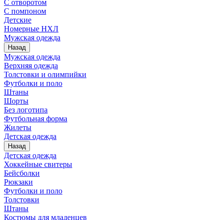
С отворотом
С помпоном
Детские
Номерные НХЛ
Мужская одежда
Назад
Мужская одежда
Верхняя одежда
Толстовки и олимпийки
Футболки и поло
Штаны
Шорты
Без логотипа
Футбольная форма
Жилеты
Детская одежда
Назад
Детская одежда
Хоккейные свитеры
Бейсболки
Рюкзаки
Футболки и поло
Толстовки
Штаны
Костюмы для младенцев