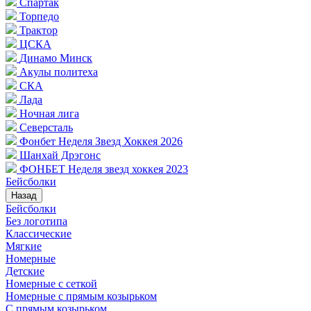
Спартак
Торпедо
Трактор
ЦСКА
Динамо Минск
Акулы политеха
СКА
Лада
Ночная лига
Северсталь
Фонбет Неделя Звезд Хоккея 2026
Шанхай Дрэгонс
ФОНБЕТ Неделя звезд хоккея 2023
Бейсболки
Назад
Бейсболки
Без логотипа
Классические
Мягкие
Номерные
Детские
Номерные с сеткой
Номерные с прямым козырьком
С прямым козырьком