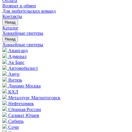
Оплата
Возврат и обмен
Для любительских команд
Контакты
Назад
Каталог
Хоккейные свитеры
Назад
Хоккейные свитеры
Авангард
Адмирал
Ак Барс
Автомобилист
Амур
Витязь
Динамо Москва
КХЛ
Металлург Магнитогорск
Нефтехимик
Сборная России
Салават Юлаев
Сибирь
Сочи