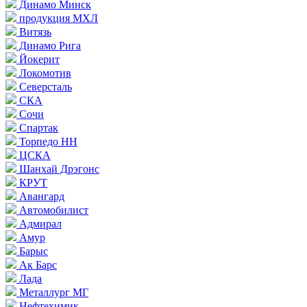
Динамо Минск
продукция МХЛ
Витязь
Динамо Рига
Йокерит
Локомотив
Северсталь
СКА
Сочи
Спартак
Торпедо НН
ЦСКА
Шанхай Дрэгонс
КРУТ
Авангард
Автомобилист
Адмирал
Амур
Барыс
Ак Барс
Лада
Металлург МГ
Нефтехимик