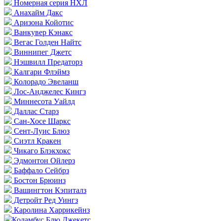
Номерная серия НХЛ
Анахайм Дакс
Аризона Койотис
Ванкувер Кэнакс
Вегас Голден Найтс
Виннипег Джетс
Нэшвилл Предаторз
Калгари Флэймз
Колорадо Эвеланш
Лос-Анджелес Кингз
Миннесота Уайлд
Даллас Старз
Сан-Хосе Шаркс
Сент-Луис Блюз
Сиэтл Кракен
Чикаго Блэкхокс
Эдмонтон Ойлерз
Баффало Сейбрз
Бостон Брюинз
Вашингтон Кэпиталз
Детройт Ред Уингз
Каролина Харрикейнз
Коламбус Блю Джекетс