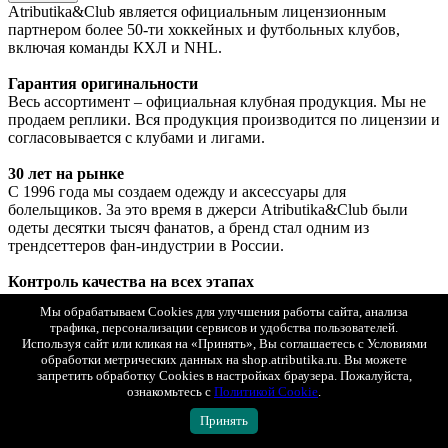
Atributika&Club является официальным лицензионным
партнером более 50-ти хоккейных и футбольных клубов,
включая команды КХЛ и NHL.
Гарантия оригинальности
Весь ассортимент – официальная клубная продукция. Мы не
продаем реплики. Вся продукция производится по лицензии и
согласовывается с клубами и лигами.
30 лет на рынке
С 1996 года мы создаем одежду и аксессуары для
болельщиков. За это время в джерси Atributika&Club были
одеты десятки тысяч фанатов, а бренд стал одним из
трендсеттеров фан-индустрии в России.
Контроль качества на всех этапах
Мы используем проверенные материалы и современные
Мы обрабатываем Cookies для улучшения работы сайта, анализа
технологии производства. Каждое изделие проходит контроль
трафика, персонализации сервисов и удобства пользователей.
качества перед поступлением в продажу.
Используя сайт или кликая на «Принять», Вы соглашаетесь с Условиями
обработки метрических данных на shop.atributika.ru. Вы можете
Помощь при оформлении заказа
запретить обработку Cookies в настройках браузера. Пожалуйста,
Мы всегда готовы проконсультировать по ассортименту,
ознакомьтесь с
Политикой Cookie
.
помочь подобрать подходящий размер, ответить на любые
Принять
вопросы о нанесении, доставке и оплате. Вы можете связаться
с нами ежедневно с 10.00 до 21.00 по телефону 8 (800) 555-04-