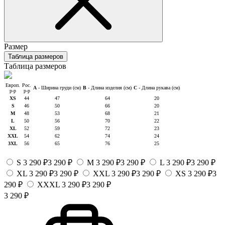
Размер
Таблица размеров
Таблица размеров
Европ.
Рос.
A
- Ширина груди (см)
B
- Длина изделия (см)
C
- Длина рукава (см)
р-р
р-р
XS
44
47
64
20
S
46
50
66
20
M
48
53
68
21
L
50
56
70
22
XL
52
59
72
23
XXL
54
62
74
24
3XL
56
65
76
25
S
3 290 ₽
3 290 ₽
M
3 290 ₽
3 290 ₽
L
3 290 ₽
3 290 ₽
XL
3 290 ₽
3 290 ₽
XXL
3 290 ₽
3 290 ₽
XS
3 290 ₽
3
290 ₽
XXXL
3 290 ₽
3 290 ₽
3 290 ₽