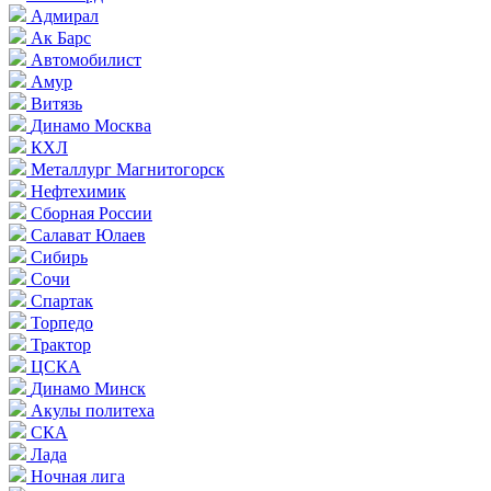
Адмирал
Ак Барс
Автомобилист
Амур
Витязь
Динамо Москва
КХЛ
Металлург Магнитогорск
Нефтехимик
Сборная России
Салават Юлаев
Сибирь
Сочи
Спартак
Торпедо
Трактор
ЦСКА
Динамо Минск
Акулы политеха
СКА
Лада
Ночная лига