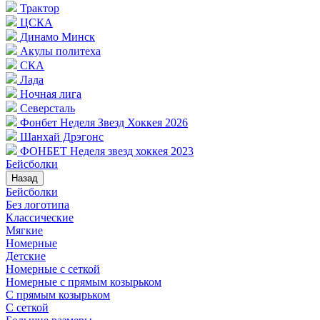
Трактор
ЦСКА
Динамо Минск
Акулы политеха
СКА
Лада
Ночная лига
Северсталь
Фонбет Неделя Звезд Хоккея 2026
Шанхай Дрэгонс
ФОНБЕТ Неделя звезд хоккея 2023
Бейсболки
Назад
Бейсболки
Без логотипа
Классические
Мягкие
Номерные
Детские
Номерные с сеткой
Номерные с прямым козырьком
С прямым козырьком
С сеткой