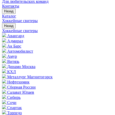
Для любительских команд
Контакты
Назад
Каталог
Хоккейные свитеры
Назад
Хоккейные свитеры
Авангард
Адмирал
Ак Барс
Автомобилист
Амур
Витязь
Динамо Москва
КХЛ
Металлург Магнитогорск
Нефтехимик
Сборная России
Салават Юлаев
Сибирь
Сочи
Спартак
Торпедо