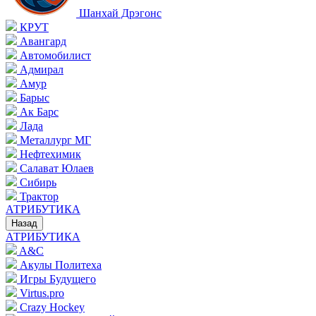
Шанхай Дрэгонс
КРУТ
Авангард
Автомобилист
Адмирал
Амур
Барыс
Ак Барс
Лада
Металлург МГ
Нефтехимик
Салават Юлаев
Сибирь
Трактор
АТРИБУТИКА
Назад
АТРИБУТИКА
A&C
Акулы Политеха
Игры Будущего
Virtus.pro
Crazy Hockey