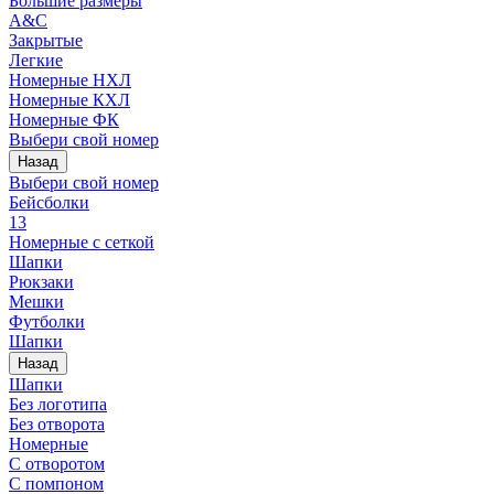
Большие размеры
A&C
Закрытые
Легкие
Номерные НХЛ
Номерные КХЛ
Номерные ФК
Выбери свой номер
Назад
Выбери свой номер
Бейсболки
13
Номерные с сеткой
Шапки
Рюкзаки
Мешки
Футболки
Шапки
Назад
Шапки
Без логотипа
Без отворота
Номерные
С отворотом
С помпоном