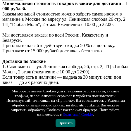
Минимальная стоимость товаров в заказе для доставки - 1
000 рублей.
Заказы меньшей стоимостью можно забрать самовывозом в
магазине в Москве по адресу ул. Ленинская слобода 26 стр. 2
ТЦ "Глобал Молл", 2 этаж. Ежедневно с 10:00 до 22:00.
Мы доставляем заказы по всей России, Казахстану и
Беларуси.
При оплате на сайте действует скидка 50 % на доставку.
При заказе от 15 000 рублей доставка - бесплатно.
Доставка по Москве
1. Самовывоз — ул. Ленинская слобода, 26, стр. 2, ТЦ «Глобал
Молл», 2 этаж (ежедневно с 10:00 до 22:00).
Если товар есть в наличии — выдача за 30 минут, если под
заказ — до 2х рабочих дней.
Бесплатно. Возможна примерка.
Мы обрабатываем Cookies для улучшения работы сайта, анализа
Оплата: онлайн, картой или наличными при получении.
трафика, персонализации сервисов и удобства пользователей.
2. Курьерская доставка «Интеграл» с возможностью
Используя сайт или кликая на «Принять», Вы соглашаетесь с Условиями
примерки.
обработки метрических данных на shop.atributika.ru. Вы можете
Стоимость доставки при онлайн-оплате — 250 ₽.
запретить обработку Cookies в настройках браузера. Пожалуйста,
ознакомьтесь с
Политикой Cookie
.
Стоимость доставки при оплате при получении — 500 ₽.
3. СДЭК (самовывоз из ПВЗ) с возможностью примерки.
Принять
Стоимость рассчитывается в корзине.