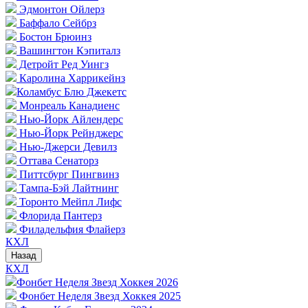
Эдмонтон Ойлерз
Баффало Сейбрз
Бостон Брюинз
Вашингтон Кэпиталз
Детройт Ред Уингз
Каролина Харрикейнз
Коламбус Блю Джекетс
Монреаль Канадиенс
Нью-Йорк Айлендерс
Нью-Йорк Рейнджерс
Нью-Джерси Девилз
Оттава Сенаторз
Питтсбург Пингвинз
Тампа-Бэй Лайтнинг
Торонто Мейпл Лифс
Флорида Пантерз
Филадельфия Флайерз
КХЛ
Назад
КХЛ
Фонбет Неделя Звезд Хоккея 2026
Фонбет Неделя Звезд Хоккея 2025