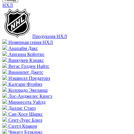
НХЛ
Продукция НХЛ
Номерная серия НХЛ
Анахайм Дакс
Аризона Койотис
Ванкувер Кэнакс
Вегас Голден Найтс
Виннипег Джетс
Нэшвилл Предаторз
Калгари Флэймз
Колорадо Эвеланш
Лос-Анджелес Кингз
Миннесота Уайлд
Даллас Старз
Сан-Хосе Шаркс
Сент-Луис Блюз
Сиэтл Кракен
Чикаго Блэкхокс