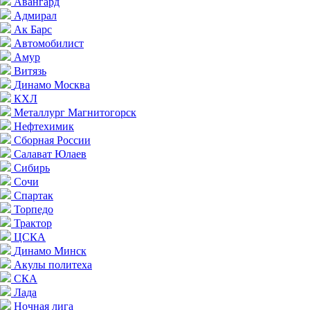
Авангард
Адмирал
Ак Барс
Автомобилист
Амур
Витязь
Динамо Москва
КХЛ
Металлург Магнитогорск
Нефтехимик
Сборная России
Салават Юлаев
Сибирь
Сочи
Спартак
Торпедо
Трактор
ЦСКА
Динамо Минск
Акулы политеха
СКА
Лада
Ночная лига